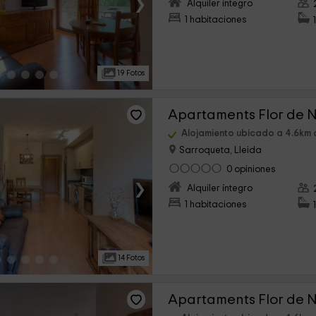
›
Alquiler íntegro
1 habitaciones
19 Fotos
Apartaments Flor de 
Alojamiento ubicado a 4.6km d
Sarroqueta, Lleida
0 opiniones
›
Alquiler íntegro
1 habitaciones
14 Fotos
Apartaments Flor de 