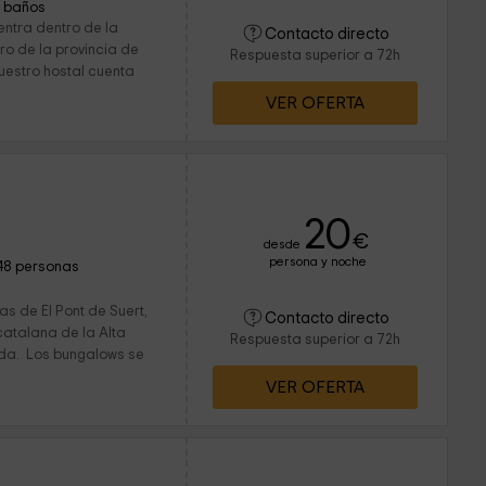
1 baños
entra dentro de la
Contacto directo
ro de la provincia de
Respuesta superior a 72h
nuestro hostal cuenta
VER OFERTA
20
€
desde
persona y noche
48 personas
as de El Pont de Suert,
Contacto directo
catalana de la Alta
Respuesta superior a 72h
ida. Los bungalows se
VER OFERTA