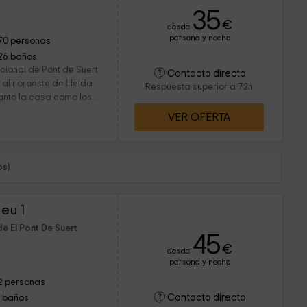
35
€
desde
persona y noche
70 personas
26 baños
cional de Pont de Suert
Contacto directo
 al noroeste de Lleida
Respuesta superior a 72h
nto la casa como los...
VER OFERTA
os)
eu 1
e El Pont De Suert
45
€
desde
persona y noche
2 personas
Contacto directo
1 baños