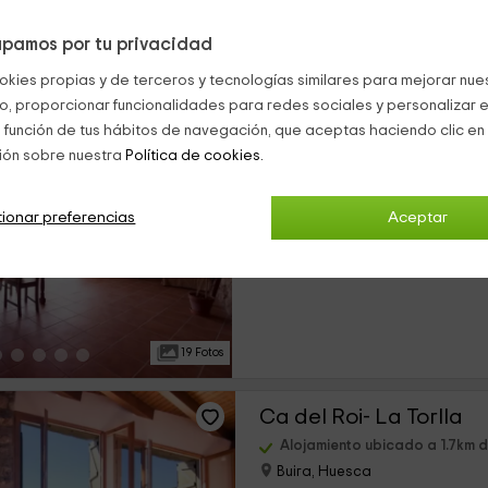
pamos por tu privacidad
15 Fotos
okies propias y de terceros y tecnologías similares para mejorar nuest
co, proporcionar funcionalidades para redes sociales y personalizar e
Ca del Roi- El Tribol
 función de tus hábitos de navegación, que aceptas haciendo clic en 
ión sobre nuestra
Política de cookies.
Alojamiento ubicado a 1.7km d
Buira, Huesca
0 opiniones
ionar preferencias
Aceptar
›
Alquiler íntegro
2 habitaciones
19 Fotos
Ca del Roi- La Torlla
Alojamiento ubicado a 1.7km d
Buira, Huesca