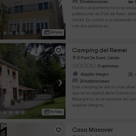
›
13 habitaciones
Nuestro alojamiento rural se encu
poblaación de Pont de Suert, dent
Lleida. En cuanto a su extensión, 
con dos plantas en...
24 Fotos
Camping del Remei
El Pont De Suert, Lleida
0 opiniones
Alquiler íntegro
›
24 habitaciones
Este camping se ubica a las afuer
que es la capital de la Comarca 
Ribargorza, en el noroeste de Lle
alquilan íntegros,...
16 Fotos
Casa Masover