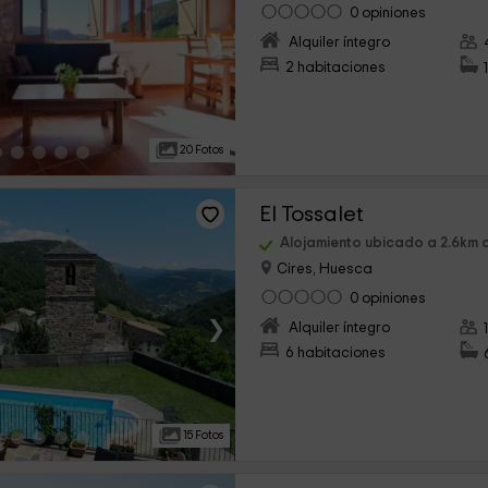
0 opiniones
›
Alquiler íntegro
2 habitaciones
20 Fotos
El Tossalet
Alojamiento ubicado a 2.6km d
Cires, Huesca
0 opiniones
›
Alquiler íntegro
6 habitaciones
15 Fotos