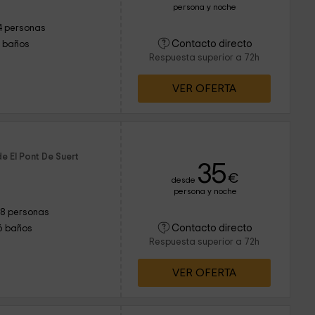
persona y noche
4 personas
Contacto directo
1 baños
Respuesta superior a 72h
VER OFERTA
e El Pont De Suert
35
€
desde
persona y noche
18 personas
Contacto directo
6 baños
Respuesta superior a 72h
VER OFERTA