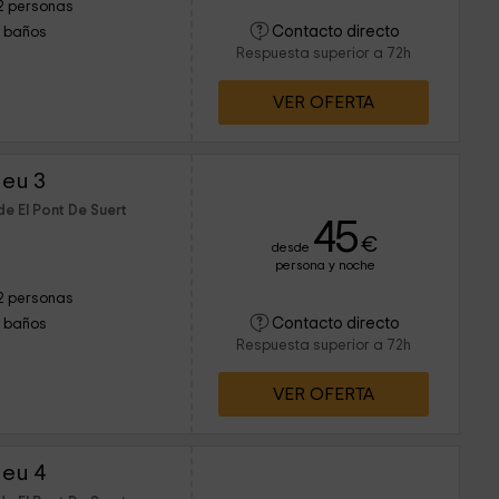
2 personas
Contacto directo
1 baños
Respuesta superior a 72h
VER OFERTA
Neu 3
e El Pont De Suert
45
€
desde
persona y noche
2 personas
Contacto directo
1 baños
Respuesta superior a 72h
VER OFERTA
Neu 4