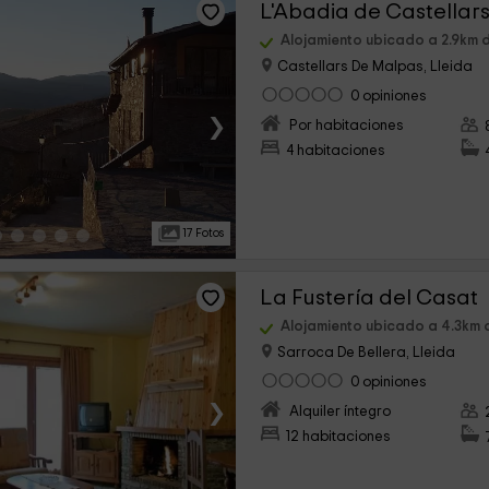
L'Abadia de Castellar
Alojamiento ubicado a 2.9km d
Castellars De Malpas, Lleida
0 opiniones
›
Por habitaciones
4 habitaciones
17 Fotos
La Fustería del Casat
Alojamiento ubicado a 4.3km d
Sarroca De Bellera, Lleida
0 opiniones
›
Alquiler íntegro
12 habitaciones