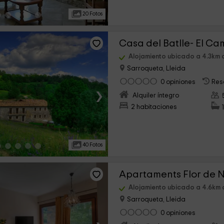
20 Fotos
Casa del Batlle- El C
Alojamiento ubicado a 4.3km d
Sarroqueta, Lleida
0 opiniones
Res
›
Alquiler íntegro
2 habitaciones
40 Fotos
Apartaments Flor de 
Alojamiento ubicado a 4.6km d
Sarroqueta, Lleida
0 opiniones