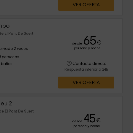
VER OFERTA
ampo
e El Pont De Suert
65
€
desde
persona y noche
ervado 2 veces
5 personas
Contacto directo
1 baños
Respuesta inferior a 24h
VER OFERTA
Neu 2
e El Pont De Suert
45
€
desde
persona y noche