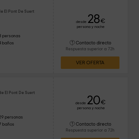
s
e El Pont De Suert
28
€
desde
persona y noche
8 personas
Contacto directo
4 baños
Respuesta superior a 72h
VER OFERTA
e El Pont De Suert
20
€
desde
persona y noche
29 personas
Contacto directo
7 baños
Respuesta superior a 72h