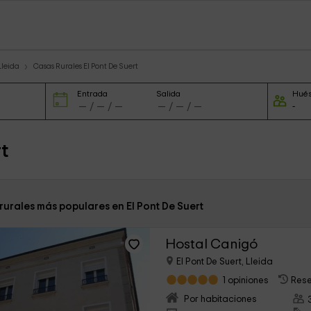
Lleida
Casas Rurales El Pont De Suert
Entrada
Salida
Hué
t
rurales más populares en El Pont De Suert
Hostal Canigó
El Pont De Suert, Lleida
1 opiniones
Rese
Por habitaciones