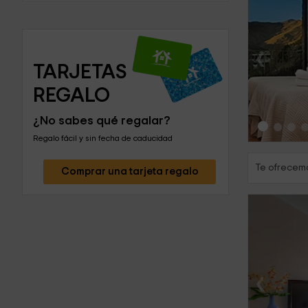
‹
TARJETAS 
REGALO
¿No sabes qué regalar?
Regalo fácil y sin fecha de caducidad
Te ofrecemo
Comprar una tarjeta regalo
‹