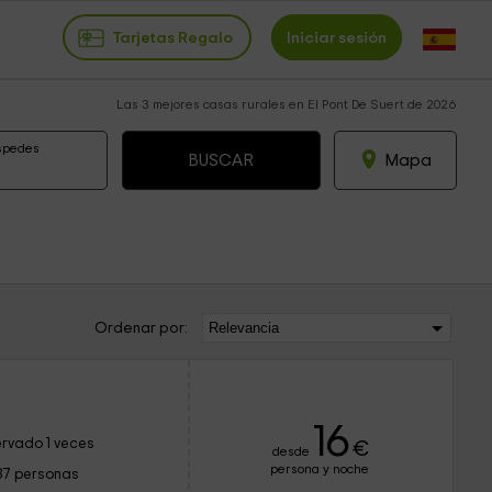
Tarjetas Regalo
Iniciar sesión
Las 3 mejores casas rurales en El Pont De Suert de 2026
spedes
Mapa
Ordenar por:
16
rvado 1 veces
€
desde
persona y noche
37 personas