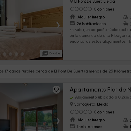
El Pont De Suert, Lleida
0 opiniones
Alquiler íntegro
›
26 habitaciones
En Buira, un pequeño núcleo pobla
en la comarca de alta Ribagorza,
encontarás estos alojamientos. Ta
16 Fotos
s 17 casas rurales cerca de El Pont De Suert (a menos de 25 Kilómetr
Apartaments Flor de N
Alojamiento ubicado a 0.2km d
Sarroqueta, Lleida
0 opiniones
›
Alquiler íntegro
1 habitaciones