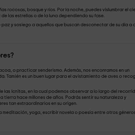
as rocosas, bosque y ríos. Por la noche, puedes vislumbrar el ci
de las estrellas o de la luna dependiendo su fase.
e paz y sosiego a aquellos que buscan desconectar de su día a d
ores?
bacoa, o practicar senderismo. Además, nos enconramos en un
da. Tamién es un buen lugar para el avistamiento de aves o reco
 las Icnitas, en la cual podemos observar a lo largo del recorri
a tierra hace millones de años. Podrás sentir su naturaleza y
res tan extraordinarios en su origen.
la meditación, yoga, escribir novela o poesía entre otros género