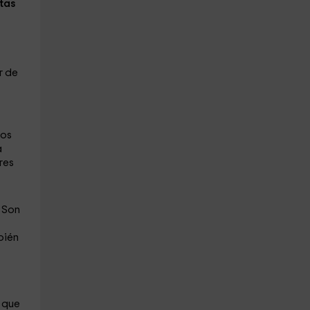
tas
r de
los
a
res
 Son
bién
r
que