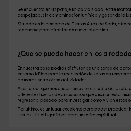
Se encuentra en un paraje único y aislado, entre montañ
despejado, sin contaminación lumínica y gozar de la luz 
Situado en la comarca de Tierras Altas de Soria, ofrec
reponerse para afrontar de nuevo el camino.
¿Que se puede hacer en los alreded
En nuestra casa podrás disfrutar de una tarde de bar
entorno idílico para la recoleción de setas en tempora
de moras entre otras actividades.
A remarcar que nos enconramos en el medio de la ruta de
diferentes huellas de dinosaurios que pisaron esta mism
regresar al pasado para investigar como vivían estos se
Por último, es un lugar excelente para poder practicar 
literios... Es el lugar ideal para un retiro espiritual.