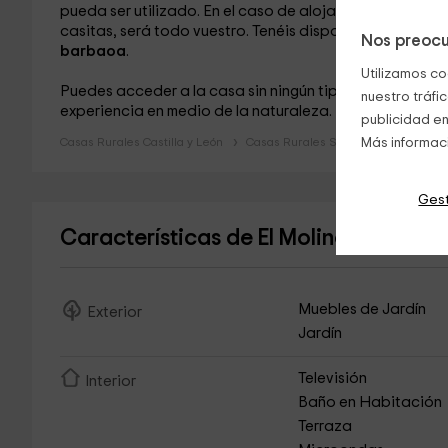
pueda ser utilizado. En el caso de alojarte en una sola
casitas, será todo vuestro. Tenéis disponible toda una
Nos preocu
barbaoa
.
Utilizamos co
Puedes acceder a la casa sin ningún tipo de complicació
nuestro tráfi
experiencia en medio de la naturaleza.
publicidad en
Casas Rurales Castilla y León
Casas Rurales Soria
Más informac
Gest
Características de El Molino de Bret
Muebles de Jardín
Exterior
Jardín
Televisión
Interior
Baño en Habitación
Terraza