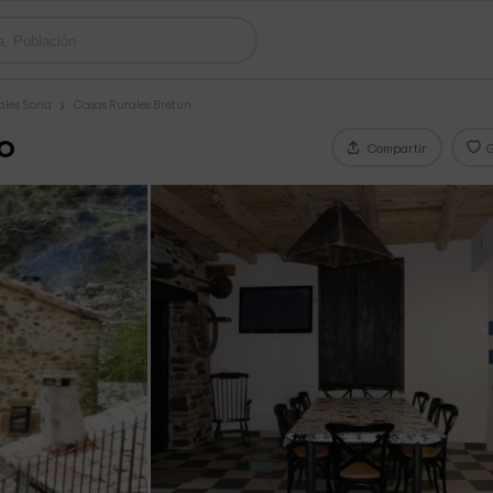
ales Soria
Casas Rurales Bretun
ho
Compartir