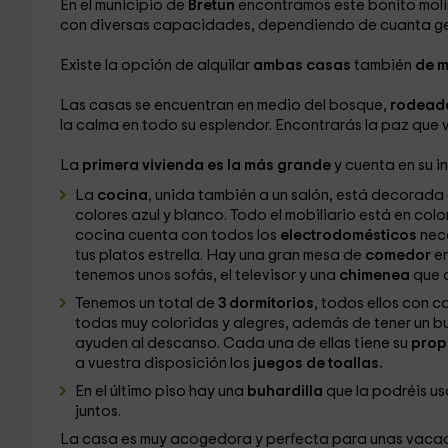
En el municipio de
Bretun
encontramos este bonito moli
con diversas capacidades, dependiendo de cuanta gent
Existe la opción de alquilar
ambas casas
también
de m
Las casas se encuentran en medio del bosque,
rodeada
la calma en todo su esplendor. Encontrarás la paz que
La
primera vivienda es la más grande
y cuenta en su in
La
cocina
, unida también a un salón, está decorada
colores azul y blanco. Todo el mobiliario está en colo
cocina cuenta con todos los
electrodomésticos
nec
tus platos estrella. Hay una gran mesa de
comedor
en
tenemos unos sofás, el televisor y una
chimenea
que 
Tenemos un total de
3 dormitorios
, todos ellos con 
todas muy coloridas y alegres, además de tener un b
ayuden al descanso. Cada una de ellas tiene su
prop
a vuestra disposición los
juegos de toallas.
En el último piso hay una
buhardilla
que la podréis u
juntos.
La casa es muy acogedora y perfecta para unas vacaci