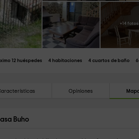
+14 fotos
ximo 12 huéspedes
4 habitaciones
4 cuartos de baño
6
aracterísticas
Opiniones
Map
Casa Buho