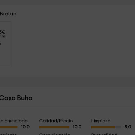
 Bretun
5
€
oche
a
- Casa Buho
a lo anunciado
Calidad/Precio
Limpieza
10.0
10.0
8.0