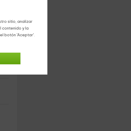
ro sitio, analizar
l contenido y la
el botón 'Aceptar'.