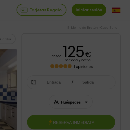
Tarjetas Regalo
Iniciar sesión
El Molino de Bretún - Casa Buho
Guardar
125
€
desde
persona y noche
1
opiniones
RESERVA INMEDIATA