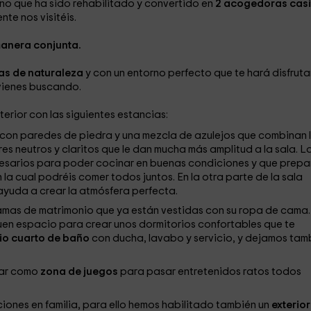
no que ha sido rehabilitado y convertido en
2 acogedoras casi
e nos visitéis.
anera conjunta.
s de naturaleza
y con un entorno perfecto que te hará disfruta
 vienes buscando.
terior con las siguientes estancias:
 con paredes de piedra y una mezcla de azulejos que combinan 
res neutros y claritos que le dan mucha más amplitud a la sala. L
esarios para poder cocinar en buenas condiciones y que prepa
 la cual podréis comer todos juntos. En la otra parte de la sala
ayuda a crear la atmósfera perfecta.
camas de matrimonio que ya están vestidas con su ropa de cama.
uen espacio para crear unos dormitorios confortables que te
io cuarto de baño
con ducha, lavabo y servicio, y dejamos tam
sar como
zona de juegos
para pasar entretenidos ratos todos
ones en familia, para ello hemos habilitado también un
exterio