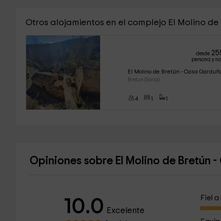
Otros alojamientos en el complejo El Molino de
25
desde
persona y n
El Molino de Bretún - Casa Garduñ
Bretun (Soria)
4
1
1
Opiniones sobre El Molino de Bretún 
Fiel 
10.0
Excelente