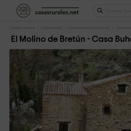
CasasRurales.net
Casas Rurales
Casas Rurales Castilla y León
Casas Rur
El Molino de Bretún - Casa Bu