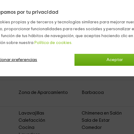
 casa, esta zona será
común
para ambas casas, si venís a las 2
 zona verde con un
merendero,
un
horno
tradicional de piedra y
pamos por tu privacidad
okies propias y de terceros y tecnologías similares para mejorar nuest
n en tu vehículo, después te olvidas de él y comienzas a vivir la
co, proporcionar funcionalidades para redes sociales y personalizar e
 función de tus hábitos de navegación, que aceptas haciendo clic en 
ión sobre nuestra
Política de cookies.
ionar preferencias
Aceptar
ún - Casa Buho
(Casa Rural de Alquiler Íntegro)
Zona de Aparcamiento
Barbacoa
Lavavajillas
Chimenea en Salón
Calefacción
Sala de Estar
Cocina
Comedor