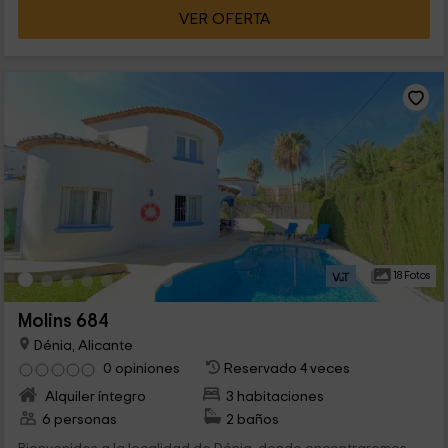
VER OFERTA
18 Fotos
Molins 684
Dénia, Alicante
0 opiniones
Reservado 4 veces
Alquiler íntegro
3 habitaciones
6 personas
2 baños