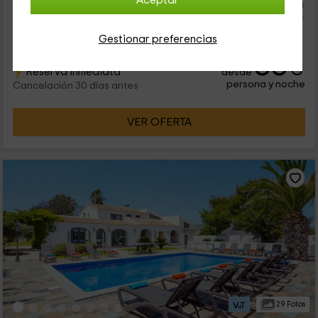
Aceptar
ofrece a sus visitantes un entonro privilegiado entre el mar y la
montaña. Se trata de uno d elos pueblos con más encantro de
la...
Gestionar preferencias
36
€
Reserva inmediata
desde
persona y noche
Cancelación 30 días antes
VER OFERTA
29 Fotos