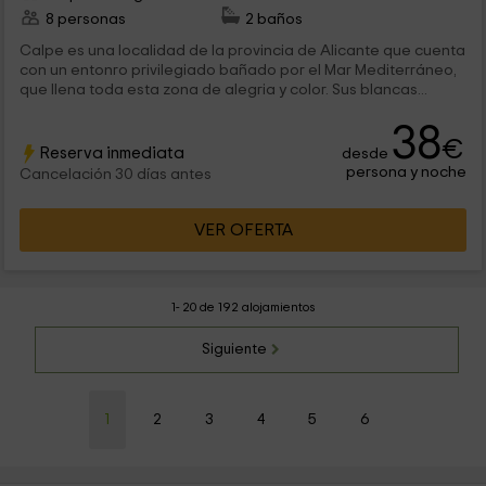
8 personas
2 baños
Calpe es una localidad de la provincia de Alicante que cuenta
con un entonro privilegiado bañado por el Mar Mediterráneo,
que llena toda esta zona de alegria y color. Sus blancas...
38
€
Reserva inmediata
desde
persona y noche
Cancelación 30 días antes
VER OFERTA
1- 20 de 192 alojamientos
Siguiente
1
2
3
4
5
6