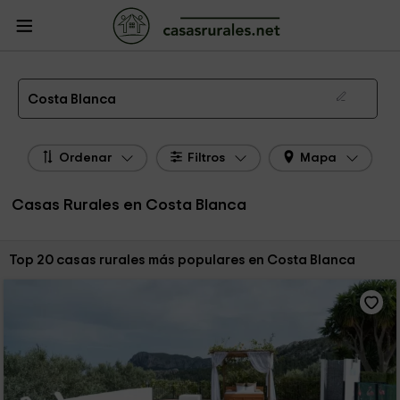
CasasRurales.net
Casas Rurales
Casas Rurales Costa Blanca
Las 192 mejores casas rurales en Costa Blanca de 2026
Costa Blanca
Ordenar
Filtros
Mapa
Casas Rurales en Costa Blanca
Ordenar por:
Top 20 casas rurales más populares en Costa Blanca