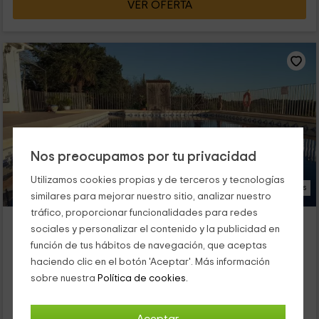
VER OFERTA
Nos preocupamos por tu privacidad
Utilizamos cookies propias y de terceros y tecnologías
17 Fotos
similares para mejorar nuestro sitio, analizar nuestro
tráfico, proporcionar funcionalidades para redes
Casa Rural Mayans
sociales y personalizar el contenido y la publicidad en
Benissa, Alicante
función de tus hábitos de navegación, que aceptas
1 opiniones
Reservado 2 veces
haciendo clic en el botón 'Aceptar'. Más información
Alquiler íntegro
8 habitaciones
sobre nuestra
Política de cookies.
15 personas
3 baños
Benissa es una localidad de la provincia de Alicante que