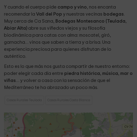
Desde
Ca Sana
, en pleno casco antiguo de
Teulada
, tienes
Y cuando el cuerpo pide
campo y vino
, nos encanta
a tu alcance lo mejor del Mediterráneo: mar y montaña,
recomendar la
Vall del Pop
y nuestras vecinas
bodegas
.
cultura y vino, descanso y aventura. Vivir unos días aquí es
Muy cerca de Ca Sana,
Bodegas Montesanco (Teulada,
descubrir una tierra que huele a romero, a mar y a pan
Abiar Alta)
abre sus viñedos viejos y su filosofía
recién hecho.
biodinámica para catas con alma: moscatel, giró,
Mar y calas con Encanto
garnacha… vinos que saben a tierra y a brisa. Una
experiencia preciosa para quienes disfrutan de lo
En apenas diez minutos llegas a
Moraira
, con sus playas
auténtico.
limpias y tranquilas:
Esto es lo que más nos gusta compartir de nuestro entorno:
El Portet
, una bahía mágica para nadar al amanecer.
poder elegir cada día entre
piedra histórica, música, mar o
L’Ampolla y Les Platgetes
, perfectas para relajarte con la
viñas
… y volver a casa con la sensación de que el
brisa.
Mediterráneo te ha abrazado un poco más.
Muy cerca, en
Benitachell
, la
Cala del Moraig
y la
Cova
dels Arcs
ofrecen uno de los paisajes marinos más bellos
Casas Rurales Teulada
Casas Rurales Costa Blanca
de la Costa Blanca.
En
Jávea
, la mítica
Cala Portitxol (Barraca)
y el
Paseo
Ecológico de Benissa
son paradas obligadas: caminos
entre acantilados, mar turquesa y silencio.