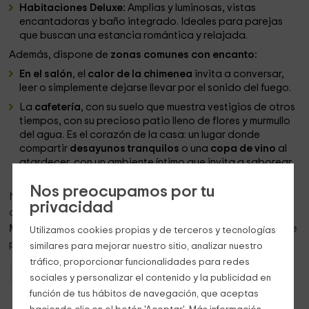
Habitaciones Deluxe:
Amplias y luminosas, vistas
encantadoras y baño integrado. Ideales para parejas
que buscan una estancia romántica y relajada.
Además, dispone de
zonas comunes con encanto:
En el salón
, el
calor de la chimenea
invita a conversar,
leer o simplemente dejarse llevar por el sonido del fuego.
La
cafetería
, con su suelo que muestra vestigios de otros
tiempos, con su precioso patio lleno de flores y murmullo
del agua. Es el corazón de la casa: un lugar donde
compartir
desayunos tranquilos
o una
copa de vino
al
atardecer, con un ambiente íntimo que invita a saborear
la vida despacio, entre amigos o en pareja.
Nos preocupamos por tu
No queremos que sientas que estás en un hotel. Queremos
privacidad
que sientas que has llegado
a tu casa familiar en el
Mediterráneo
. Aquí el tiempo se ralentiza, la luz entra suave
Utilizamos cookies propias y de terceros y tecnologías
por las ventanas y el alma encuentra su lugar.
similares para mejorar nuestro sitio, analizar nuestro
tráfico, proporcionar funcionalidades para redes
Casas Rurales Comunidad Valenciana
Casas Rurales Alicante
sociales y personalizar el contenido y la publicidad en
función de tus hábitos de navegación, que aceptas