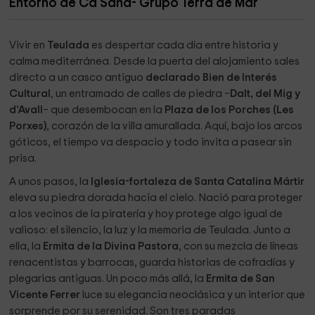
Entorno de Ca Sana- Grupo Terra de Mar
Lo que destaca el propietario de su alojamiento
Vivir en
Teulada
es despertar cada día entre historia y
Lo que más destacamos es el
cariño con el que fue creado
calma mediterránea. Desde la puerta del alojamiento sales
y la
atmósfera de hogar
que cada día intentamos
directo a un casco antiguo
declarado Bien de Interés
mantener.
Cultural
, un entramado de calles de piedra –
Dalt, del Mig y
d’Avall
– que desembocan en la
Plaza de los Porches (Les
Esta casa no nació por accidente, sino como un proyecto
Porxes)
, corazón de la villa amurallada. Aquí, bajo los arcos
de vida, un sueño compartido entre nosotros, que quisimos
góticos, el tiempo va despacio y todo invita a pasear sin
levantar pensando en nuestra familia, nuestros amigos… y
prisa.
algún día, nuestros nietos.
A unos pasos, la
Iglesia-fortaleza de Santa Catalina Mártir
Cuando nuestros huéspedes entran, lo primero que suelen
eleva su piedra dorada hacia el cielo. Nació para proteger
decir es lo acogedor que se siente todo: “
cuánto detalle,
a los vecinos de la piratería y hoy protege algo igual de
cuánto mimo".
valioso: el silencio, la luz y la memoria de Teulada. Junto a
Que las camas sean amplias, las sábanas suaves, los baños
ella, la
Ermita de la Divina Pastora
, con su mezcla de líneas
modernos… sí, nos importa muchísimo. Pero lo que más nos
renacentistas y barrocas, guarda historias de cofradías y
emociona es sentir que
alguien llega y dice “me siento
plegarias antiguas. Un poco más allá, la
Ermita de San
como en casa”
.
Vicente Ferrer
luce su elegancia neoclásica y un interior que
Desde el momento en que cruzas la puerta, queríamos que
sorprende por su serenidad. Son tres paradas