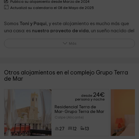
Publica su alojamiento desde Marzo de 2024
Actualizó su calendario el 08 de Mayo de 2025
Somos
Toni y Paqui
, y este alojamiento es mucho más que
una casa: es
nuestro proyecto de vida
, un sueño nacido del
deseo de crear un lugar con alma, donde la calma, la luz y la
Más
belleza de lo sencillo pudieran compartirse con quienes
llegan con el corazón abierto.
No crecimos entre estas paredes…
las construimos con
amor
, pensando en nuestros hijos, en los amigos que son
Otros alojamientos en el complejo Grupo Terra
familia, y en los nietos que algún día correrán por este patio.
de Mar
Cada piedra, cada planta y cada rincón fueron elegidos
para transmitir lo que sentimos: que
el hogar no es un lugar,
24
€
desde
sino una emoción
.
persona y noche
Residencial Terra de 
Hoy, cuando nuestros hijos no están, abrimos esta casa al
Mar- Grupo Terra de Mar
mundo.
Calpe (Alicante)
Porque creemos que las casas se llenan de vida cuando se
27
12
13
comparten, y que cada huésped deja una pequeña huella
que forma parte de nuestra historia.