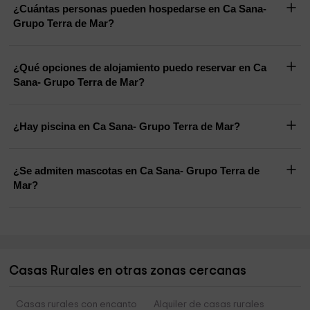
¿Cuántas personas pueden hospedarse en Ca Sana-
En el corazón de Teulada, a solo unos minutos de Ca Sana,
Grupo Terra de Mar?
se encuentra el
Restaurante Toni Cantó
, una joya
gastronómica donde la tradición mediterránea se
transforma en arte. Cocina local elaborada con productos
¿Qué opciones de alojamiento puedo reservar en Ca
Sana- Grupo Terra de Mar?
de la huerta y el mar: arroces al punto, pescado fresco,
postres caseros y vinos de la tierra.
Es uno de nuestros lugares favoritos para recomendar —no
¿Hay piscina en Ca Sana- Grupo Terra de Mar?
solo por su calidad, sino por el cariño con el que Toni y su
equipo tratan a cada comensal.
¿Se admiten mascotas en Ca Sana- Grupo Terra de
Mar?
Casas Rurales en otras zonas cercanas
Casas rurales con encanto
Alquiler de casas rurales