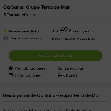
Ca Sana- Grupo Terra de Mar
Teulada, Alicante
49
€
Reserva inmediata
desde
persona y noche
Cancelación 7 días
Precio fin de semana desde 131.1€
Reservar ahora
Por habitaciones
12
personas
6
habitaciones
6
baños
Descripción de Ca Sana- Grupo Terra de Mar
En el corazón del casco antiguo de
Teulada
, entre