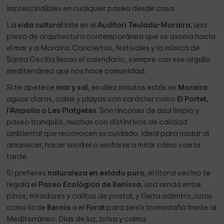
sintieras que entras a un lugar con alma, donde la piedra
imprescindibles en cualquier paseo desde casa.
tradicional y los elementos modernos se abrazan, donde
La
vida cultural
late en el
Auditori Teulada-Moraira
, una
puedes relajarte en el patio, conversar junto al desayuno o
pieza de arquitectura contemporánea que se asoma hacia
simplemente dejar que el silencio del casco antiguo te
el mar y a Moraira. Conciertos, festivales y la música de
arrope.
Santa Cecilia llenan el calendario, siempre con ese orgullo
Y lo que nos llena de orgullo: que tantos viajeros lo vean.
mediterráneo que nos hace comunidad.
Que digan que las habitaciones están “
impolutas
”, que las
Si te apetece
mar y sal
, en diez minutos estás en
Moraira
:
combinaciones de lo antiguo y lo nuevo funcionan de forma
aguas claras, calas y playas con carácter como
El Portet,
hermosa.
l’Ampolla o Les Platgetes
. Son rincones de azul limpio y
En resumen: destacamos el
sentimiento de hogar auténtico
,
paseo tranquilo, muchas con distintivos de calidad
el
detalle con corazón
, y la
puesta en valor de un espacio
ambiental que reconocen su cuidado. Ideal para nadar al
pensado para ser vivido
, no solo para ser ocupado. Esto
amanecer, hacer snorkel o sentarse a mirar cómo cae la
es lo que queremos que te quede al marcharte: que hayas
tarde.
estado en un lugar especial, donde tú también has dejado
Si prefieres
naturaleza en estado puro
, el litoral vecino te
una huella.
regala el
Paseo Ecológico de Benissa
, una senda entre
pinos, miradores y calitas de postal; y tierra adentro, rutas
como la de
Bernia
o el
Forat
para sentir la montaña frente al
¿Que se puede hacer en los alrededores?
Mediterráneo. Días de luz, brisa y calma.