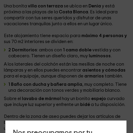
Una bonita
villa con terraza
se ubica en
Denia
y está
próxima a las playas de la
Costa Blanca
. Es ideal para
compartir con tus seres queridos y disfrutar de unas
vacaciones tranquilas junto a ellos en un lugar único.
Este alojamiento tiene espacio para
máximo 4 personas y
sus 70 m2 interiores se dividen en:
2 Dormitorios
: ambos con
1 cama doble
vestida y con
cabecero. Tienen un diseño claro, muy
luminosos
.
A los laterales del colchón están las mesillas de noche con
lámparas y en ellos puedes encontrar
asientos y cómodas
para el equipaje, aunque disponen de
armarios
también.
1 Baño con ducha y bañera amplia
, muy completo. Tiene
una decoración con tonos verdes y mobiliario blanco.
Sobre el
lavabo de mármol
hay un bonito
espejo
curvado
que incluye luz superior y enfrente un
bidé
a tu disposición.
Dentro de la zona de aseo puedes dejar los artículos de
baño en la
estantería impermeable
y estarás cubierto por
una
mampara
.
Nos preocupamos por tu