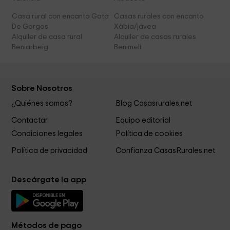
Casa rural con encanto Gata
Casas rurales con encanto
De Gorgos
Xàbia/jávea
Alquiler de casa rural
Alquiler de casas rurales
Beniarbeig
Benimeli
Sobre Nosotros
¿Quiénes somos?
Blog Casasrurales.net
Contactar
Equipo editorial
Condiciones legales
Política de cookies
Política de privacidad
Confianza CasasRurales.net
Descárgate la app
Métodos de pago