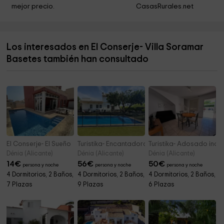
mejor precio.
CasasRurales.net
Seu Universitària
15,4 km
Font De Dalt
15,4 km
Los interesados en El Conserje- Villa Soramar
Sala del Consell
15,4 km
Basetes también han consultado
Casa Museo Abargues Benissa
15,4 km
El Conserje- El Sueño
Turistika- Encantadora casa familiar con pisci
Turistika- Adosado ind
Dénia (Alicante)
Dénia (Alicante)
Dénia (Alicante)
14
€
56
€
50
€
persona y noche
persona y noche
persona y noche
4 Dormitorios, 2 Baños,
4 Dormitorios, 2 Baños,
4 Dormitorios, 2 Baños,
7 Plazas
9 Plazas
6 Plazas