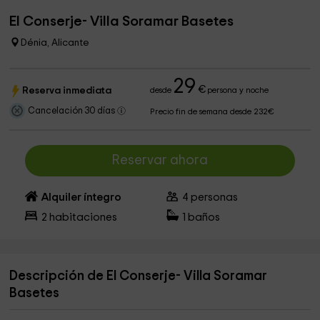
El Conserje- Villa Soramar Basetes
Dénia, Alicante
29
€
Reserva inmediata
desde
persona y noche
Cancelación 30 días
Precio fin de semana desde 232€
Reservar ahora
Alquiler íntegro
4
personas
2
habitaciones
1
baños
Descripción de El Conserje- Villa Soramar
Basetes