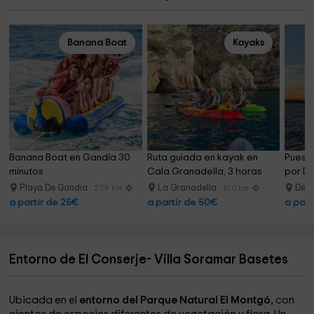
Banana Boat
Kayaks
Banana Boat en Gandía 30 
Ruta guiada en kayak en 
Puesta
minutos
Cala Granadella, 3 horas
por Dé
Playa De Gandia
La Granadella
Dén
27.9 km
10.0 km
a partir de 25€
a partir de 50€
a part
Entorno de El Conserje- Villa Soramar Basetes
Ubicada en el
entorno del Parque Natural El Montgó
, con