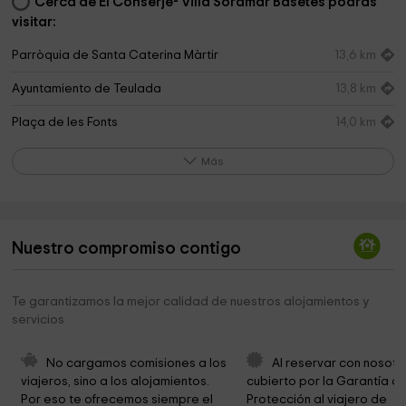
Cerca de El Conserje- Villa Soramar Basetes podrás
visitar:
Parròquia de Santa Caterina Màrtir
13,6 km
Ayuntamiento de Teulada
13,8 km
Plaça de les Fonts
14,0 km
Agrobenissa
14,0 km
Más
Ayuntamiento de Sagra
14,1 km
Forum Spain
14,7 km
Nuestro compromiso contigo
Ayuntamiento de Tormos
15,1 km
Ayuntamiento de Tormos
15,1 km
Te garantizamos la mejor calidad de nuestros alojamientos y
servicios
Ayuntamiento de Pego
15,1 km
Parc De La Paraula
15,3 km
No cargamos comisiones a los 
Al reservar con nosotr
viajeros, sino a los alojamientos. 
cubierto por la Garantía de
Ayuntamiento de Benissa
15,4 km
Por eso te ofrecemos siempre el 
Protección al viajero de 