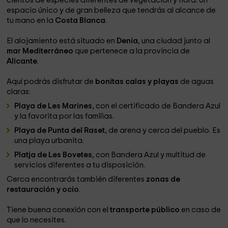
cientos de especies diferentes de vegetación y flora. Un
espacio único y de gran belleza que tendrás al alcance de
tu mano en la
Costa Blanca
.
El alojamiento está situado en
Denia
, una ciudad junto al
mar Mediterráneo
que pertenece a la provincia de
Alicante
.
Aquí podrás disfrutar de
bonitas calas y playas
de aguas
claras:
Playa de Les Marines
, con el certificado de Bandera Azul
y la favorita por las familias.
Playa de Punta del Raset,
de arena y cerca del pueblo. Es
una playa urbanita.
Platja de Les Bovetes
, con Bandera Azul y multitud de
servicios diferentes a tu disposición.
Cerca encontrarás también diferentes
zonas de
restauración y ocio
.
Tiene buena conexión con el
transporte público
en caso de
que lo necesites.