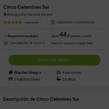
Cinco Celemines Sur
Briongos De Cervera, Burgos
1
opiniones
1 RESERVAS CONFIRMADAS
44
€
Reserva inmediata
desde
persona y noche
Cancelación 24 horas
Precio fin de semana desde 350€
Reservar ahora
Alquiler íntegro
4
personas
2
habitaciones
2
baños
Descripción de Cinco Celemines Sur