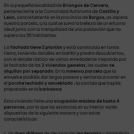
En la pequeña localidad de
Briongos de Cervera
,
perteneciente a la Comunidad Autónoma de
Castilla y
León
, concretamente en la provincia de
Burgos
, os espera
nuestra parcela, a la cual se suma la belleza de un entorno
ideal junto con la tranquilidad de una población que no
supera los 35 habitantes.
La
fachada tiene 2 plantas
y está construida en tonos
tierra, teniendo detalles en ladrillo y piedra descubiertos,
con el detalle rústico de varias enredaderas trepando por
la fachada de las
2 viviendas gemelas
, las cuales
se
alquilan por separado
. En la
inmensa parcela
que la
envuelve podréis dar largos paseos y sentaros a comer en
el
porche techado y amueblado
, la comida que hayáis
preparado en la
barbacoa
.
Esta vivienda tiene una
ocupación máxima de hasta 4
personas
, por lo que las estancias en su interior están
dispuestas de la siguiente manera y con estas
características:
Un
área diáfana
de decoración
modernista
y minimalista