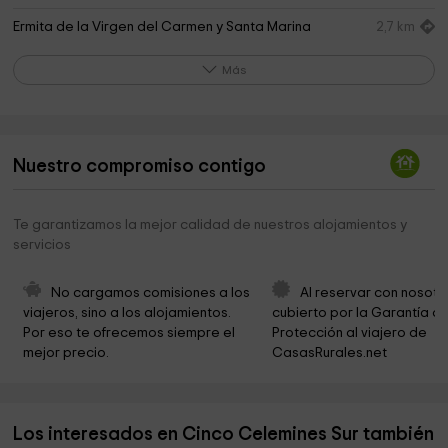
Ermita de la Virgen del Carmen y Santa Marina
2,7 km
Ermita de San Roque
3,5 km
Más
Ayuntamiento de Espinosa de Cervera
3,5 km
Iglesia De San Millán
3,6 km
Nuestro compromiso contigo
Ermita de Nuestra Señora de Talamanquilla
4,2 km
Ermita de San Roque
4,4 km
Te garantizamos la mejor calidad de nuestros alojamientos y
servicios
Ermita de Nuestra Señora de Las Naves
5,7 km
Ermita de Santa Cecilia
6,1 km
No cargamos comisiones a los 
Al reservar con nosotr
viajeros, sino a los alojamientos. 
cubierto por la Garantía de
Ayuntamiento de Quintanilla del Coco
7,1 km
Por eso te ofrecemos siempre el 
Protección al viajero de 
mejor precio.
CasasRurales.net
Ermita de Nuestra Señora de la Vega
7,7 km
Ermita de Santiago
8,1 km
Los interesados en Cinco Celemines Sur también
Ermita de la Virgen del Camino
8,5 km