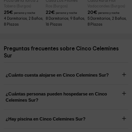
Poza de la Torca 2
Casa Los Pilones
Casa Rural Flor
Tobera (Burgos)
Ros (Burgos)
Vadocondes (Burgos)
25
€
22
€
20
€
persona y noche
persona y noche
persona y noche
4 Dormitorios, 2 Baños,
8 Dormitorios, 9 Baños,
5 Dormitorios, 2 Baños,
8 Plazas
16 Plazas
8 Plazas
Preguntas frecuentes sobre Cinco Celemines
Sur
¿Cuánto cuesta alojarse en Cinco Celemines Sur?
¿Cuántas personas pueden hospedarse en Cinco
Celemines Sur?
¿Hay piscina en Cinco Celemines Sur?