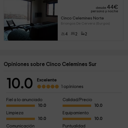
44
€
desde
persona y noche
Cinco Celemines Norte
Briongos De Cervera (Burgos)
4
2
2
Opiniones sobre Cinco Celemines Sur
10.0
Excelente
1 opiniones
Fiel a lo anunciado
Calidad/Precio
10.0
10.0
Limpieza
Equipamiento
10.0
10.0
Comunicación
Puntualidad