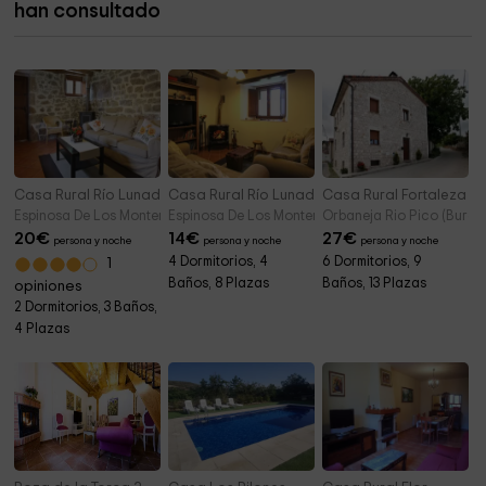
han consultado
Ermita de Nuestra Señora del Juncal
8,6 km
Casa Rural Río Lunada II
Casa Rural Río Lunada I
Casa Rural Fortaleza
Espinosa De Los Monteros (Burgos)
Espinosa De Los Monteros (Burgos)
Orbaneja Rio Pico (Burgo
20
€
14
€
27
€
persona y noche
persona y noche
persona y noche
4 Dormitorios, 4
6 Dormitorios, 9
1
Baños, 8 Plazas
Baños, 13 Plazas
opiniones
2 Dormitorios, 3 Baños,
4 Plazas