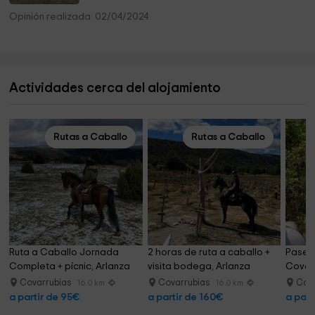
Opinión realizada: 02/04/2024
Actividades cerca del alojamiento
Rutas a Caballo
Rutas a Caballo
Ruta a Caballo Jornada 
2 horas de ruta a caballo + 
Paseo 
Completa + pícnic, Arlanza
visita bodega, Arlanza
Covar
Covarrubias
Covarrubias
Cov
16.0 km
16.0 km
a partir de 95€
a partir de 160€
a part