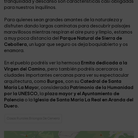
tranquilidad y descanso son características casi obligadas
para nuestros inquilinos.
Para quienes sean grandes amantes de la naturaleza y
disfruten dando largas caminatas para descubrir paisajes
maravillosos mientras respiran el aire puro y limpio, estamos
a muy poca distancia del
Parque Natural de Sierra de
Cebollera
, un lugar que seguro os deja boquiabierto y os
enamora.
En el pueblo podréis ver la hermosa
Ermita dedicada a la
Virgen del Camino
, pero también podréis acercaros a
ciudades importantes cercanas para ver su espectacular
arquitectura, como
Burgos
, con su
Catedral de Santa
María La Mayo
r, considerada
Patrimonio de la Humanidad
por la UNESCO
, la
plaza mayor y el Ayuntamiento de
Palencia
o la
Iglesia de Santa María La Real en Aranda del
Duero.
Casas Rurales Briongos De Cervera