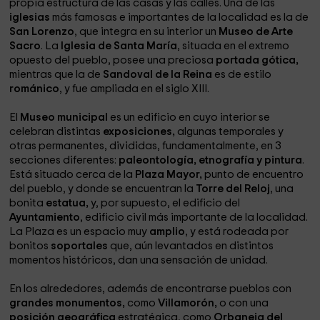
propia estructura de las casas y las calles. Una de las
iglesias
más famosas e importantes de la localidad es la de
San Lorenzo
, que integra en su interior un
Museo de Arte
Sacro
. La
Iglesia de Santa María
, situada en el extremo
opuesto del pueblo, posee una preciosa
portada gótica,
mientras que la de
Sandoval de la Reina
es de estilo
románico
, y fue ampliada en el siglo XIII.
El
Museo municipal
es un edificio en cuyo interior se
celebran distintas
exposiciones,
algunas temporales y
otras permanentes, divididas, fundamentalmente, en 3
secciones diferentes:
paleontología, etnografía y pintura
.
Está situado cerca de la
Plaza Mayor,
punto de encuentro
del pueblo, y donde se encuentran la
Torre del Reloj
, una
bonita
estatua,
y, por supuesto, el edificio del
Ayuntamiento
, edificio civil más importante de la localidad.
La Plaza es un espacio muy
amplio
, y está rodeada por
bonitos
soportales
que, aún levantados en distintos
momentos históricos, dan una sensación de unidad.
En los alrededores, además de encontrarse pueblos con
grandes monumentos,
como
Villamorón,
o con una
posición geográfica
estratégica, como
Orbaneja del