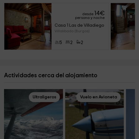
14
€
desde
persona y noche
Casa 1 Las de Villadiego
Villalibado (Burgos)
5
2
2
Actividades cerca del alojamiento
Ultraligeros
Vuelo en Avioneta