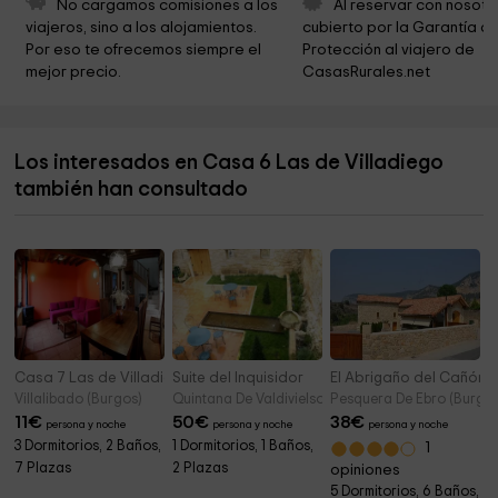
No cargamos comisiones a los 
Al reservar con nosotr
viajeros, sino a los alojamientos. 
cubierto por la Garantía de
Cementerio de Villadiego
3,4 km
Por eso te ofrecemos siempre el 
Protección al viajero de 
mejor precio.
CasasRurales.net
Iglesia de Santa Eulalia
3,8 km
Iglesia de Nuestra Señora de la Asunción
3,8 km
Los interesados en Casa 6 Las de Villadiego
Ayuntamiento de Hormazas
4,3 km
también han consultado
Iglesia de Santa Cecilia
4,6 km
Casa 7 Las de Villadiego
Suite del Inquisidor
El Abrigaño del Cañón II
Villalibado (Burgos)
Quintana De Valdivielso (Burgos)
Pesquera De Ebro (Burgos
11
€
50
€
38
€
persona y noche
persona y noche
persona y noche
3 Dormitorios, 2 Baños,
1 Dormitorios, 1 Baños,
1
7 Plazas
2 Plazas
opiniones
5 Dormitorios, 6 Baños,