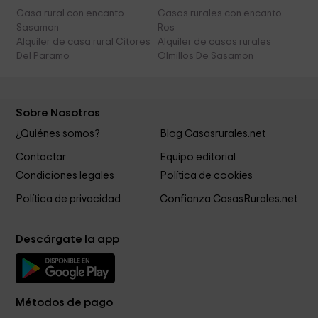
Casa rural con encanto
Casas rurales con encanto
Sasamon
Ros
Alquiler de casa rural Citores
Alquiler de casas rurales
Del Paramo
Olmillos De Sasamon
Sobre Nosotros
¿Quiénes somos?
Blog Casasrurales.net
Contactar
Equipo editorial
Condiciones legales
Política de cookies
Política de privacidad
Confianza CasasRurales.net
Descárgate la app
Métodos de pago