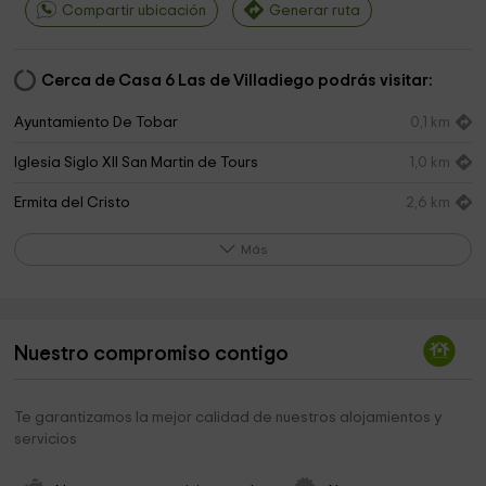
Compartir ubicación
Generar ruta
Cerca de Casa 6 Las de Villadiego podrás visitar:
Ayuntamiento De Tobar
0,1 km
Iglesia Siglo XII San Martin de Tours
1,0 km
Ermita del Cristo
2,6 km
Iglesia de Santa Maria
2,8 km
Más
Residencia Sacerdotal
2,8 km
Arco de la carcel
2,9 km
Nuestro compromiso contigo
Fabulantis - Centro de Interpretacion del Comic
2,9 km
Ayuntamiento De Villadiego
3,0 km
Te garantizamos la mejor calidad de nuestros alojamientos y
servicios
Ermita de la Concepción
3,2 km
Iglesia de San Lorenzo
3,2 km