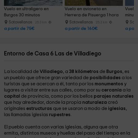
Vuelo en ultraligero en 
Vuelo en avioneta en 
Vuelo 
Burgos 30 minutos
Herrera de Pisuerga 1 hora
minuto
Sotovellanos
Sotovellanos
Soto
25.3 km
25.3 km
a partir de 75€
a partir de 160€
a part
Entorno de Casa 6 Las de Villadiego
La localidad de
Villadiego
, a
38 kilómetros
de
Burgos
, es
un pueblo que ofrece gran variedad de
posibilidades
a los
turistas que se acercan a él, tanto por los
monumentos
y
lugares a visitar entre sus calles, como por su
cercanía
a la
capital
de provincia, como por los bellos
parajes naturales
que hay alrededor, donde la propia
naturaleza
creó
originales
estructuras
que se usaron a modo de
iglesias
,
las llamadas iglesias
rupestres
.
El pueblo cuenta con varias iglesias, alguna que otra
ermita, distintos museos y huellas del paso del tiempo en la