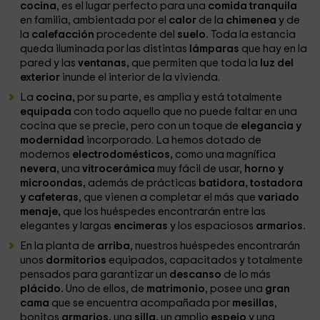
cocina
, es el lugar perfecto para una
comida tranquila
en familia, ambientada por el
calor
de la
chimenea
y de
la
calefacción
procedente del
suelo.
Toda la estancia
queda iluminada por las distintas
lámparas
que hay en la
pared y las
ventanas,
que permiten que toda la
luz del
exterior
inunde el interior de la vivienda.
La
cocina,
por su parte, es amplia y está totalmente
equipada
con todo aquello que no puede faltar en una
cocina que se precie, pero con un toque de
elegancia y
modernidad
incorporado. La hemos dotado de
modernos
electrodomésticos,
como una magnífica
nevera,
una
vitrocerámica
muy fácil de usar,
horno y
microondas,
además de prácticas
batidora, tostadora
y cafeteras
, que vienen a completar el más que
variado
menaje,
que los huéspedes encontrarán entre las
elegantes y largas
encimeras
y los espaciosos
armarios.
En la planta de
arriba
, nuestros huéspedes encontrarán
unos
dormitorios
equipados, capacitados y totalmente
pensados para garantizar un
descanso
de lo más
plácido.
Uno de ellos, de
matrimonio
, posee una
gran
cama
que se encuentra acompañada por
mesillas
,
bonitos
armarios,
una
silla,
un amplio
espejo
y una