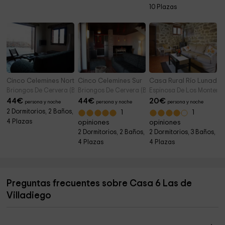
10 Plazas
Cinco Celemines Norte
Cinco Celemines Sur
Casa Rural Río Lunada I
Briongos De Cervera (Burgos)
Briongos De Cervera (Burgos)
Espinosa De Los Monteros
44
€
44
€
20
€
persona y noche
persona y noche
persona y noche
2 Dormitorios, 2 Baños,
1
1
4 Plazas
opiniones
opiniones
2 Dormitorios, 2 Baños,
2 Dormitorios, 3 Baños,
4 Plazas
4 Plazas
Preguntas frecuentes sobre Casa 6 Las de
Villadiego