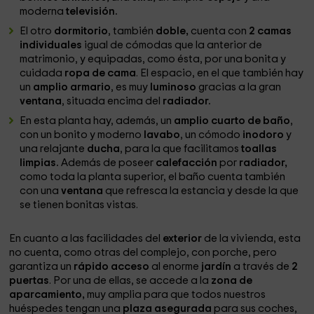
moderna
televisión.
El otro
dormitorio
, también
doble,
cuenta con
2 camas
individuales
igual de cómodas que la anterior de
matrimonio, y equipadas, como ésta, por una bonita y
cuidada
ropa de cama
. El espacio, en el que también hay
un
amplio armario
, es muy
luminoso
gracias a la gran
ventana
, situada encima del
radiador.
En esta planta hay, además, un
amplio cuarto de baño
,
con un bonito y moderno
lavabo
, un cómodo
inodoro
y
una relajante
ducha
, para la que facilitamos
toallas
limpias.
Además de poseer
calefacción
por
radiador,
como toda la planta superior, el baño cuenta también
con una
ventana
que refresca la estancia y desde la que
se tienen bonitas vistas.
En cuanto a las facilidades del
exterior
de la vivienda, esta
no cuenta, como otras del complejo, con porche, pero
garantiza un
rápido acceso
al enorme
jardín
a través de
2
puertas
. Por una de ellas, se accede a la
zona de
aparcamiento,
muy amplia para que todos nuestros
huéspedes tengan una
plaza asegurada
para sus coches,