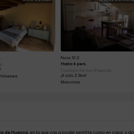
.
Nota 10.0
Hasta 6 pers.
a)
!
Castejon De Sos (Huesca)
¡A sólo 2.3km!
Chimenea
Mascotas
ia de Huesca,
en la que vas a poder sentirte como en casa, y d