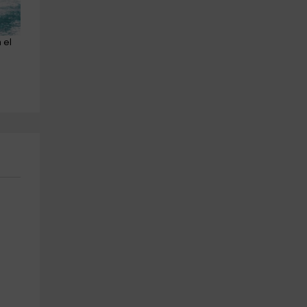
 el 
Paddle surf iniciación Embalse 
2 Clases de Wakeboard en e
oscense adulto
Lago Barasona 30 min
Ainsa
Campo
29.2 km
14.6 km
a partir de 40€
a partir de 89€