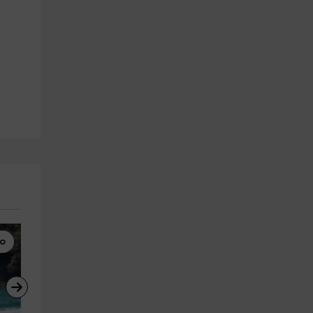
co
Paddle Surf
Wakeboard