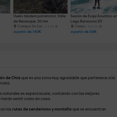
Vuelo tándem paramotor, Valle 
Sesión de Esquí Acuático en
de Benasque, 20 min
Lago Barasona 20'
Castejon De Sos
Campo
2.2 km
14.6 km
a partir de 140€
a partir de 50€
ón de Chía
que es una zona muy agradable que pertenece a la
 casa.
as naturales es espectacular, contando con las mejores
 harán sentir como en casa.
an las
rutas de senderismo y montaña
que se encuentran