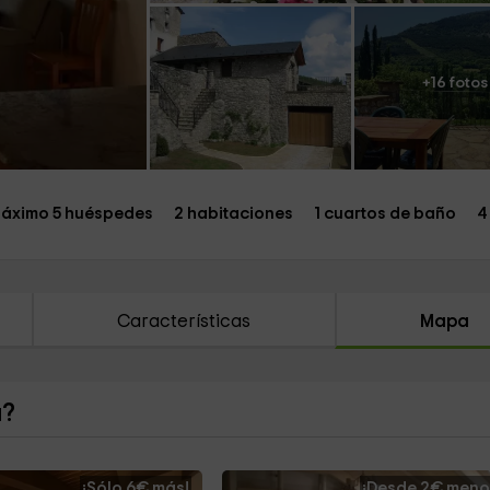
+16 fotos
áximo 5 huéspedes
2 habitaciones
1 cuartos de baño
4
Características
Mapa
a?
¡Sólo 6€ más!
¡Desde 2€ meno