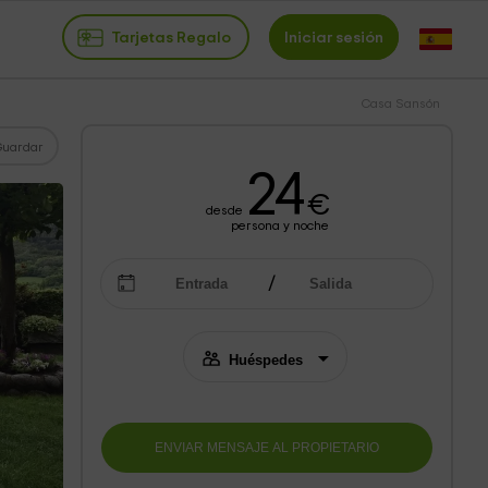
Tarjetas Regalo
Iniciar sesión
Casa Sansón
Guardar
24
€
desde
persona y noche