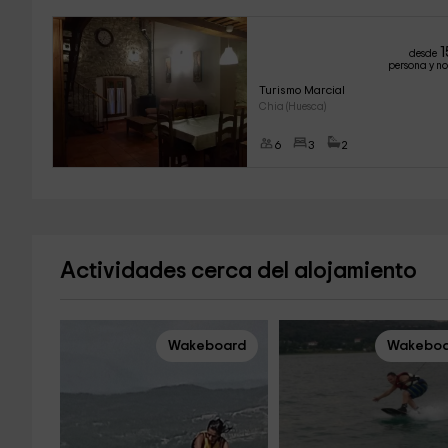
1
desde
persona y n
Turismo Marcial
Chia (Huesca)
6
3
2
Actividades cerca del alojamiento
Wakeboard
Wakeboa