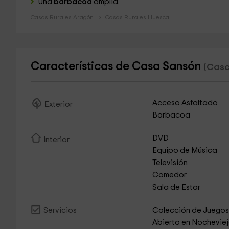
Una
barbacoa
amplia.
Casas Rurales Aragón
Casas Rurales Huesca
Características de Casa Sansón
(Casa
Acceso Asfaltado
Exterior
Barbacoa
DVD
Interior
Equipo de Música
Televisión
Comedor
Sala de Estar
Colección de Juego
Servicios
Abierto en Nochevie