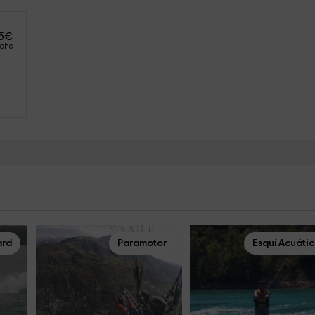
5
€
oche
rd
Paramotor
Esquí Acuáti