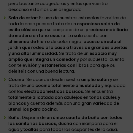
pero bastante acogedoras y en las que vuestro
descanso está más que asegurado.
Sala de estar:
Es una de nuestras estancias favoritas de
toda la casa pues se trata de un
espacioso salón de
estilo clásico
que se compone de un
precioso mobiliario
de madera en tono oscuro.
La sala cuenta con
chimenea de hierro
de color negro,
acceso directo al
jardín que rodea a la casa a través de grandes puertas
y una alta luminosidad.
Se trata de un
espacio muy
amplio que integra un comedor
y por supuesto, cuenta
con televisión y
estanterias con libros
para que os
deleitéis con una buena lectura.
Cocina:
Se accede desde nuestro
amplio salón
y se
trata de una
cocina totalmente amueblada
y equipada
con los
electrodomésticos básicos.
Se encuentra
totalmente alicatada con azulejos en tonos azules y
blancos
y cuenta además con una
gran variedad de
utensilios para cocina.
Baño:
Dispone de
un único cuarto de baño con todos
los sanitarios básicos,
ducha
con mampara para el
agua y
toallas
para todos los ocupantes de la casa.