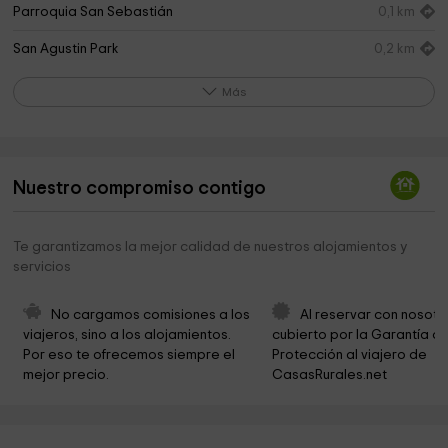
Parroquia San Sebastián
0,1 km
San Agustin Park
0,2 km
Plaza de Andalucia
0,2 km
Más
Parroquia de San Andrés
0,2 km
Salón del Reino de los Testigos de Jehová
0,4 km
Nuestro compromiso contigo
Testigos Cristianos de Jehova
0,4 km
Antiguo Convento de Santa Maria
0,4 km
Te garantizamos la mejor calidad de nuestros alojamientos y
servicios
Iglesia San Juan
0,4 km
Iglesia de San Juan Bautista
0,4 km
No cargamos comisiones a los 
Al reservar con nosotr
viajeros, sino a los alojamientos. 
cubierto por la Garantía de
Hermandad Ntra. Sra de la Fuensanta
0,4 km
Por eso te ofrecemos siempre el 
Protección al viajero de 
mejor precio.
CasasRurales.net
Nuevo Parque Coineño
0,6 km
Coin Ayuntamiento
0,6 km