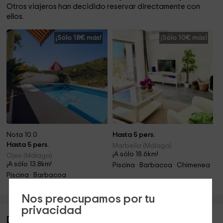
Otros viajeros han decidido reservar directamente con
ellos.
¡Sólo 18€ más!
¡Sólo 10€ más!
Nota 10.0
Hasta 5 pers.
Hasta 5 pers.
Marbella (Málaga)
¡A sólo 18.6km!
Ojen (Málaga)
¡A sólo 13.8km!
Piscina · Barbacoa · Chimenea
Piscina · Barbacoa
Nos preocupamos por tu
privacidad
Descripción de Casa Rural Sebastián