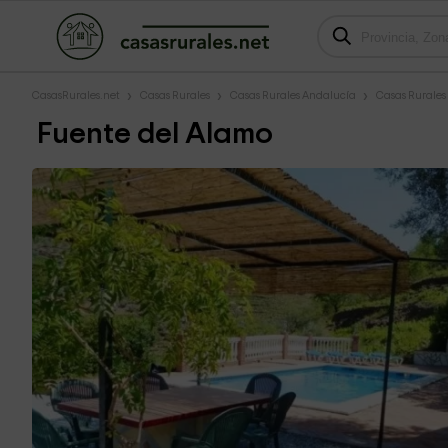
CasasRurales.net
Casas Rurales
Casas Rurales Andalucía
Casas Rurale
Fuente del Alamo