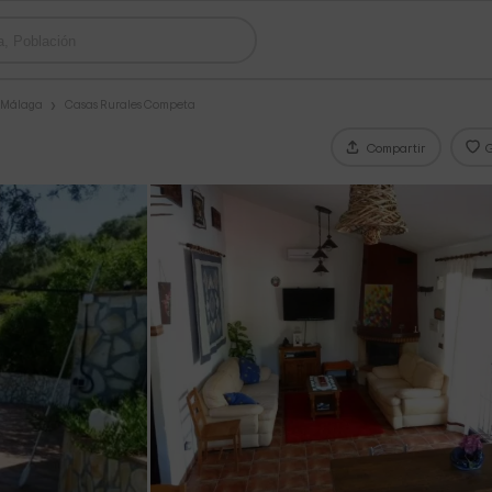
s Málaga
Casas Rurales Competa
Compartir