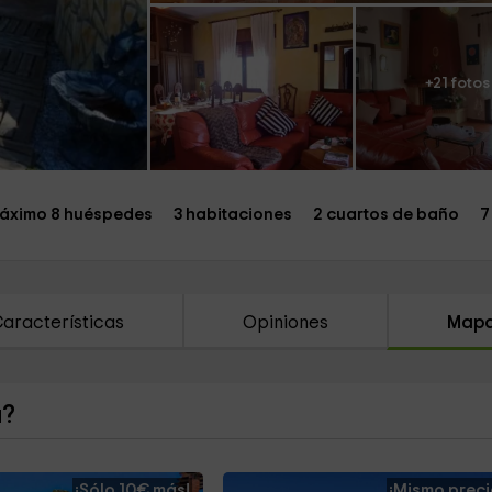
+21 fotos
áximo 8 huéspedes
3 habitaciones
2 cuartos de baño
7
aracterísticas
Opiniones
Map
a?
¡Sólo 10€ más!
¡Mismo preci