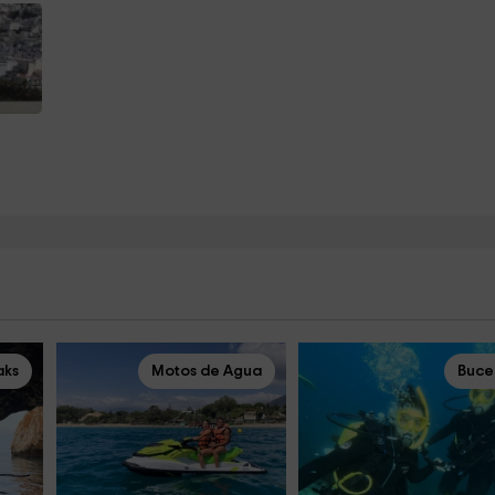
aks
Motos de Agua
Buce