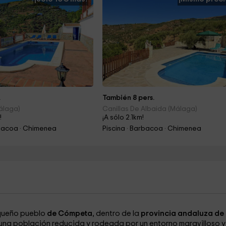
.
También 8 pers.
álaga)
Canillas De Albaida (Málaga)
!
¡A sólo 2.1km!
rbacoa · Chimenea
Piscina · Barbacoa · Chimenea
queño pueblo
de Cómpeta
, dentro de la
provincia andaluza de
e una población reducida y rodeada por un entorno maravilloso y