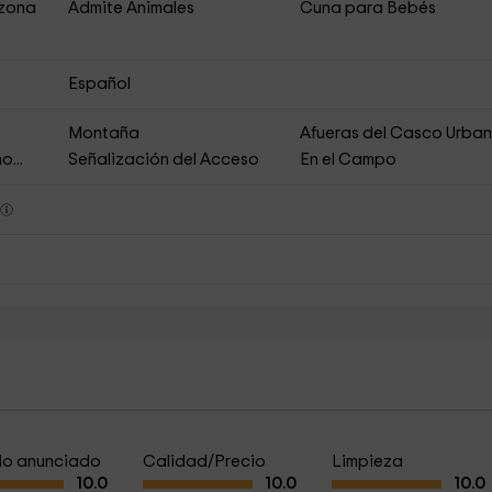
 zona
Admite Animales
Cuna para Bebés
Español
Montaña
Afueras del Casco Urba
o...
Señalización del Acceso
En el Campo
s
a lo anunciado
Calidad/Precio
Limpieza
10.0
10.0
10.0