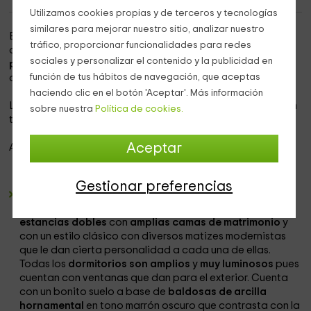
Utilizamos cookies propias y de terceros y tecnologías
similares para mejorar nuestro sitio, analizar nuestro
Este alojamiento rural se encuentra en
Ronda,
un municipio
tráfico, proporcionar funcionalidades para redes
de la
provincia de Málaga
y que es conocida por su
sociales y personalizar el contenido y la publicidad en
precioso casco histórico
y por el impresionante
función de tus hábitos de navegación, que aceptas
desfiladero en el que se asienta la ciudad.
haciendo clic en el botón 'Aceptar'. Más información
La casa, de
una sola planta,
tiene una capacidad para un
sobre nuestra
Política de cookies.
total de
6 personas como máximo.
Aceptar
Además, cuenta con las siguientes
características:
Gestionar preferencias
Dormitorios:
Consta de con un total de
3 habitaciones
con las siguientes especificaciones: Se trata de
estancias dobles
con
amplias camas de matrimonio
y
con un estilo clásico con diversos matizes modernistas
que le dan cierta personalidad a cada una de ellas.
Todas los
dormitorios son amplios
y
muy luminosos
pues
cuentan con ventanas que dan para el exterior. Cuenta
con un bonito suelo a base de
baldosas de arcilla
hornamental
en tono marrón oscuro que contrasta con la