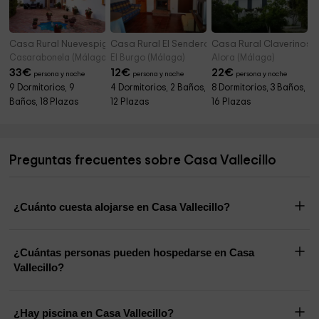
Casa Rural Nuevespigas
Casa Rural El Sendero
Casa Rural Claverinos
Casarabonela (Málaga)
El Burgo (Málaga)
Alora (Málaga)
33
€
12
€
22
€
persona y noche
persona y noche
persona y noche
9 Dormitorios, 9
4 Dormitorios, 2 Baños,
8 Dormitorios, 3 Baños,
Baños, 18 Plazas
12 Plazas
16 Plazas
Preguntas frecuentes sobre Casa Vallecillo
¿Cuánto cuesta alojarse en Casa Vallecillo?
¿Cuántas personas pueden hospedarse en Casa
Vallecillo?
¿Hay piscina en Casa Vallecillo?