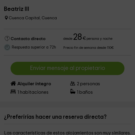
Beatriz III
Cuenca Capital, Cuenca
28
€
Contacto directo
desde
persona y noche
Respuesta superior a 72h
Precio fin de semana desde 110€
Enviar mensaje al propietario
Alquiler íntegro
2
personas
1
habitaciones
1
baños
¿Preferirías hacer una reserva directa?
Las características de estos alojamientos son muy similares.