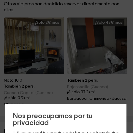
Otros viajeros han decidido reservar directamente con
ellos.
¡Sólo 2€ más!
¡Sólo 47€ más!
Nota 10.0
También 2 pers.
También 2 pers.
Pajaroncillo (Cuenca)
¡A sólo 37.2km!
Cuenca Capital (Cuenca)
¡A sólo 0.9km!
Barbacoa · Chimenea · Jacuzzi
Chimenea
Nos preocupamos por tu
privacidad
Descripción de Beatriz III
Utilizamos cookies propias y de terceros y tecnologías