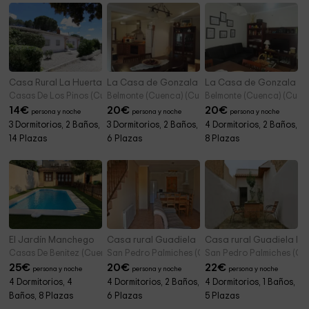
(Urgencias Fraga)
Casa Rural La Huerta
La Casa de Gonzala 1
La Casa de Gonzala 2
Casas De Los Pinos (Cuenca)
Belmonte (Cuenca) (Cuenca)
Belmonte (Cuenca) (Cuen
14
€
20
€
20
€
persona y noche
persona y noche
persona y noche
3 Dormitorios, 2 Baños,
3 Dormitorios, 2 Baños,
4 Dormitorios, 2 Baños,
14 Plazas
6 Plazas
8 Plazas
El Jardín Manchego
Casa rural Guadiela
Casa rural Guadiela II
Casas De Benitez (Cuenca)
San Pedro Palmiches (Cuenca)
San Pedro Palmiches (Cu
25
€
20
€
22
€
persona y noche
persona y noche
persona y noche
4 Dormitorios, 4
4 Dormitorios, 2 Baños,
4 Dormitorios, 1 Baños,
Baños, 8 Plazas
6 Plazas
5 Plazas