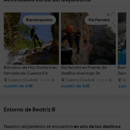
Barranquismo
Vía Ferrata
Barranco de Hoz Somera en 
Vía ferrata en Puente de 
Barran
Serranía de Cuenca 5 h
Vadillos nivel bajo 2h
Serra
Cuenca (Ciudad)
Cuenca (Ciudad)
Cue
11.4 km
11.4 km
a partir de 60€
a partir de 50€
a part
Entorno de Beatriz III
Nuestro alojamiento se encuentra
en uno de los destinos