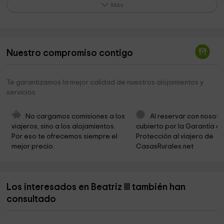
Parroquia de El Salvador
0,4 km
Más
Junta de Cofradías de la Semana Santa de Cuenca
0,5 km
Iglesia de San Andrés
0,5 km
Nuestro compromiso contigo
Parroquia De San Esteban
0,5 km
Iglesia de San Felipe Neri
0,5 km
Te garantizamos la mejor calidad de nuestros alojamientos y
servicios
Iglesia de Jesucristo de los Santos de los Ultimos
0,6 km
Días
No cargamos comisiones a los 
Al reservar con nosotr
Science Museum of Castilla La Mancha
0,7 km
viajeros, sino a los alojamientos. 
cubierto por la Garantía de
Por eso te ofrecemos siempre el 
Protección al viajero de 
Centro de Artesanía Iglesia de Santa Cruz
0,7 km
mejor precio.
CasasRurales.net
Ayuntamiento de Cuenca
0,7 km
Paseo de la Rivera
0,7 km
Los interesados en Beatriz III también han
SALA ACUA UCLM
0,8 km
consultado
Funeraria Tanatorio Crematorio Ntra. Sra. De La Paz
0,8 km