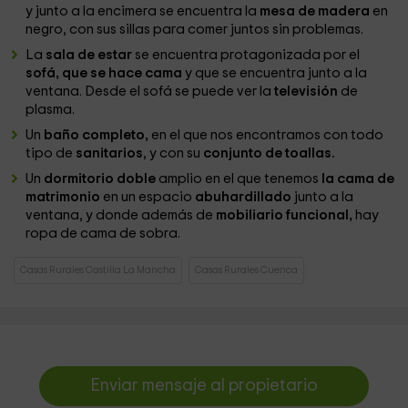
y junto a la encimera se encuentra la
mesa de madera
en
negro, con sus sillas para comer juntos sin problemas.
La
sala de estar
se encuentra protagonizada por el
sofá, que se hace cama
y que se encuentra junto a la
ventana. Desde el sofá se puede ver la
televisión
de
plasma.
Un
baño completo,
en el que nos encontramos con todo
tipo de
sanitarios
, y con su
conjunto de toallas.
Un
dormitorio doble
amplio en el que tenemos
la cama de
matrimonio
en un espacio
abuhardillado
junto a la
ventana, y donde además de
mobiliario funcional,
hay
ropa de cama de sobra.
Casas Rurales Castilla La Mancha
Casas Rurales Cuenca
Enviar mensaje al propietario