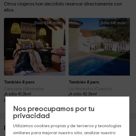
Otros viajeros han decidido reservar directamente con
ellos.
¡Sólo 55€ más!
¡Sólo 6€ más!
También 8 pers.
También 8 pers.
Cenizate (Albacete)
La Almarcha (Cuenca)
¡A sólo 41.3km!
¡A sólo 42.3km!
Piscina · Barbacoa · Mascotas · Chimenea
Piscina · Barbacoa
Nos preocupamos por tu
privacidad
Utilizamos cookies propias y de terceros y tecnologías
Descripción de El Jardín Manchego
similares para mejorar nuestro sitio, analizar nuestro