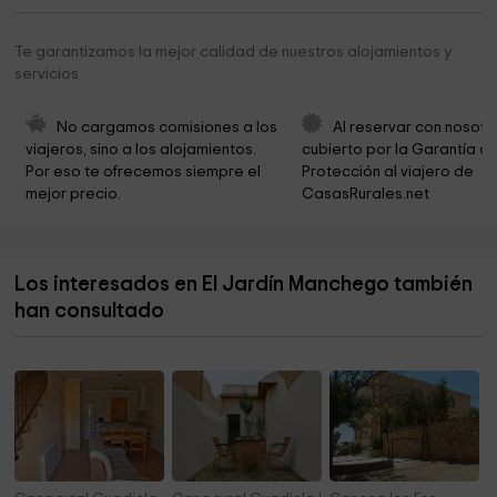
Ermita de San Isidro y San Jorge
7,7 km
Te garantizamos la mejor calidad de nuestros alojamientos y
servicios
Cementerio
7,7 km
Parroquia de Santa Catalina
7,7 km
No cargamos comisiones a los 
Al reservar con nosotr
viajeros, sino a los alojamientos. 
cubierto por la Garantía de
Ermita del Santo Cristo de la Fe
8,1 km
Por eso te ofrecemos siempre el 
Protección al viajero de 
mejor precio.
CasasRurales.net
Ermita de la Concepción
8,2 km
El Calvario
8,4 km
Los interesados en El Jardín Manchego también
Museo del Humor
8,4 km
han consultado
Parroquia de San Juan Evangelista
8,4 km