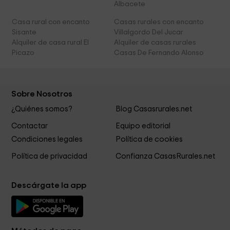
Albacete
Casa rural con encanto
Casas rurales con encanto
Sisante
Villalgordo Del Jucar
Alquiler de casa rural El
Alquiler de casas rurales
Picazo
Casas De Fernando Alonso
Sobre Nosotros
¿Quiénes somos?
Blog Casasrurales.net
Contactar
Equipo editorial
Condiciones legales
Política de cookies
Política de privacidad
Confianza CasasRurales.net
Descárgate la app