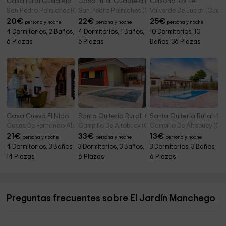
Casa rural Guadiela
Casa rural Guadiela II
Casona los Fer
San Pedro Palmiches (Cuenca)
San Pedro Palmiches (Cuenca)
Valverde De Jucar (Cuen
20
€
22
€
25
€
persona y noche
persona y noche
persona y noche
4 Dormitorios, 2 Baños,
4 Dormitorios, 1 Baños,
10 Dormitorios, 10
6 Plazas
5 Plazas
Baños, 36 Plazas
Casa Cueva El Nido
Santa Quiteria Rural- Casa Quiteria
Santa Quitería Rural- C
Casas De Fernando Alonso (Cuenca)
Campillo De Altobuey (Cuenca)
Campillo De Altobuey (Cu
21
€
33
€
13
€
persona y noche
persona y noche
persona y noche
4 Dormitorios, 3 Baños,
3 Dormitorios, 3 Baños,
3 Dormitorios, 3 Baños,
14 Plazas
6 Plazas
6 Plazas
Preguntas frecuentes sobre El Jardín Manchego