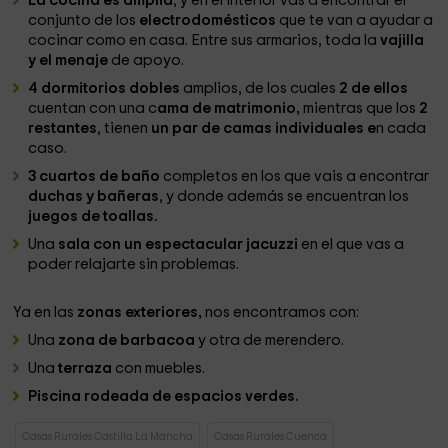
La cocina es amplia
, y en el interior vas a encontrar el
conjunto de los
electrodomésticos
que te van a ayudar a
cocinar como en casa. Entre sus armarios, toda la
vajilla
y el menaje
de apoyo.
4 dormitorios dobles
amplios, de los cuales
2 de ellos
cuentan con una c
ama de matrimonio,
mientras que los
2
restantes
, tienen
un par de camas individuales e
n cada
caso.
3 cuartos de baño
completos en los que vais a encontrar
duchas y bañeras
, y donde además se encuentran los
juegos de toallas.
Una
sala con un espectacular jacuzzi
en el que vas a
poder relajarte sin problemas.
Ya en las
zonas exteriores,
nos encontramos con:
Una
zona de barbacoa
y otra de merendero.
Una
terraza
con muebles.
Piscina rodeada de espacios verdes.
Casas Rurales Castilla La Mancha
Casas Rurales Cuenca