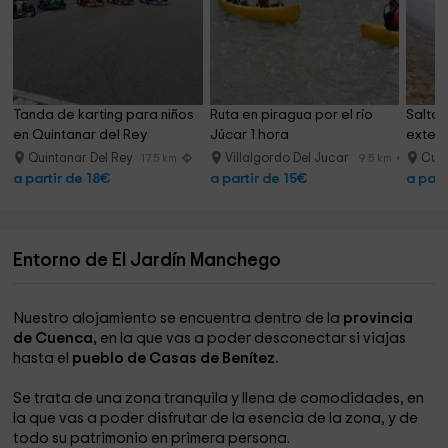
Tanda de karting para niños 
Ruta en piragua por el río 
Salto 
en Quintanar del Rey
Júcar 1 hora
extern
Quintanar Del Rey
Villalgordo Del Jucar
Cue
17.5 km
9.5 km
a partir de 18€
a partir de 15€
a part
Entorno de El Jardín Manchego
Nuestro alojamiento se encuentra dentro de la
provincia
de Cuenca,
en la que vas a poder desconectar si viajas
hasta el
pueblo de Casas de Benítez.
Se trata de una zona tranquila y llena de comodidades, en
la que vas a poder disfrutar de la esencia de la zona, y de
todo su patrimonio en primera persona.