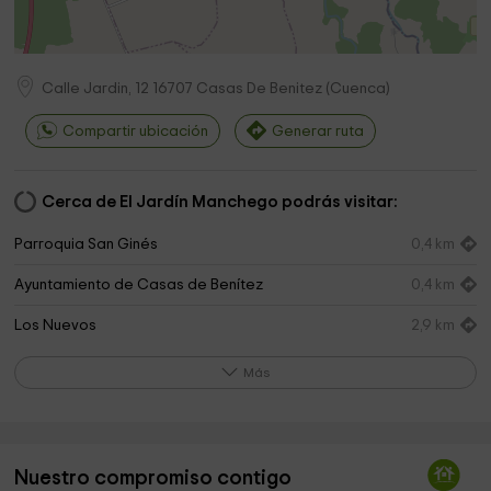
Calle Jardin, 12
16707
Casas De Benitez
(
Cuenca
)
Compartir ubicación
Generar ruta
Cerca de El Jardín Manchego podrás visitar:
Parroquia San Ginés
0,4 km
Ayuntamiento de Casas de Benítez
0,4 km
Los Nuevos
2,9 km
Iglesia Del Dulce Niño De Jesús
3,2 km
Más
Ayuntamiento
5,4 km
Ermita de San Benito
7,3 km
Nuestro compromiso contigo
Ayuntamiento de Sisante
7,7 km