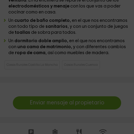
ventana
. En la encimera se reparte el conjunto de los
electrodomésticos y menaje
con los que vas a poder
cocinar como en casa.
Un
cuarto de baño completo,
en el que nos encontramos
con todo tipo de
sanitarios
, y con un conjunto de juegos
de
toallas
de sobra para todos.
Un
dormitorio doble amplio,
en el que nos encontramos
con
una cama de matrimonio,
y con diferentes cambios
de
ropa de cama
, así como muebles de madera.
Casas Rurales Castilla La Mancha
Casas Rurales Cuenca
Enviar mensaje al propietario