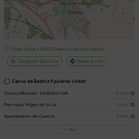
Calle Colón 3
16002
Cuenca Capital
(
Cuenca
)
Compartir ubicación
Generar ruta
Cerca de Beatriz II podrás visitar:
Cuenca Museum - Exhibition Hall
0,2 km
Parroquia Virgen de la Luz
0,3 km
Ayuntamiento de Cuenca
0,4 km
Parroquia de El Salvador
0,4 km
Más