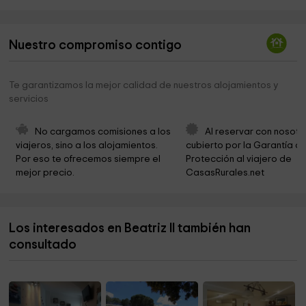
Junta de Cofradías de la Semana Santa de Cuenca
0,5 km
Iglesia de San Andrés
0,5 km
Nuestro compromiso contigo
Parroquia De San Esteban
0,5 km
Iglesia de San Felipe Neri
0,5 km
Te garantizamos la mejor calidad de nuestros alojamientos y
servicios
Iglesia de Jesucristo de los Santos de los Ultimos
0,6 km
Días
No cargamos comisiones a los 
Al reservar con nosotr
Science Museum of Castilla La Mancha
0,7 km
viajeros, sino a los alojamientos. 
cubierto por la Garantía de
Por eso te ofrecemos siempre el 
Protección al viajero de 
Centro de Artesanía Iglesia de Santa Cruz
0,7 km
mejor precio.
CasasRurales.net
Ayuntamiento de Cuenca
0,7 km
Paseo de la Rivera
0,7 km
Los interesados en Beatriz II también han
SALA ACUA UCLM
0,8 km
consultado
Funeraria Tanatorio Crematorio Ntra. Sra. De La Paz
0,8 km
(Urgencias Fraga)