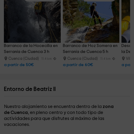
Barranco de la Hocecilla en 
Barranco de Hoz Somera en 
Desce
Serranía de Cuenca 3 h
Serranía de Cuenca 5 h
la Deh
Cuenca (Ciudad)
Cuenca (Ciudad)
Vill
11.4 km
11.4 km
a partir de 50€
a partir de 60€
a part
Entorno de Beatriz II
Nuestro alojamiento se encuentra dentro de la
zona
de Cuenca
, en pleno centro y con todo tipo de
actividades para que disfrutes al máximo de las
vacaciones.