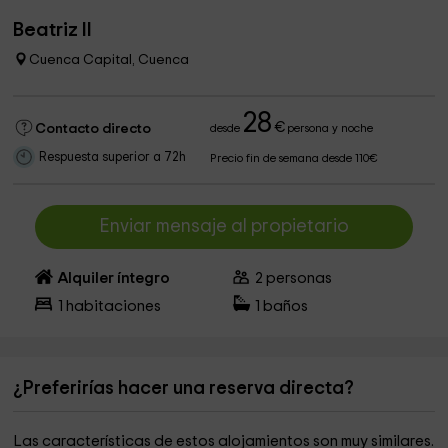
Beatriz II
Cuenca Capital, Cuenca
28
€
Contacto directo
desde
persona y noche
Respuesta superior a 72h
Precio fin de semana desde 110€
Enviar mensaje al propietario
Alquiler íntegro
2
personas
1
habitaciones
1
baños
¿Preferirías hacer una reserva directa?
Las características de estos alojamientos son muy similares.