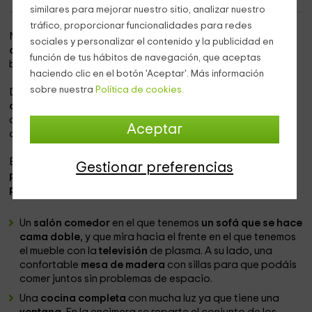
similares para mejorar nuestro sitio, analizar nuestro
tráfico, proporcionar funcionalidades para redes
Nuestro alojamiento se encuentra dentro de la
zona más
sociales y personalizar el contenido y la publicidad en
céntrica de Cuenca,
en la que vas a poder disfrutar de las
función de tus hábitos de navegación, que aceptas
buenas vistas que hay y de las opciones de turismo.
haciendo clic en el botón 'Aceptar'. Más información
sobre nuestra
Política de cookies.
Dentro del mismo edificio
hay 3 alojamientos con
diferentes capacidades,
pero siempre con las mejores
comodidades para que te sientas como en casa, y para
Aceptar
que puedas desconectar durante tus días libres.
En cuanto a la capacidad,
es un alojamiento para 2
Gestionar preferencias
personas
, aunque ampliable
hasta el máximo de 4
personas
, que van a disfrutar de las siguientes estancias:
Un
salón comedor
en el que tenemos
un sofá que se hace
cama doble
, y que mira hacia el frente en el que tenemos
el mueble con la
televisión
de plasma. A su lado, una
confortable
mesa de madera
con sillas para que podáis
comer juntos sin problemas de espacio.
Una
cocina completa
con mucha luz ya que tiene una