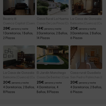
Beatriz III
Casa Rural La Huerta
La Casa de Gonzala 1
Cuenca Capital (Cuenca)
Casas De Los Pinos (Cuenca)
Belmonte (Cuenca) (Cuen
28
€
14
€
20
€
persona y noche
persona y noche
persona y noche
1 Dormitorios, 1 Baños,
3 Dormitorios, 2 Baños,
3 Dormitorios, 2 Baños,
2 Plazas
14 Plazas
6 Plazas
La Casa de Gonzala 2
El Jardín Manchego
Casa rural Guadiela
Belmonte (Cuenca) (Cuenca)
Casas De Benitez (Cuenca)
San Pedro Palmiches (Cu
20
€
25
€
20
€
persona y noche
persona y noche
persona y noche
4 Dormitorios, 2 Baños,
4 Dormitorios, 4
4 Dormitorios, 2 Baños,
8 Plazas
Baños, 8 Plazas
6 Plazas