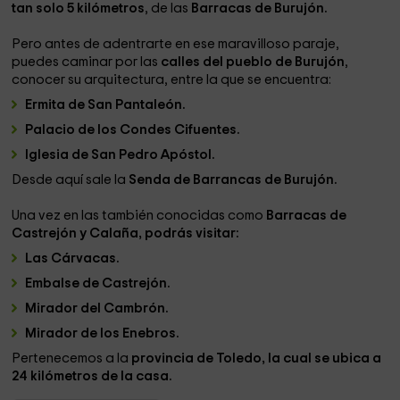
tan solo 5 kilómetros
, de las
Barracas de Burujón.
Pero antes de adentrarte en ese maravilloso paraje,
puedes caminar por las
calles del pueblo de Burujón
,
conocer su arquitectura, entre la que se encuentra:
Ermita de San Pantaleón.
Palacio de los Condes Cifuentes.
Iglesia de San Pedro Apóstol.
Desde aquí sale la
Senda de Barrancas de Burujón.
Una vez en las también conocidas como
Barracas de
Castrejón y Calaña, podrás visitar:
Las Cárvacas.
Embalse de Castrejón.
Mirador del Cambrón.
Mirador de los Enebros.
Pertenecemos a la
provincia de Toledo, la cual se ubica a
24 kilómetros de la casa.