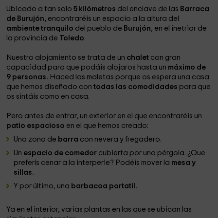
Ubicado a tan solo
5 kilómetros
del enclave de las
Barraca
de Burujón,
encontraréis un espacio a la altura del
ambiente tranquilo
del pueblo de
Burujón
, en el inetrior de
la provincia de
Toledo
.
Nuestro alojamiento se trata de un
chalet
con gran
capacidad para que podáis alojaros hasta un
máximo de
9 personas.
Haced las maletas porque os espera una casa
que hemos diseñado con
todas las comodidades
para que
os sintáis como en casa.
Pero antes de entrar, un exterior en el que encontraréis un
patio espacioso
en el que hemos creado:
Una zona de
barra
con nevera y fregadero.
Un
espacio de comedor
cubierta por una pérgola. ¿Que
preferís cenar a la interperie? Podéis mover la
mesa y
sillas.
Y por último, una
barbacoa portatil.
Ya en el interior, varias plantas en las que se ubican las