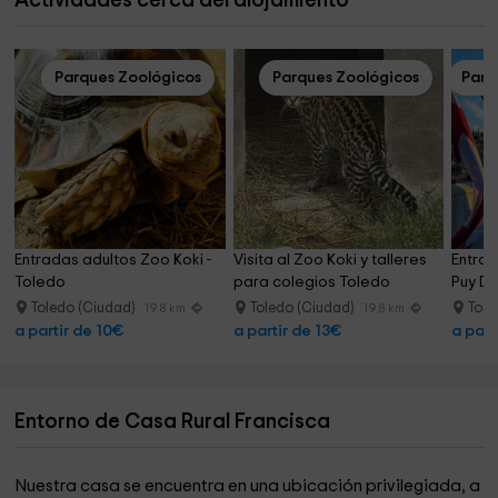
Actividades cerca del alojamiento
Parques Zoológicos
Parques Zoológicos
Parq
Entradas adultos Zoo Koki - 
Visita al Zoo Koki y talleres 
Entrad
Toledo
para colegios Toledo
Puy Du
Toledo (Ciudad)
Toledo (Ciudad)
Tole
19.8 km
19.8 km
a partir de 10€
a partir de 13€
a part
Entorno de Casa Rural Francisca
Nuestra casa se encuentra en una ubicación privilegiada, a