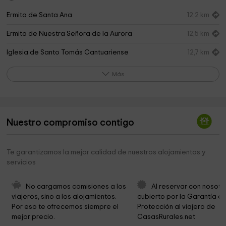
Ermita de Santa Ana
12,2 km
Ermita de Nuestra Señora de la Aurora
12,5 km
Iglesia de Santo Tomás Cantuariense
12,7 km
Parroquia de Santo Domingo de Silos
12,8 km
Más
Cementerio Municipal
13,4 km
Ermita De San Isidro
13,4 km
Nuestro compromiso contigo
ZOO KOKI (Parque zoológico y botánico)
16,6 km
Ermita San Cristobal
19,2 km
Te garantizamos la mejor calidad de nuestros alojamientos y
servicios
No cargamos comisiones a los 
Al reservar con nosotr
viajeros, sino a los alojamientos. 
cubierto por la Garantía de
Por eso te ofrecemos siempre el 
Protección al viajero de 
mejor precio.
CasasRurales.net