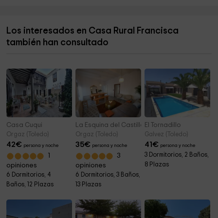
Los interesados en Casa Rural Francisca
también han consultado
Casa Cuqui
La Esquina del Castillo
El Tornadillo
Orgaz (Toledo)
Orgaz (Toledo)
Galvez (Toledo)
42
€
35
€
41
€
persona y noche
persona y noche
persona y noche
3 Dormitorios, 2 Baños,
1
3
8 Plazas
opiniones
opiniones
6 Dormitorios, 4
6 Dormitorios, 3 Baños,
Baños, 12 Plazas
13 Plazas