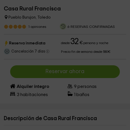
Casa Rural Francisca
Pueblo Burujon, Toledo
1
opiniones
6 RESERVAS CONFIRMADAS
32
€
Reserva inmediata
desde
persona y noche
Cancelación 7 días
Precio fin de semana desde 580€
Reservar ahora
Alquiler íntegro
9
personas
3
habitaciones
1
baños
Descripción de Casa Rural Francisca