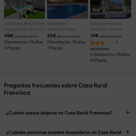
La Casita de la Piscina
Villalegría
Casa Generoso
Burguillos De Toledo (Toledo)
Totanes (Toledo)
Navalcan (Toledo)
48
€
33
€
19
€
persona y noche
persona y noche
persona y noche
1 Dormitorios, 2 Baños,
3 Dormitorios, 1 Baños,
1
4 Plazas
7 Plazas
opiniones
6 Dormitorios, 3 Baños,
14 Plazas
Preguntas frecuentes sobre Casa Rural
Francisca
¿Cuánto cuesta alojarse en Casa Rural Francisca?
¿Cuántas personas pueden hospedarse en Casa Rural