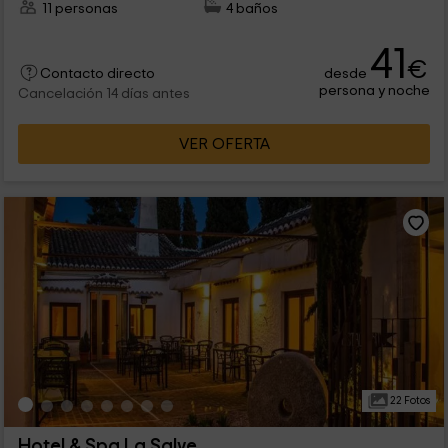
11 personas
4 baños
41
€
desde
Contacto directo
persona y noche
Cancelación 14 días antes
VER OFERTA
22 Fotos
Hotel & Spa La Salve