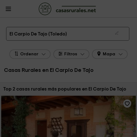
CasasRurales.net
Casas Rurales
Casas Rurales Castilla La Mancha
Casas
Rurales Toledo
Casas Rurales El Carpio De Tajo
Las 2 mejores casas rurales en El Carpio De Tajo de 2026
El Carpio De Tajo (Toledo)
Ordenar
Filtros
Mapa
Casas Rurales en El Carpio De Tajo
Ordenar por:
Top 2 casas rurales más populares en El Carpio De Tajo