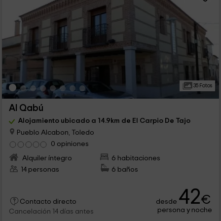
35 Fotos
Al Qabú
Alojamiento ubicado a 14.9km de El Carpio De Tajo
Pueblo Alcabon, Toledo
0 opiniones
Alquiler íntegro
6 habitaciones
14 personas
6 baños
42
€
desde
Contacto directo
persona y noche
Cancelación 14 días antes