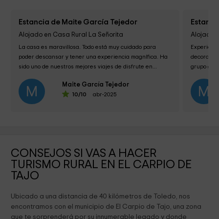
Estancia de Maite García Tejedor
Estanci
Alojado en Casa Rural La Señorita
Alojado 
La casa es maravillosa. Todo está muy cuidado para 
Experienci
poder descansar y tener una experiencia magnífica. Ha 
decorada c
sido uno de nuestros mejores viajes de disfrute en...
grupo gran
del mismo 
Maite García Tejedor
M
M
10
/10
abr-2025
CONSEJOS SI VAS A HACER
TURISMO RURAL EN EL CARPIO DE
TAJO
Ubicado a una distancia de 40 kilómetros de Toledo, nos
encontramos con el municipio de El Carpio de Tajo, una zona
que te sorprenderá por su innumerable legado y donde