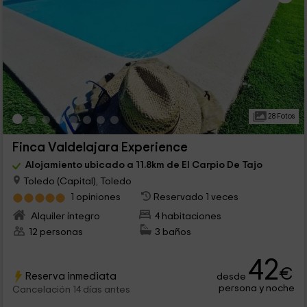
28 Fotos
Finca Valdelajara Experience
Alojamiento ubicado a 11.8km de El Carpio De Tajo
Toledo (Capital), Toledo
1 opiniones
Reservado 1 veces
Alquiler íntegro
4 habitaciones
12 personas
3 baños
42
€
Reserva inmediata
desde
persona y noche
Cancelación 14 días antes