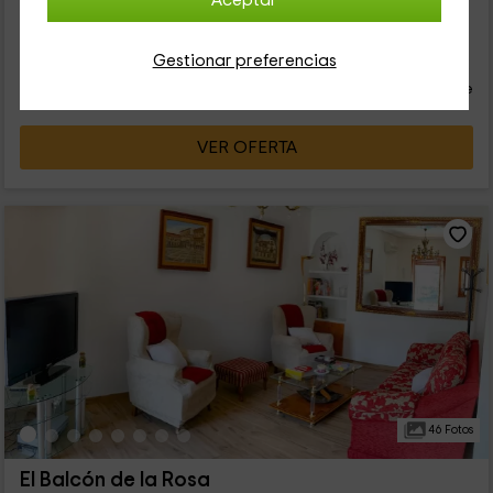
Aceptar
40
€
Gestionar preferencias
Reserva inmediata
desde
persona y noche
Cancelación 14 días antes
VER OFERTA
46 Fotos
El Balcón de la Rosa