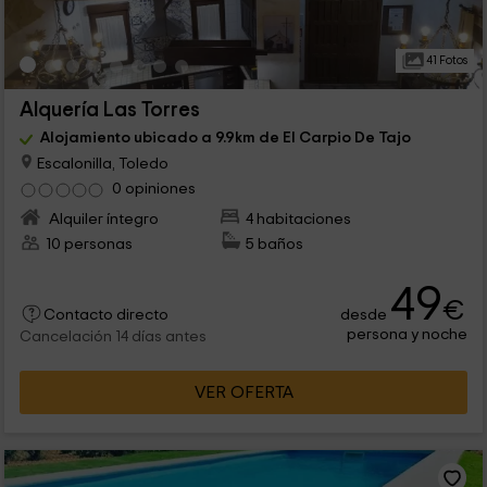
41 Fotos
Alquería Las Torres
Alojamiento ubicado a 9.9km de El Carpio De Tajo
Escalonilla, Toledo
0 opiniones
Alquiler íntegro
4 habitaciones
10 personas
5 baños
49
€
desde
Contacto directo
persona y noche
Cancelación 14 días antes
VER OFERTA