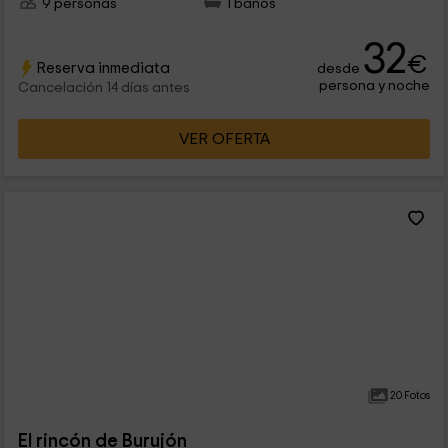
9 personas
1 baños
32
€
Reserva inmediata
desde
persona y noche
Cancelación 14 días antes
VER OFERTA
20 Fotos
El rincón de Burujón