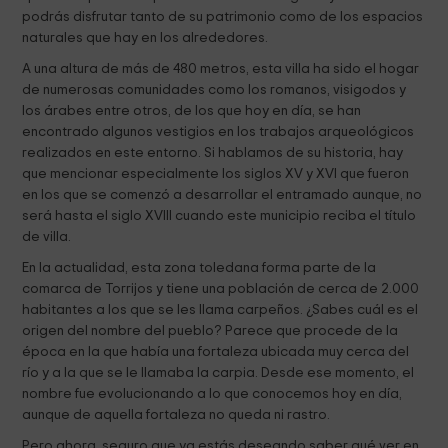
podrás disfrutar tanto de su patrimonio como de los espacios
naturales que hay en los alrededores.
A una altura de más de 480 metros, esta villa ha sido el hogar
de numerosas comunidades como los romanos, visigodos y
los árabes entre otros, de los que hoy en día, se han
encontrado algunos vestigios en los trabajos arqueológicos
realizados en este entorno. Si hablamos de su historia, hay
que mencionar especialmente los siglos XV y XVI que fueron
en los que se comenzó a desarrollar el entramado aunque, no
será hasta el siglo XVIII cuando este municipio reciba el título
de villa.
En la actualidad, esta zona toledana forma parte de la
comarca de Torrijos y tiene una población de cerca de 2.000
habitantes a los que se les llama carpeños. ¿Sabes cuál es el
origen del nombre del pueblo? Parece que procede de la
época en la que había una fortaleza ubicada muy cerca del
río y a la que se le llamaba la carpia. Desde ese momento, el
nombre fue evolucionando a lo que conocemos hoy en día,
aunque de aquella fortaleza no queda ni rastro.
Pero ahora, seguro que ya estás deseando saber qué ver en