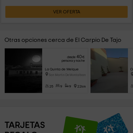
VER OFERTA
Otras opciones cerca de El Carpio De Tajo
40
desde
€
persona y noche
La Quinta de Melque
C
San Martin De Montalban (Toled
25
9
9
22km
TARJETAS 