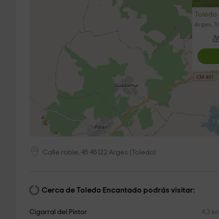
Toledo
Arges, T
Calle roble, 45
45122
Arges
(
Toledo
)
Cerca de Toledo Encantado podrás visitar:
Cigarral del Pintor
4,3 k