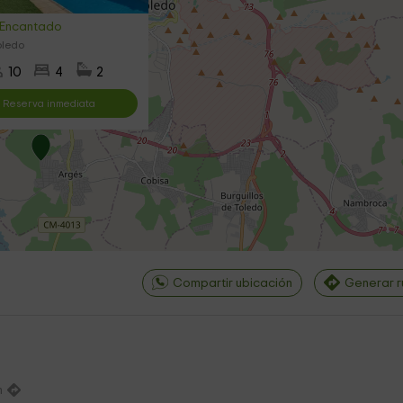
 Encantado
oledo
10
4
2
Reserva inmediata
Compartir ubicación
Generar r
m