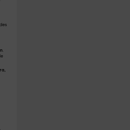
r
ades
ón
.
de
ra,