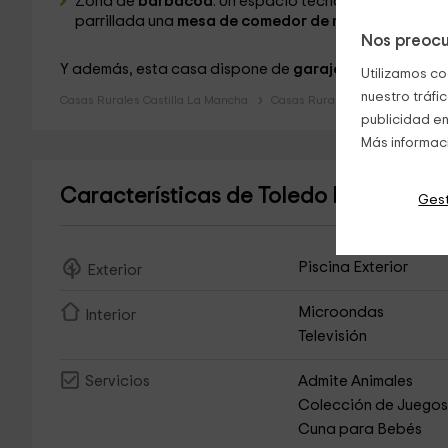
Zona de
barbacoa
. Un espacio techado para disfru
parrillada una
mesa de comedor de madera con silla
Nos preocu
Y además, esta casa dispone de
garaje
.
Utilizamos co
nuestro tráfi
Casas Rurales Castilla La Mancha
Casas Rurales Toledo
publicidad en
Más informac
Características de Toledo Encantad
Gest
Piscina Exterior
Exterior
Microondas
Interior
Televisión
Admite Animales
Servicios
Colección de Juego
Cuna para Bebés