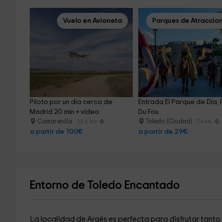
Vuelo en Avioneta
Parques de Atraccio
Piloto por un día cerca de 
Entrada El Parque de Día, 
Madrid 20 min + vídeo
Du Fou
Camarenilla
Toledo (Ciudad)
23.6 km
7.4 km
a partir de 100€
a partir de 29€
Entorno de Toledo Encantado
La localidad de Argés es perfecta para disfrutar tanto