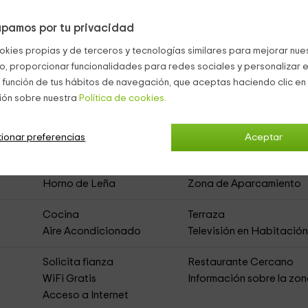
tar independientemente del tiempo que haga. Y para degustar l
s a juego.
pamos por tu privacidad
okies propias y de terceros y tecnologías similares para mejorar nuest
co, proporcionar funcionalidades para redes sociales y personalizar e
 función de tus hábitos de navegación, que aceptas haciendo clic en 
ión sobre nuestra
Política de cookies.
o
(Casa Rural de Alquiler Íntegro)
ionar preferencias
Aceptar
Horno de Leña
Zona de Aparcamiento
Cocina
Terraza
Aire Acondicionado
Televisión en Habitació
Solicita fianza
Restaurante Cercano
s
WiFi Gratis
Información sobre la zo
Acceso a Internet