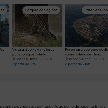
nes
Parques Zoológicos
Paseo en Glo
Puy 
Visita al Zoo Koki y talleres 
Paseo en globo para adult
para colegios Toledo
sobre Toledo de 1 hora
Toledo (Ciudad)
Toledo (Ciudad)
9.8 km
7.4 km
a partir de 13€
a partir de 215€
 de unos días repletos de tranquilidad como de hacer turismo y