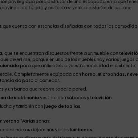
ción privilegiada para disfrutar de una escapada en la que tene
 provincia de Toledo y perfecta si venis a disfrutar del parque
s
que cuenta con estancias diseñadas con todas las comodid
a,
que se encuentran dispuestos frente a un mueble con
televisi
que divertirse, porque en uno de los muebles hay varios juegos 
icionado
para que aclimatéis a vuestra necesidad el ambiente.
a detalle. Completamente equipada con
horno, microondas, neve
estancia da paso al comedor.
as y un banco que recorre toda la pared.
ma de matrimonio
vestida con sábanas y
televisión
.
ducha y también con
juego de toallas.
en
verano
. Varias zonas:
ped donde os dejaremos varias
tumbonas
.