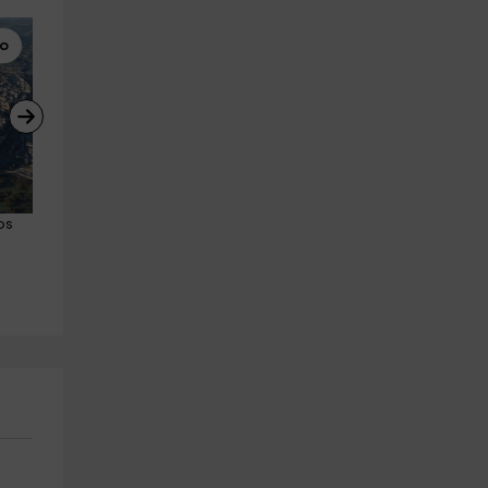
bo
Parques Zoológicos
Visitas Guiadas
os 
Entradas adultos Zoo Koki - 
Entrada a 7 monumentos 
Toledo
religiosos en Toledo
Toledo (Ciudad)
Toledo (Ciudad)
9.8 km
6.5 km
a partir de 10€
a partir de 14€