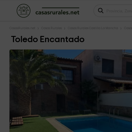
CasasRurales.net
Casas Rurales
Casas Rurales Castilla La Mancha
Casas
Toledo Encantado