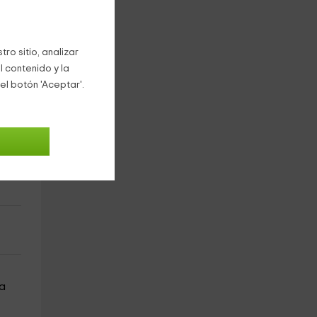
a
ro sitio, analizar
l contenido y la
el botón 'Aceptar'.
n
na