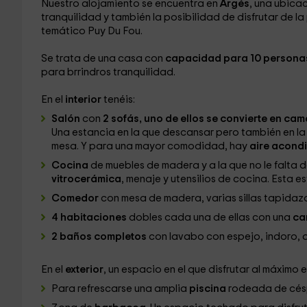
Nuestro alojamiento se encuentra en
Argés
, una ubica
tranquilidad y también la posibilidad de disfrutar de la
temático Puy Du Fou.
Se trata de una casa con
capacidad para 10 persona
para brrindros tranquilidad.
En el
interior
tenéis:
Salón
con
2 sofás, uno de ellos se convierte en cam
Una estancia en la que descansar pero también en la 
mesa. Y para una mayor comodidad, hay
aire acond
Cocina
de muebles de madera y a la que no le falt
vitrocerámica
, menaje y utensilios de cocina. Esta 
Comedor
con mesa de madera, varias sillas tapidaz
4 habitaciones
dobles cada una de ellas con una
ca
2 baños completos
con lavabo con espejo, indoro, 
En el
exter
ior
, un espacio en el que disfrutar al máximo 
Para refrescarse una amplia
piscina
rodeada de cés