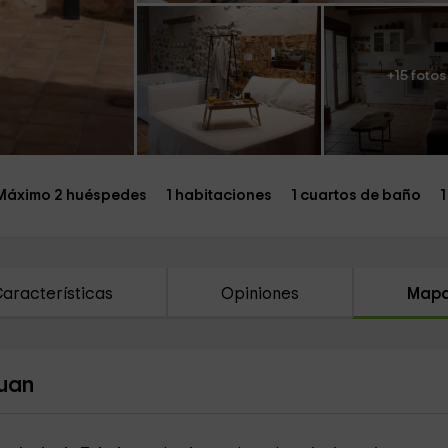
+15 fotos
Máximo 2 huéspedes
1 habitaciones
1 cuartos de baño
1
aracterísticas
Opiniones
Map
Juan