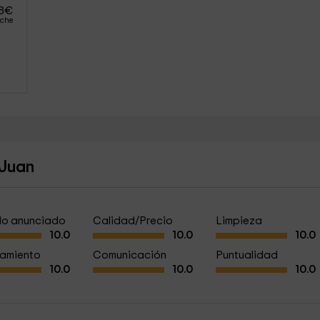
18
€
oche
 Juan
a lo anunciado
Calidad/Precio
Limpieza
10.0
10.0
10.0
amiento
Comunicación
Puntualidad
10.0
10.0
10.0