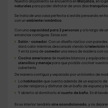
Nuestro alojamiento se encuentra en
Marjaliza
, en la
p
naturales
para poder disfrutar de unos días
tranquilo
Se trata de una casa perfecta si estáis pensando en h
con un
ambiente romántico.
Con una
capacidad para 2 personas
y a lo largo de 
estancias contiguas. Estas son:
Salón - comedor
. Con un diseño rústico con paredes
dará calor mientras descansaís viendo la
televisión
t
Y en la zona de
comedor
una mesa de madera con vari
Cocina americana
de muebles blancos y equipada 
utensilios y menaje
para que podáis cocinar vuestros 
cubertería.
De manera contigua y separado por un biombo de mader
La
habitación
que cuenta además de un espacio de
poder relajaros y disfrutar de un baño de espuma y b
Y abierto al dormitorio el
cuarto de baño
. En él lava
En su interior tendréis
aire acondicionado
, y os dejar