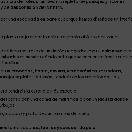
rovincia de Toledo
, un destino repleto de
paisajes y ricones
s
y de
desconexión
de la rutina.
acer una
escapada en pareja
, porque hemos diseñado un interi
una planta baja encontraréis un espacio abierto con varias
 de piedra se trata de un rincón acogedor con un
chimenea
que
umbados en nuestro cómdo sofá que se encuentra frente a la lu
as sillas.
con
microondas, horno, nevera, vitrocerámica, tostadora,
mejores platos. Además, tendréis en los armarios vajilla y
a tendréis la estancia más especial.
 descanso con una
cama de matrimonio
con un
jacuzzi
donde
urbujas.
bo, inodoro y plato de ducha al ras del suelo.
emos tanto sábanas,
toallas y secador de pelo.