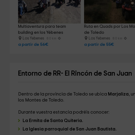
Multiaventura para team 
Ruta en Quads por Los Mo
building en los Yébenes
de Toledo
Los Yebenes
Los Yebenes
8.0 km
8.0 km
a partir de 56€
a partir de 55€
Entorno de RR- El Rincón de San Juan
Dentro de la provincia de Toledo se ubica
Marjaliza
, u
los Montes de Toledo.
Durante vuestra estancia podréis conocer:
La Ermita de Santa Quiteria.
La Iglesia parroquial de San Juan Bautista.