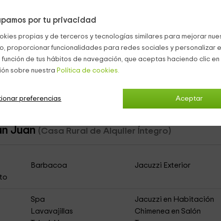
n:
pamos por tu privacidad
r.
okies propias y de terceros y tecnologías similares para mejorar nuest
co, proporcionar funcionalidades para redes sociales y personalizar e
 función de tus hábitos de navegación, que aceptas haciendo clic en 
dado vuestro coche.
ión sobre nuestra
Política de cookies.
ionar preferencias
Aceptar
San Juan
(Casa Rural de Alquiler Íntegro)
Barbacoa
Jacuzzi Exterior
to
Spa
Jacuzzi en Habitación
Lavavajillas
Chimenea en Salón