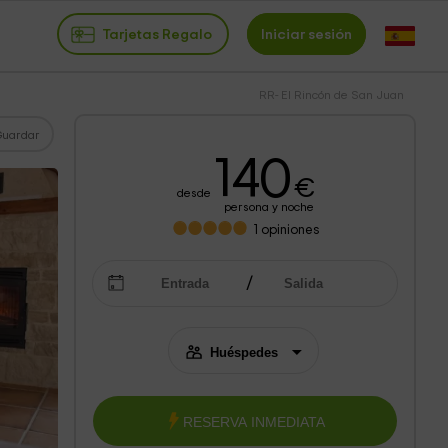
Tarjetas Regalo
Iniciar sesión
RR- El Rincón de San Juan
Guardar
140
€
desde
persona y noche
1
opiniones
RESERVA INMEDIATA