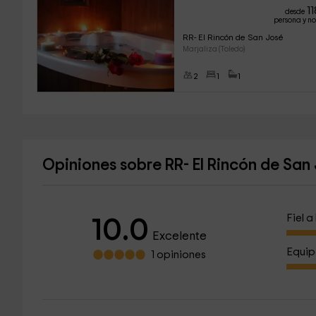
1
desde
persona y n
RR- El Rincón de San José
Marjaliza (Toledo)
2
1
1
Opiniones sobre RR- El Rincón de San
Fiel 
10.0
Excelente
Equip
1 opiniones