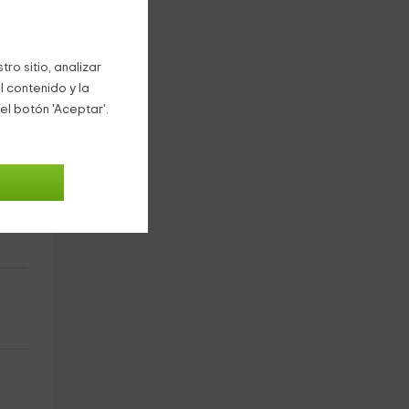
ro sitio, analizar
l contenido y la
el botón 'Aceptar'.