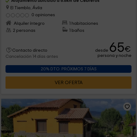
Alojamiento ubicado a 5.5km de Cebreros
El Tiemblo, Ávila
0 opiniones
Alquiler íntegro
1 habitaciones
2 personas
1 baños
65
€
desde
Contacto directo
persona y noche
Cancelación 14 días antes
20% DTO. PRÓXIMOS 7 DÍAS
VER OFERTA