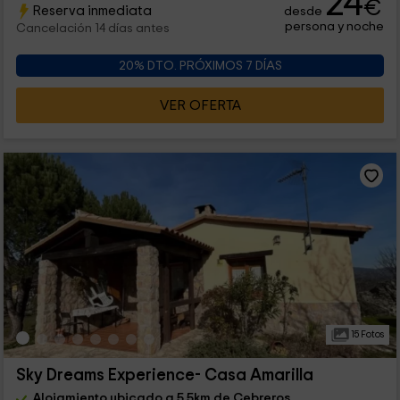
24
€
Reserva inmediata
desde
persona y noche
Cancelación 14 días antes
20% DTO. PRÓXIMOS 7 DÍAS
VER OFERTA
15 Fotos
Sky Dreams Experience- Casa Amarilla
Alojamiento ubicado a 5.5km de Cebreros