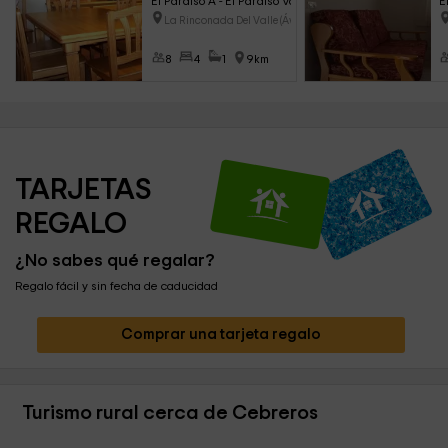
El Paraíso A - El Paraíso Valle de Iruelas
E
La Rinconada Del Valle (Ávila
8
4
1
9km
TARJETAS 
REGALO
¿No sabes qué regalar?
Regalo fácil y sin fecha de caducidad
Comprar una tarjeta regalo
Turismo rural cerca de Cebreros