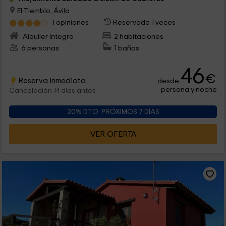
El Tiemblo, Ávila
1 opiniones
Reservado 1 veces
Alquiler íntegro
2 habitaciones
6 personas
1 baños
46
€
Reserva inmediata
desde
persona y noche
Cancelación 14 días antes
20% DTO. PRÓXIMOS 7 DÍAS
VER OFERTA