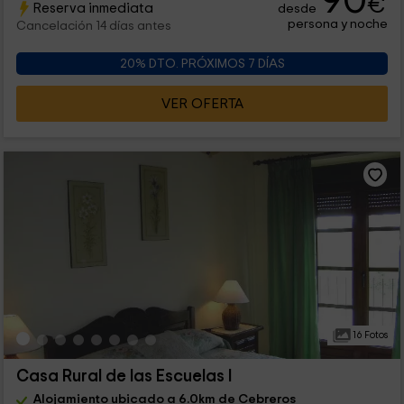
90
€
Reserva inmediata
desde
persona y noche
Cancelación 14 días antes
20% DTO. PRÓXIMOS 7 DÍAS
VER OFERTA
16 Fotos
Casa Rural de las Escuelas I
Alojamiento ubicado a 6.0km de Cebreros