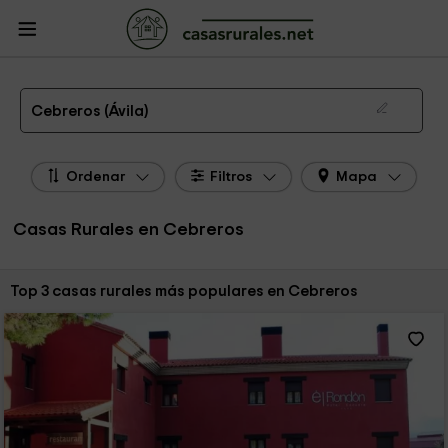
CasasRurales.net
Casas Rurales
Casas Rurales Castilla y León
Casas
Rurales Ávila
Casas Rurales Cebreros
Las 3 mejores casas rurales en Cebreros de 2026
Cebreros (Ávila)
Ordenar
Filtros
Mapa
Casas Rurales en Cebreros
Ordenar por:
Top 3 casas rurales más populares en Cebreros