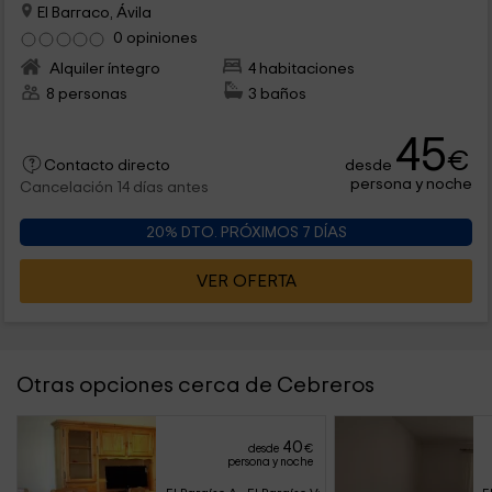
El Barraco, Ávila
0 opiniones
Alquiler íntegro
4 habitaciones
8 personas
3 baños
45
€
desde
Contacto directo
persona y noche
Cancelación 14 días antes
20% DTO. PRÓXIMOS 7 DÍAS
VER OFERTA
Otras opciones cerca de Cebreros
40
desde
€
persona y noche