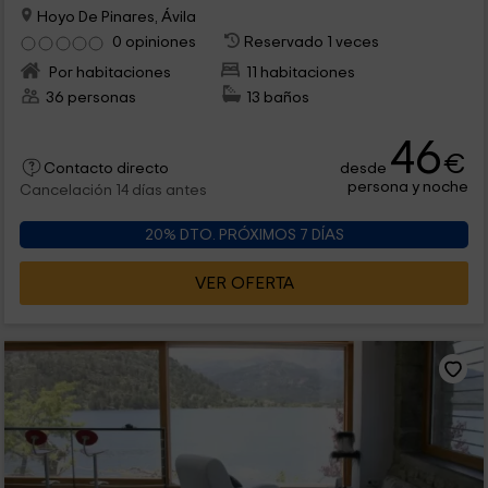
Hoyo De Pinares, Ávila
0 opiniones
Reservado 1 veces
Por habitaciones
11 habitaciones
36 personas
13 baños
46
€
desde
Contacto directo
persona y noche
Cancelación 14 días antes
20% DTO. PRÓXIMOS 7 DÍAS
VER OFERTA