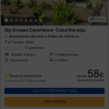
25 Fotos
Sky Dreams Experience- Casa Naranja
Alojamiento ubicado a 5.5km de Cebreros
El Tiemblo, Ávila
0 opiniones
Alquiler íntegro
3 habitaciones
8 personas
2 baños
58
€
Reserva inmediata
desde
persona y noche
Cancelación 14 días antes
20% DTO. PRÓXIMOS 7 DÍAS
VER OFERTA