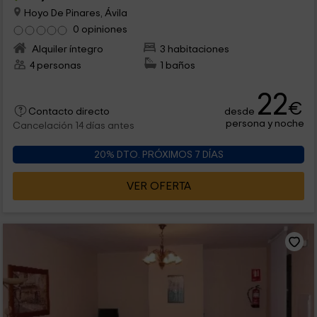
Hoyo De Pinares, Ávila
0 opiniones
Alquiler íntegro
3 habitaciones
4 personas
1 baños
22
€
desde
Contacto directo
persona y noche
Cancelación 14 días antes
20% DTO. PRÓXIMOS 7 DÍAS
VER OFERTA