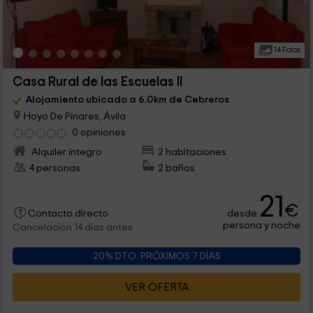
14 Fotos
Casa Rural de las Escuelas II
Alojamiento ubicado a 6.0km de Cebreros
Hoyo De Pinares, Ávila
0 opiniones
Alquiler íntegro
2 habitaciones
4 personas
2 baños
21
€
desde
Contacto directo
persona y noche
Cancelación 14 días antes
20% DTO. PRÓXIMOS 7 DÍAS
VER OFERTA