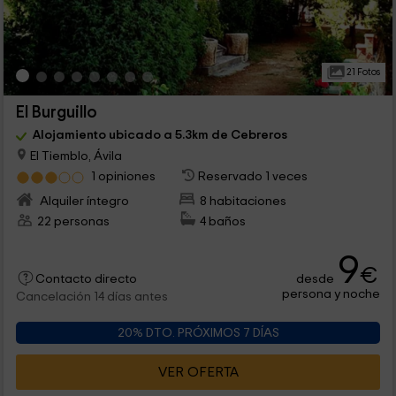
21 Fotos
El Burguillo
Alojamiento ubicado a 5.3km de Cebreros
El Tiemblo, Ávila
1 opiniones
Reservado 1 veces
Alquiler íntegro
8 habitaciones
22 personas
4 baños
9
€
desde
Contacto directo
persona y noche
Cancelación 14 días antes
20% DTO. PRÓXIMOS 7 DÍAS
VER OFERTA