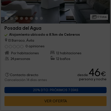
17 Fotos
Posada del Agua
Alojamiento ubicado a 8.1km de Cebreros
El Barraco, Ávila
0 opiniones
Por habitaciones
12 habitaciones
24 personas
12 baños
46
€
desde
Contacto directo
persona y noche
Cancelación 14 días antes
20% DTO. PRÓXIMOS 7 DÍAS
VER OFERTA