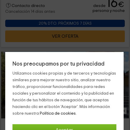
16
€
desde
Contacto directo
persona y noche
Cancelación 14 días antes
20% DTO. PRÓXIMOS 7 DÍAS
VER OFERTA
Nos preocupamos por tu privacidad
Utilizamos cookies propias y de terceros y tecnologías
similares para mejorar nuestro sitio, analizar nuestro
tráfico, proporcionar funcionalidades para redes
sociales y personalizar el contenido y la publicidad en
función de tus hábitos de navegación, que aceptas
haciendo clic en el botón 'Aceptar'. Más información
53 Fotos
sobre nuestra
Política de cookies.
Casa rural El Arca de Noé