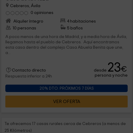
Cebreros, Ávila
0 opiniones
Alquiler íntegro
4 habitaciones
10 personas
5 baños
A poco menos de una hora de Madrid, y a media hora de Ávila,
llegamos hasta el pueblo de Cebreros. Aquí encontramos
esta casa dentro del complejo Casa Abuela Benita que une,
a...
23
€
desde
Contacto directo
persona y noche
Respuesta inferior a 24h
20% DTO. PRÓXIMOS 7 DÍAS
VER OFERTA
Te ofrecemos 17 casas rurales cerca de Cebreros (a menos de
25 Kilómetros)