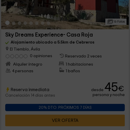
16 Fotos
Sky Dreams Experience- Casa Roja
Alojamiento ubicado a 5.5km de Cebreros
El Tiemblo, Ávila
0 opiniones
Reservado 2 veces
Alquiler íntegro
1 habitaciones
4 personas
1 baños
45
€
Reserva inmediata
desde
persona y noche
Cancelación 14 días antes
20% DTO. PRÓXIMOS 7 DÍAS
VER OFERTA