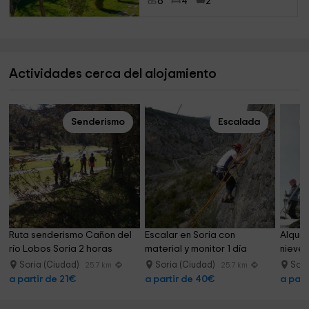
8
4
2
Actividades cerca del alojamiento
Senderismo
Escalada
Ruta senderismo Cañon del 
Escalar en Soria con 
Alquil
río Lobos Soria 2 horas
material y monitor 1 día
nieve 
Soria (Ciudad)
Soria (Ciudad)
Sori
25.7 km
25.7 km
a partir de 21€
a partir de 40€
a part