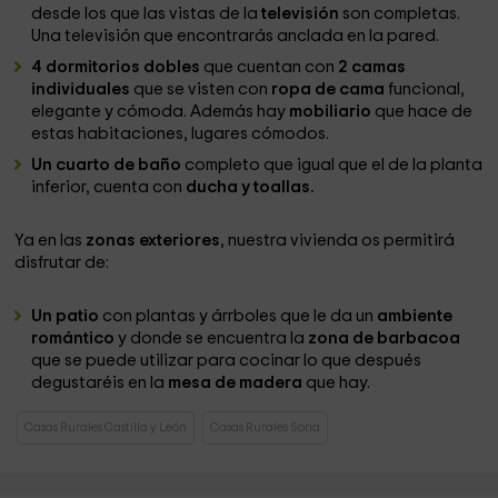
desde los que las vistas de la
televisión
son completas.
Una televisión que encontrarás anclada en la pared.
4 dormitorios dobles
que cuentan con
2 camas
individuales
que se visten con
ropa de cama
funcional,
elegante y cómoda. Además hay
mobiliario
que hace de
estas habitaciones, lugares cómodos.
Un cuarto de baño
completo que igual que el de la planta
inferior, cuenta con
ducha y toallas.
Ya en las
zonas exteriores
, nuestra vivienda os permitirá
disfrutar de:
Un patio
con plantas y árrboles que le da un
ambiente
romántico
y donde se encuentra la
zona de barbacoa
que se puede utilizar para cocinar lo que después
degustaréis en la
mesa de madera
que hay.
Casas Rurales Castilla y León
Casas Rurales Soria