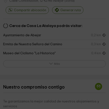
Calle Constitución, 12
42146
Abejar
(
Soria
)
Compartir ubicación
Generar ruta
Cerca de Casa La Atalaya podrás visitar:
Ayuntamiento de Abejar
0,2 km
Ermita de Nuestra Señora del Camino
0,3 km
Museo del Ciclismo "La Historica"
0,4 km
Mirador de Los Muros
1,5 km
Más
Antigua Estación de Abejar
1,6 km
Playa Pita
5,2 km
Nuestro compromiso contigo
Ayuntamiento De Cabrejas Del Pinar
5,3 km
Ermita de San Andrés
5,6 km
Te garantizamos la mejor calidad de nuestros alojamientos y
servicios
Ermita de Santa Ana
5,7 km