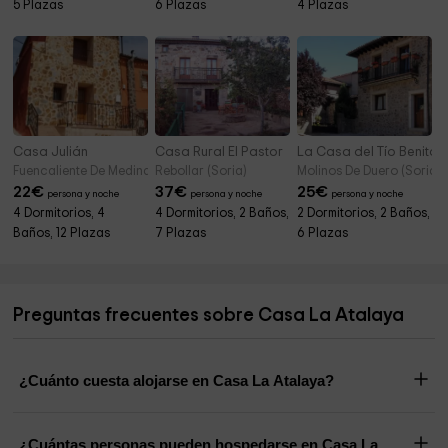
5 Plazas
6 Plazas
4 Plazas
Casa Julián
Casa Rural El Pastor
La Casa del Tío Benito 
Fuencaliente De Medinaceli (Soria)
Rebollar (Soria)
Molinos De Duero (Soria)
22
€
37
€
25
€
persona y noche
persona y noche
persona y noche
4 Dormitorios, 4
4 Dormitorios, 2 Baños,
2 Dormitorios, 2 Baños,
Baños, 12 Plazas
7 Plazas
6 Plazas
Preguntas frecuentes sobre Casa La Atalaya
¿Cuánto cuesta alojarse en Casa La Atalaya?
¿Cuántas personas pueden hospedarse en Casa La