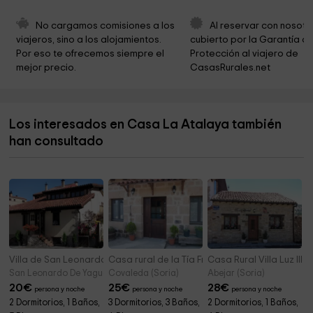
Parroquia de San Millán
5,7 km
No cargamos comisiones a los 
Al reservar con nosotr
viajeros, sino a los alojamientos. 
cubierto por la Garantía de
Ermita de Nuestra Señora de la Soledad
5,7 km
Por eso te ofrecemos siempre el 
Protección al viajero de 
mejor precio.
CasasRurales.net
Ayuntamiento de Cabrejas del Pinar
5,9 km
Manantial de Fuentetoba
5,9 km
Los interesados en Casa La Atalaya también
Ermita de San Roque
6,1 km
han consultado
Antigua Estación de Cabrejas del Pinar
7,6 km
Villa de San Leonardo
Casa rural de la Tía Fresquera
Casa Rural Villa Luz III
San Leonardo De Yague (Soria)
Covaleda (Soria)
Abejar (Soria)
20
€
25
€
28
€
persona y noche
persona y noche
persona y noche
2 Dormitorios, 1 Baños,
3 Dormitorios, 3 Baños,
2 Dormitorios, 1 Baños,