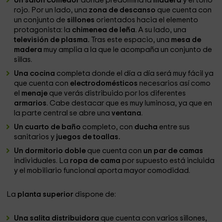
Un salón comedor
donde predomina la
madera
y el tono
rojo. Por un lado, una
zona de descanso
que cuenta con
un conjunto de
sillones
orientados hacia el elemento
protagonista: la
chimenea de leña
. A su lado, una
televisión de plasma.
Tras este espacio, una
mesa de
madera
muy amplia a la que le acompaña un conjunto de
sillas.
Una cocina
completa donde el día a día será muy fácil ya
que cuenta con
electrodomésticos
necesarios así como
el
menaje
que verás distribuido por los diferentes
armarios
. Cabe destacar que es muy luminosa, ya que en
la parte central se abre una
ventana
.
Un cuarto de baño
completo, con
ducha
entre sus
sanitarios y
juegos de toallas.
Un dormitorio doble
que cuenta con
un par de camas
individuales. La
ropa de cama
por supuesto está incluida
y el mobiliario funcional aporta mayor comodidad.
La
planta superior
dispone de:
Una salita distribuidora
que cuenta con varios sillones,