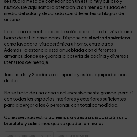
se sitúa la mesa de comedor con un estilo muy curioso y
rústico. De aquí llama la atención la
chimenea
situada en
medio del salón
y decorada con diferentes artilugios de
antaño.
La cocina conecta con este salón comedor a través de una
barra de estilo americano. Dispone de
electrodomésticos
como lavadora, vitrocerámica u horno, entre otros.
Además, la estancia está amueblada con diferentes
armarios donde se guarda la batería de cocina y diversos
utensilios del menaje.
También hay
2 baños
a compartir y están equipados con
ducha.
No se trata de una casa rural excesivamente grande, pero sí
con todos los espacios interiores y exteriores suficientes
para albergar a las 6 personas con total comodidad.
Como servicio extra
ponemos a vuestra disposición una
bicicleta
y admitimos que se queden
animales
.
Casas Rurales Castilla y León
Casas Rurales Soria