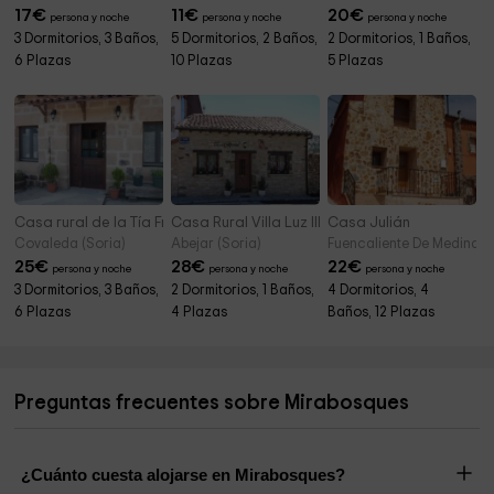
17
€
11
€
20
€
persona y noche
persona y noche
persona y noche
3 Dormitorios, 3 Baños,
5 Dormitorios, 2 Baños,
2 Dormitorios, 1 Baños,
6 Plazas
10 Plazas
5 Plazas
Casa rural de la Tía Fresquera
Casa Rural Villa Luz III
Casa Julián
Covaleda (Soria)
Abejar (Soria)
Fuencaliente De Medinacel
25
€
28
€
22
€
persona y noche
persona y noche
persona y noche
3 Dormitorios, 3 Baños,
2 Dormitorios, 1 Baños,
4 Dormitorios, 4
6 Plazas
4 Plazas
Baños, 12 Plazas
Preguntas frecuentes sobre Mirabosques
¿Cuánto cuesta alojarse en Mirabosques?