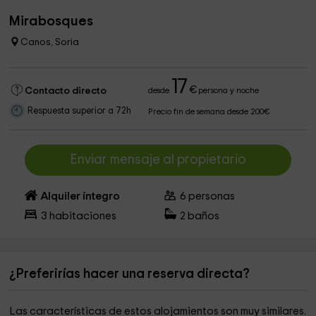
Mirabosques
Canos, Soria
17
€
Contacto directo
desde
persona y noche
Respuesta superior a 72h
Precio fin de semana desde 200€
Enviar mensaje al propietario
Alquiler íntegro
6
personas
3
habitaciones
2
baños
¿Preferirías hacer una reserva directa?
Las características de estos alojamientos son muy similares.