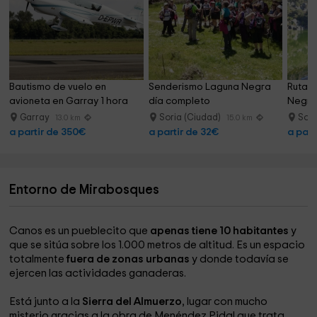
Bautismo de vuelo en 
Senderismo Laguna Negra 
Ruta g
avioneta en Garray 1 hora
día completo
Negra 
Garray
Soria (Ciudad)
Sori
13.0 km
15.0 km
a partir de 350€
a partir de 32€
a part
Entorno de Mirabosques
Canos es un pueblecito que
apenas tiene 10 habitantes
y
que se sitúa sobre los 1.000 metros de altitud. Es un espacio
totalmente
fuera de zonas urbanas
y donde todavía se
ejercen las actividades ganaderas.
Está
junto a la
Sierra del Almuerzo
, lugar con mucho
misterio gracias a la obra de Menéndez Pidal que trata