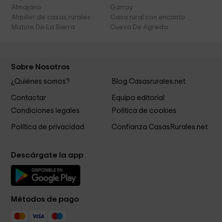
Almajano
Garray
Alquiler de casas rurales
Casa rural con encanto
Matute De La Sierra
Cueva De Agreda
Sobre Nosotros
¿Quiénes somos?
Blog Casasrurales.net
Contactar
Equipo editorial
Condiciones legales
Política de cookies
Política de privacidad
Confianza CasasRurales.net
Descárgate la app
Métodos de pago