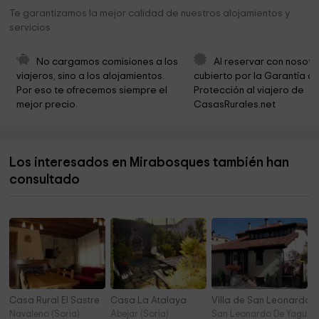
Ayuntamiento de Arancón
4,4 km
Te garantizamos la mejor calidad de nuestros alojamientos y
servicios
Ermita de Nuestra Señora de la Soledad
4,5 km
Iglesia de la Asunción
4,5 km
No cargamos comisiones a los 
Al reservar con nosotr
viajeros, sino a los alojamientos. 
cubierto por la Garantía de
Ayuntamiento De Renieblas
4,7 km
Por eso te ofrecemos siempre el 
Protección al viajero de 
mejor precio.
CasasRurales.net
Iglesia de Nuestra Señora de la Cruz
4,8 km
Iglesia Virgen del Almuerzo
4,9 km
Los interesados en Mirabosques también han
Ayuntamiento de los Villares de Soria
5,1 km
consultado
Ayuntamiento De Castilfrio De La Sierra
5,1 km
Casa Rural El Sastre
Casa La Atalaya
Villa de San Leonardo
Navaleno (Soria)
Abejar (Soria)
San Leonardo De Yague (