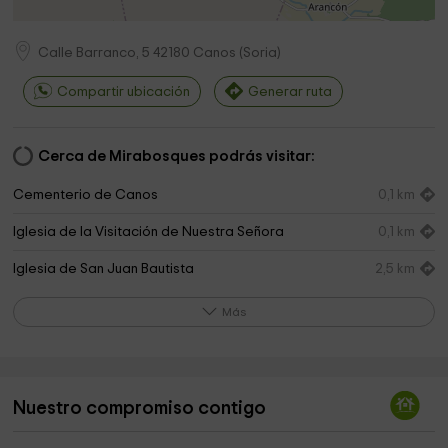
Calle Barranco, 5
42180
Canos
(
Soria
)
Compartir ubicación
Generar ruta
Cerca de Mirabosques podrás visitar:
Cementerio de Canos
0,1 km
Iglesia de la Visitación de Nuestra Señora
0,1 km
Iglesia de San Juan Bautista
2,5 km
Cementerio de Aldehuela de Periáñez
2,5 km
Más
Ayuntamiento De Aldehuela De Periáñez
2,5 km
Ermita de San Bartolomé
4,1 km
Nuestro compromiso contigo
Cementerio de Renieblas
4,1 km