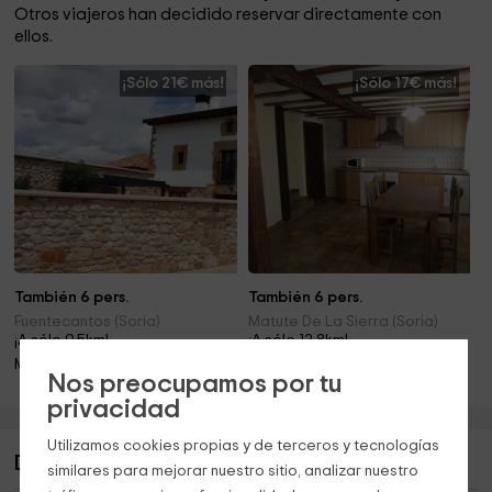
Otros viajeros han decidido reservar directamente con
ellos.
¡Sólo 21€ más!
¡Sólo 17€ más!
También 6 pers.
También 6 pers.
Fuentecantos (Soria)
Matute De La Sierra (Soria)
¡A sólo 9.5km!
¡A sólo 12.8km!
Mascotas · Chimenea
Barbacoa · Chimenea
Nos preocupamos por tu
privacidad
Utilizamos cookies propias y de terceros y tecnologías
Descripción de Mirabosques
similares para mejorar nuestro sitio, analizar nuestro