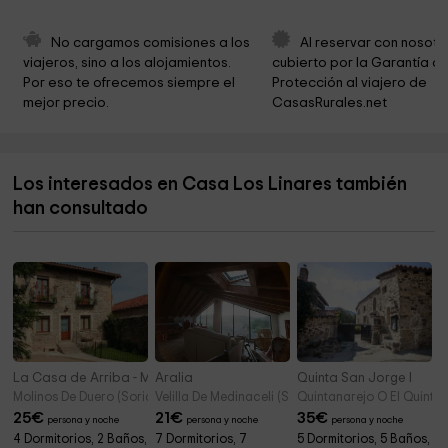
Iglesia Virgen del Almuerzo
5,3 km
No cargamos comisiones a los 
Al reservar con nosotr
viajeros, sino a los alojamientos. 
cubierto por la Garantía de
Iglesia de San Juan Bautista
5,5 km
Por eso te ofrecemos siempre el 
Protección al viajero de 
mejor precio.
CasasRurales.net
Cementerio de Aldehuela de Periáñez
5,5 km
Ayuntamiento De Aldehuela De Periáñez
5,5 km
Los interesados en Casa Los Linares también
Ayuntamiento de Ausejo de la Sierra
5,7 km
han consultado
Iglesia Parroquial Nuestra Señora de la Asunción
5,9 km
La Casa de Arriba - Molinos de Duero
Aralia
Quinta San Jorge I
Molinos De Duero (Soria)
Velilla De Medinaceli (Soria)
Quintanarejo O El Quintan
25
€
21
€
35
€
persona y noche
persona y noche
persona y noche
4 Dormitorios, 2 Baños,
7 Dormitorios, 7
5 Dormitorios, 5 Baños,