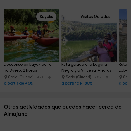
Kayaks
Visitas Guiadas
Descenso en kayak por el 
Ruta guiada a la Laguna 
Ruta g
río Duero, 2 horas
Negra y a Vinuesa, 4 horas
Lobos
Soria (Ciudad)
Soria (Ciudad)
Sori
14.7 km
14.3 km
a partir de 45€
a partir de 180€
a part
Otras actividades que puedes hacer cerca de
Almajano