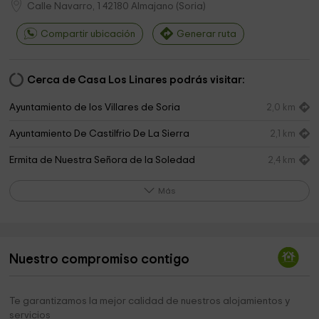
Calle Navarro, 1
42180
Almajano
(
Soria
)
Compartir ubicación
Generar ruta
Cerca de Casa Los Linares podrás visitar:
Ayuntamiento de los Villares de Soria
2,0 km
Ayuntamiento De Castilfrio De La Sierra
2,1 km
Ermita de Nuestra Señora de la Soledad
2,4 km
Iglesia de la Visitación de Nuestra Señora
3,0 km
Más
Cementerio de Canos
3,0 km
Cementerio de Renieblas
4,0 km
Nuestro compromiso contigo
Ayuntamiento De Renieblas
4,2 km
Iglesia de Nuestra Señora de la Cruz
4,3 km
Te garantizamos la mejor calidad de nuestros alojamientos y
servicios
Iglesia de Ntra Sra de la Asunción
4,8 km