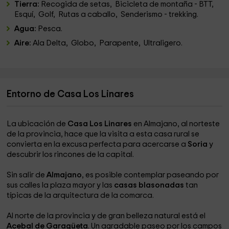
Tierra:
Recogida de setas, Bicicleta de montaña - BTT,
Esquí, Golf, Rutas a caballo, Senderismo - trekking.
Agua:
Pesca.
Aire:
Ala Delta, Globo, Parapente, Ultraligero.
Entorno de Casa Los Linares
La ubicación de
Casa Los Linares
en Almajano, al norteste
de la provincia, hace que la visita a esta casa rural se
convierta en la excusa perfecta para acercarse a
Soria
y
descubrir los rincones de la capital.
Sin salir de
Almajano
, es posible contemplar paseando por
sus calles la plaza mayor y las
casas blasonadas
tan
típicas de la arquitectura de la comarca.
Al norte de la provincia y de gran belleza natural está el
Acebal de Garagüeta
. Un agradable paseo por los campos