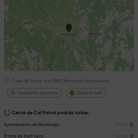
Calle de Sorba, s/n
08612
Montmajor
(
Barcelona
)
Compartir ubicación
Generar ruta
Cerca de Cal Pairot podrás visitar:
Ayuntamiento de Montmajor
0,2 km
Ermita de Sant Serni
0,7 km