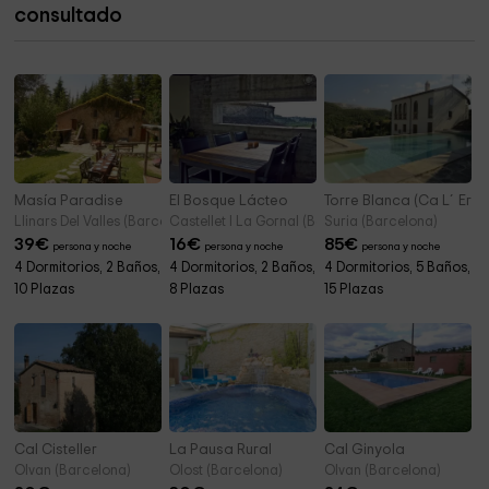
consultado
Ermita de Sant Sadurní
5,0 km
Masía Paradise
El Bosque Lácteo
Torre Blanca (Ca L´Ermi
Llinars Del Valles (Barcelona)
Castellet I La Gornal (Barcelona)
Suria (Barcelona)
39
€
16
€
85
€
persona y noche
persona y noche
persona y noche
4 Dormitorios, 2 Baños,
4 Dormitorios, 2 Baños,
4 Dormitorios, 5 Baños,
10 Plazas
8 Plazas
15 Plazas
Cal Cisteller
La Pausa Rural
Cal Ginyola
Olvan (Barcelona)
Olost (Barcelona)
Olvan (Barcelona)