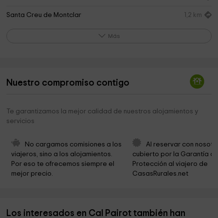
Santa Creu de Montclar
1,2 km
Ermita de Sant Martí
2,2 km
Más
Ayuntamiento de Montclar
2,4 km
Ayuntamiento de Montclar
2,4 km
Nuestro compromiso contigo
Ayuntamiento de Montclar
2,4 km
Ermita de la Mare de Déu del Bosc
2,5 km
Te garantizamos la mejor calidad de nuestros alojamientos y
servicios
Ermita de Mare D Déu dels Torrents
2,7 km
La Font Del Molí
4,3 km
No cargamos comisiones a los 
Al reservar con nosotr
viajeros, sino a los alojamientos. 
cubierto por la Garantía de
Ayuntamiento de Casserres
4,5 km
Por eso te ofrecemos siempre el 
Protección al viajero de 
mejor precio.
CasasRurales.net
Cementerio
4,8 km
Ermita de Sant Cosme I Sant Damià
4,9 km
Los interesados en Cal Pairot también han
Ermita de Sant Pere
4,9 km