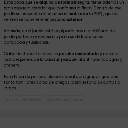
Esta casa que
se alquila de forma íntegra
, tiene además un
gran espacio exterior que conforma la finca. Dentro de ese
jardín se encuentra la
piscina climatizada
(a 28º) , que en
verano se convierte en
piscina exterior
.
Además, en el jardín está equipado con el mobiliario de
jardín perfecto y necesario para su didfrute como
barbacoa y tumbonas.
Cabe destacar también un
porche amueblado
y para los
más pequeños de la casa un p
arque infantil
con tobogán y
arenero.
Esta finca de primera clase es ideal para grupos grandes
tanto familiares como de amigos, para estancias cortas o
largas.
Casas Rurales Cataluña
Casas Rurales Barcelona