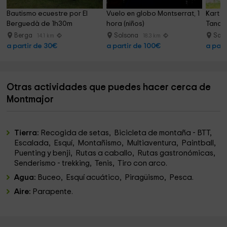
Bautismo ecuestre por El 
Vuelo en globo Montserrat, 1 
Kart B
Berguedà de 1h30m
hora (niños)
Tanda 
Berga
Solsona
Sall
14.1 km
18.3 km
a partir de 30€
a partir de 100€
a part
Otras actividades que puedes hacer cerca de
Montmajor
Tierra:
Recogida de setas, Bicicleta de montaña - BTT,
Escalada, Esquí, Montañismo, Multiaventura, Paintball,
Puenting y benji, Rutas a caballo, Rutas gastronómicas,
Senderismo - trekking, Tenis, Tiro con arco.
Agua:
Buceo, Esquí acuático, Piragüismo, Pesca.
Aire:
Parapente.