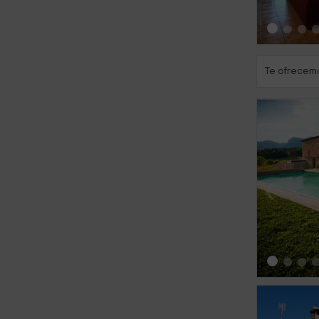
Te ofrecemo
‹