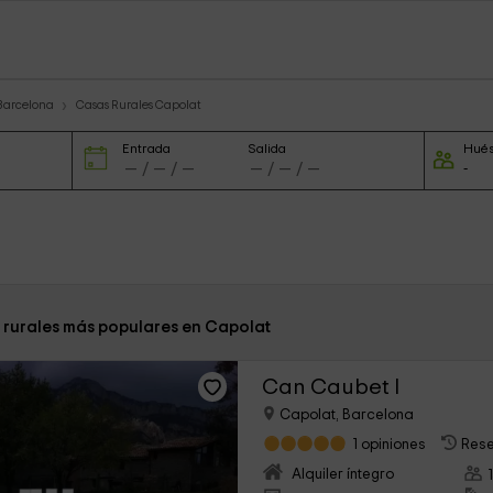
 Barcelona
Casas Rurales Capolat
Entrada
Salida
Hué
s rurales más populares en Capolat
Can Caubet I
Capolat, Barcelona
1 opiniones
Rese
Alquiler íntegro