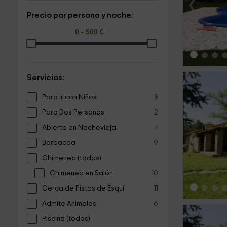
‹
Precio por persona y noche:
Servicios:
Para ir con Niños
8
Para Dos Personas
2
Abierto en Nochevieja
7
‹
Barbacoa
9
Chimenea (todos)
Chimenea en Salón
10
Cerca de Pistas de Esquí
11
Admite Animales
6
Piscina (todos)