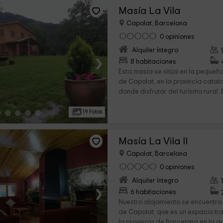
Masía La Vila
Capolat, Barcelona
0 opiniones
Alquiler íntegro
›
8 habitaciones
Esta masía se sitúa en la pequeña
de Capolat, en la provincia cata
donde disfrutar del turismo rural.
19 Fotos
Masía La Vila II
Capolat, Barcelona
0 opiniones
Alquiler íntegro
›
6 habitaciones
Nuestro alojamiento se encuentra
de Capolat, que es un espacio tr
la provincia de Barcelona en la q