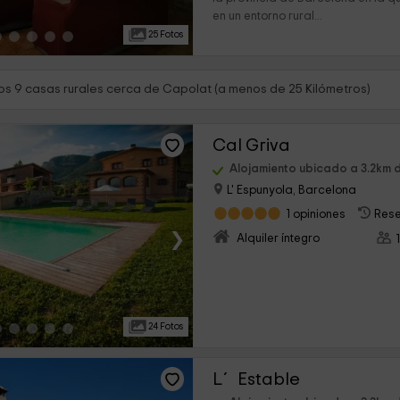
en un entorno rural...
25 Fotos
s 9 casas rurales cerca de Capolat (a menos de 25 Kilómetros)
Cal Griva
Alojamiento ubicado a 3.2km 
L' Espunyola, Barcelona
1 opiniones
Rese
›
Alquiler íntegro
24 Fotos
L´ Estable