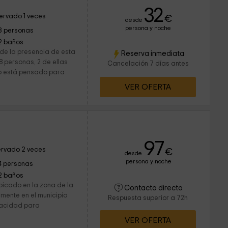
32
ervado 1 veces
€
desde
persona y noche
8 personas
2 baños
 de la presencia de esta
Reserva inmediata
 personas, 2 de ellas
Cancelación 7 días antes
to está pensado para
VER OFERTA
97
rvado 2 veces
€
desde
persona y noche
4 personas
2 baños
 ubicado en la zona de la
Contacto directo
ente en el municipio
Respuesta superior a 72h
pacidad para
VER OFERTA