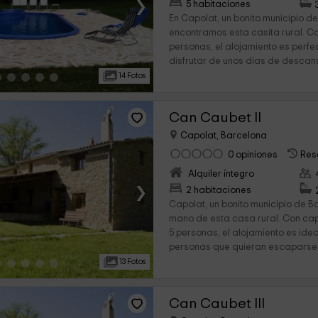
›
5 habitaciones
En Capolat, un bonito municipio d
encontramos esta casita rural. 
personas, el alojamiento es perfe
disfrutar de unos días de descans
14 Fotos
Can Caubet II
Capolat, Barcelona
0 opiniones
Res
Alquiler íntegro
›
2 habitaciones
Capolat, un bonito municipio de Ba
mano de esta casa rural. Con c
5 personas, el alojamiento es ide
personas que quieran escaparse 
13 Fotos
Can Caubet III