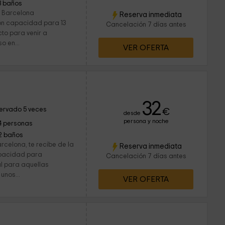
3 baños
e Barcelona
Reserva inmediata
Con capacidad para 13
Cancelación 7 días antes
cto para venir a
o en...
VER OFERTA
32
ervado 5 veces
€
desde
persona y noche
4 personas
2 baños
rcelona, te recibe de la
Reserva inmediata
apacidad para
Cancelación 7 días antes
al para aquellas
unos...
VER OFERTA