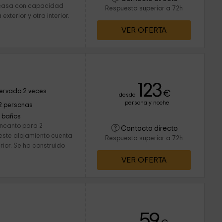
 casa con capacidad
Respuesta superior a 72h
exterior y otra interior.
VER OFERTA
123
ervado 2 veces
€
desde
persona y noche
2 personas
1 baños
encanto para 2
Contacto directo
ste alojamiento cuenta
Respuesta superior a 72h
erior. Se ha construido
VER OFERTA
59