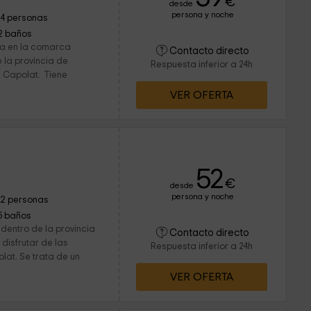
€
desde
persona y noche
14 personas
2 baños
tra en la comarca
Contacto directo
 la provincia de
Respuesta inferior a 24h
e Capolat. Tiene
VER OFERTA
52
€
desde
persona y noche
12 personas
5 baños
dentro de la provincia
Contacto directo
disfrutar de las
Respuesta inferior a 24h
lat. Se trata de un
VER OFERTA