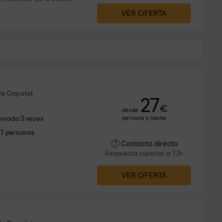
VER OFERTA
de Capolat
27
€
desde
persona y noche
rvado 3 veces
17 personas
Contacto directo
Respuesta superior a 72h
VER OFERTA