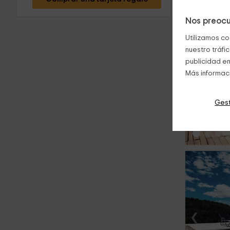
Nos preocu
Utilizamos co
nuestro tráfi
publicidad en
Más informac
‹
Gest
‹