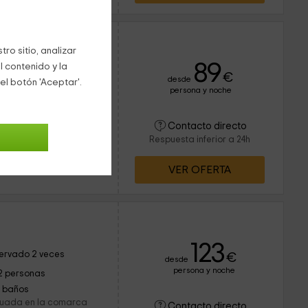
ro sitio, analizar
89
l contenido y la
rvado 1 veces
€
desde
el botón 'Aceptar'.
persona y noche
8 personas
4 baños
rga, en la comarca de
Contacto directo
ional casa de piedra
Respuesta inferior a 24h
Tiene piscinas exterior e
VER OFERTA
123
ervado 2 veces
€
desde
persona y noche
2 personas
1 baños
ituada en la comarca
Contacto directo