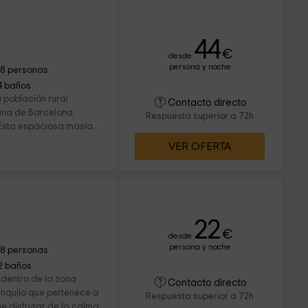
44
€
desde
persona y noche
18 personas
4 baños
 población rural
Contacto directo
lana de Barcelona,
Respuesta superior a 72h
 Esta espaciosa masía...
VER OFERTA
22
€
desde
persona y noche
18 personas
2 baños
 dentro de la zona
Contacto directo
anquilo que pertenece a
Respuesta superior a 72h
ue disfrutar de la calma