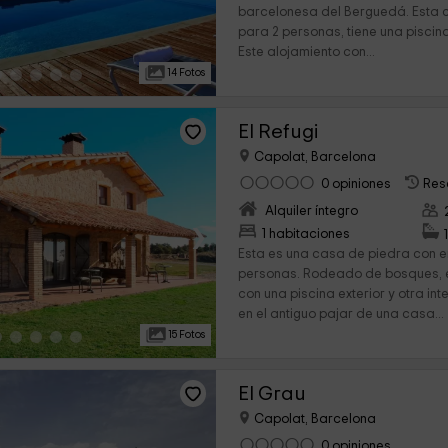
barcelonesa del Berguedá. Esta
para 2 personas, tiene una piscina 
Este alojamiento con...
14 Fotos
El Refugi
Capolat, Barcelona
0 opiniones
Res
Alquiler íntegro
›
1 habitaciones
Esta es una casa de piedra con 
personas. Rodeado de bosques, e
con una piscina exterior y otra int
en el antiguo pajar de una casa...
15 Fotos
El Grau
Capolat, Barcelona
0 opiniones