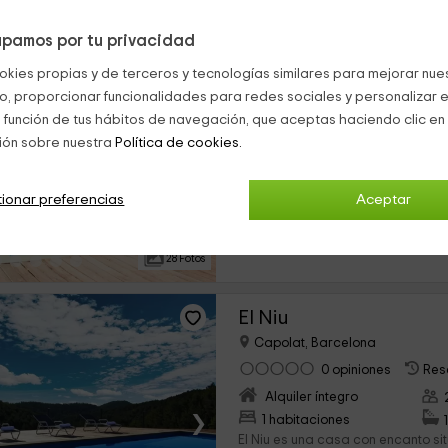
pamos por tu privacidad
Balconada
okies propias y de terceros y tecnologías similares para mejorar nuest
Capolat, Barcelona
co, proporcionar funcionalidades para redes sociales y personalizar e
1 opiniones
Rese
 función de tus hábitos de navegación, que aceptas haciendo clic en 
Alquiler íntegro
ión sobre nuestra
Política de cookies.
›
4 habitaciones
Sobre el municipio catalán de Be
ionar preferencias
Aceptar
Berguedà, se asienta esta tradic
destinada al alquiler vacacional. 
interior...
28 Fotos
El Niu
Capolat, Barcelona
0 opiniones
Res
Alquiler íntegro
›
1 habitaciones
El Niu es una casa con encanto s