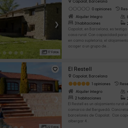
Capolat, Barcelona
0 opiniones
Res
Alquiler íntegro
›
3 habitaciones
Capolat, en Barcelona, es testigo
casa rural. Con capacidad para 8
en cama supletoria, el alojamien
acoger a un grupo de...
17 Fotos
El Restell
Capolat, Barcelona
1 opiniones
Rese
Alquiler íntegro
›
2 habitaciones
El Restell es un alojamiento rural
comarca del Berguedá. Concretam
barcelonés de Capolat. Con ca
albergar 4...
22 Fotos