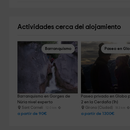
Actividades cerca del alojamiento
Barranquismo
Paseo en Gl
Barranquismo en Gorges de 
Paseo privado en Globo 
Núria nivel experto
2 en la Cerdaña (1h)
Sant Corneli
Girona (Ciudad)
12.0 km
18.3 km
a partir de 90€
a partir de 1300€