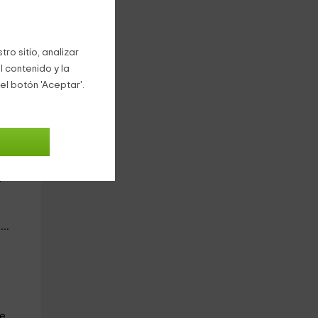
ro sitio, analizar
l contenido y la
el botón 'Aceptar'.
,
a
..
de