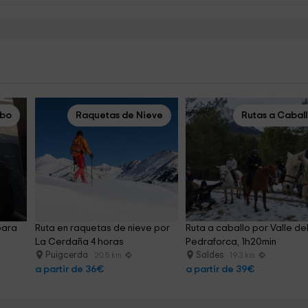
obo
Raquetas de Nieve
Rutas a Cabal
para 
Ruta en raquetas de nieve por 
Ruta a caballo por Valle del
La Cerdaña 4 horas
Pedraforca, 1h20min
Puigcerda
Saldes
20.5 km
19.3 km
a partir de 36€
a partir de 39€