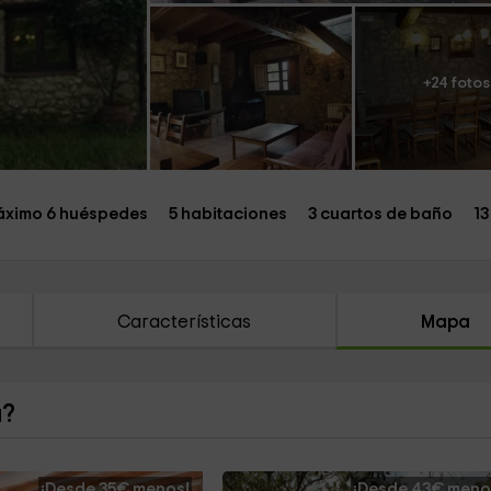
+24 fotos
ximo 6 huéspedes
5 habitaciones
3 cuartos de baño
1
Características
Mapa
a?
¡Desde 35€ menos!
¡Desde 43€ meno