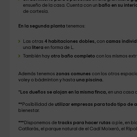
ensueño de la casa. Cuenta con un
baño en su interio
de cortesía.
En la segunda planta
tenemos:
Las otras
4 habitaciones dobles,
con
camas indivi
una
litera
en forma de L.
También hay
otro baño completo
con los mismos extr
Además tenemos
zonas comunes
con los otros espaci
voley o bádminton y hasta
una piscina.
*
Los dueños se alojan en la misma finca,
en una casa 
**
Posibilidad de
utilizar empresas para todo tipo de 
bienestar.
***
Disponemos de
tracks para hacer rutas
a pie, en b
Catllaràs, el parque natural de el Cadí Moixeró, el Ripo