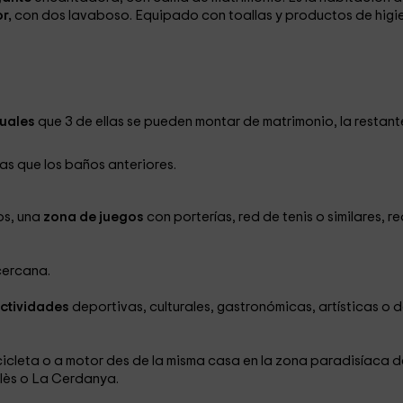
r,
con dos lavaboso. Equipado con
toallas y productos de higi
duales
que 3 de ellas se pueden montar de matrimonio, la restant
as que los baños anteriores.
os, una
zona de juegos
con porterías, red de tenis o similares, r
cercana.
actividades
deportivas, culturales, gastronómicas, artísticas o 
icicleta o a motor des de la misma casa en la zona paradisíaca d
llès o La Cerdanya.