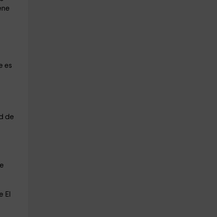
ene
e es
ed de
de
e El