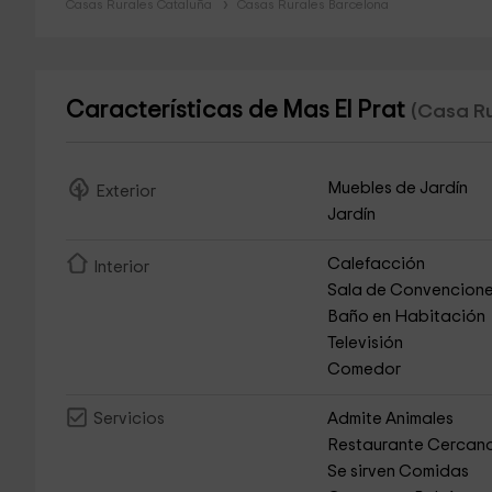
Casas Rurales Cataluña
Casas Rurales Barcelona
Características de Mas El Prat
(Casa Ru
Muebles de Jardín
Exterior
Jardín
Calefacción
Interior
Sala de Convencion
Baño en Habitación
Televisión
Comedor
Admite Animales
Servicios
Restaurante Cercan
Se sirven Comidas