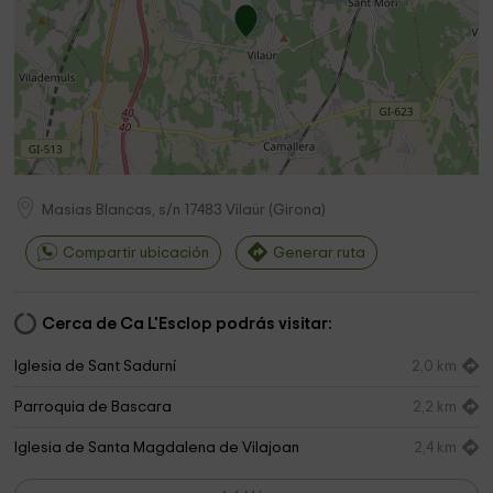
Masias Blancas, s/n
17483
Vilaür
(
Girona
)
Compartir ubicación
Generar ruta
Cerca de Ca L'Esclop podrás visitar:
Iglesia de Sant Sadurní
2,0 km
Parroquia de Bascara
2,2 km
Iglesia de Santa Magdalena de Vilajoan
2,4 km
Iglesia de Santa Eugenia
2,9 km