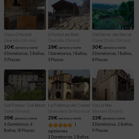
Casa L'Hostal
L'Hostal de Baix
Cal Ferrer del Serrat
Queralbs (Girona)
Queralbs (Girona)
Canet D'adri (Girona)
20
€
28
€
30
€
persona y noche
persona y noche
persona y noche
3 Dormitorios, 2 Baños,
1 Dormitorios, 1 Baños,
3 Dormitorios, 1 Baños,
11 Plazas
3 Plazas
8 Plazas
Cal Pastor- Cal Mestre
La Pallissa del Castell
Ca La Mei
Toses (Girona)
Granollers De Rocacorba (Girona)
Vilanant (Girona)
35
€
25
€
22
€
persona y noche
persona y noche
persona y noche
6 Dormitorios, 6
3 Dormitorios, 2 Baños,
1
Baños, 15 Plazas
9 Plazas
opiniones
2 Dormitorios, 2 Baños,