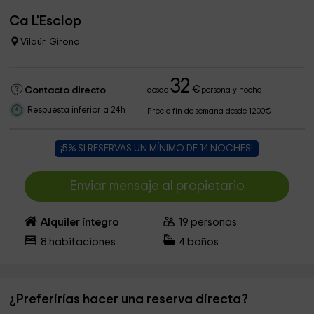
Ca L'Esclop
Vilaür, Girona
32
€
Contacto directo
desde
persona y noche
Respuesta inferior a 24h
Precio fin de semana desde 1200€
¡5% SI RESERVAS UN MÍNIMO DE 14 NOCHES!
Enviar mensaje al propietario
Alquiler íntegro
19
personas
8
habitaciones
4
baños
¿Preferirías hacer una reserva directa?