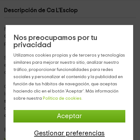
Descripción de Ca L'Esclop
Nuestra vivienda se encuentra dentro de la provincia de
Nos preocupamos por tu
Girona
, concretamente en la preciosa y tradicional
privacidad
población de
Vilaür
.
Utilizamos cookies propias y de terceros y tecnologías
Se trata de una casa
típicamente catalana
en la que los
similares para mejorar nuestro sitio, analizar nuestro
espacios exteriores garantizan todo el ocio y la diversión
tráfico, proporcionar funcionalidades para redes
de nuestros huéspedes, pudiendo disfrutarlos en grupo.
sociales y personalizar el contenido y la publicidad en
función de tus hábitos de navegación, que aceptas
Cuenta con una
capacidad máxima de 16 personas
en su
haciendo clic en el botón 'Aceptar'. Más información
interior, dividiendo las zonas en una
planta baja y 2
sobre nuestra
Política de cookies.
superiores,
todas ellas ocupadas por muebles que le
aportan gran funcionalidad y
detalles decorativos muy
Aceptar
agradables.
En la
planta baja
hay:
Gestionar preferencias
Una sala de estar
que puede funcionar como dormitorio,