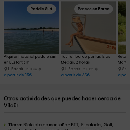
Paddle Surf
Paseos en Barco
Alquiler material paddle surf 
Tour en barco por las Islas 
Ruta a
en L'Estartit 1h
Medas, 2 horas
Martís
L' Estartit
L' Estartit
Seri
23.3 km
23.1 km
a partir de 15€
a partir de 35€
a part
Otras actividades que puedes hacer cerca de
Vilaür
Tierra:
Bicicleta de montaña - BTT, Escalada, Golf,