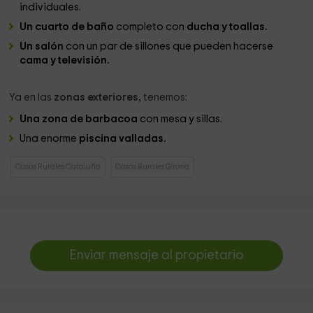
individuales.
Un cuarto de baño
completo con
ducha y toallas.
Un salón
con un par de sillones que pueden hacerse
cama y televisión.
Ya en las
zonas exteriores,
tenemos:
Una zona de barbacoa
con mesa y sillas.
Una enorme
piscina valladas.
Casas Rurales Cataluña
Casas Rurales Girona
Enviar mensaje al propietario