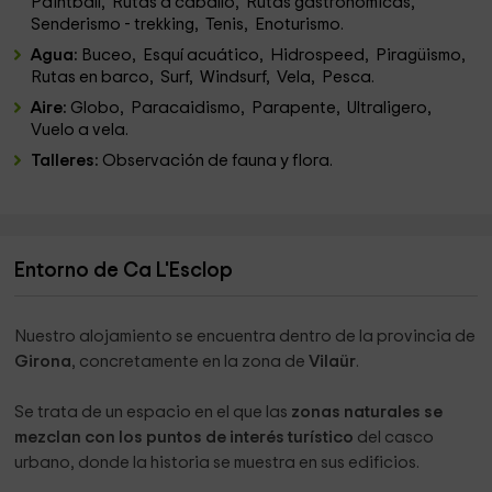
Paintball, Rutas a caballo, Rutas gastronómicas,
Senderismo - trekking, Tenis, Enoturismo.
Agua:
Buceo, Esquí acuático, Hidrospeed, Piragüismo,
Rutas en barco, Surf, Windsurf, Vela, Pesca.
Aire:
Globo, Paracaidismo, Parapente, Ultraligero,
Vuelo a vela.
Talleres:
Observación de fauna y flora.
Entorno de Ca L'Esclop
Nuestro alojamiento se encuentra dentro de la provincia de
Girona
, concretamente en la zona de
Vilaür
.
Se trata de un espacio en el que las
zonas naturales se
mezclan con los puntos de interés turístico
del casco
urbano, donde la historia se muestra en sus edificios.