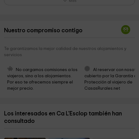
Más
Iglesia de Sant Bartomeu
3,0 km
Parroquia de Camallera
3,0 km
Nuestro compromiso contigo
Iglesia de Santa Eulàlia
3,1 km
Iglesia de Sant Martí
3,2 km
Te garantizamos la mejor calidad de nuestros alojamientos y
servicios
Parc Infantil
3,3 km
Galeria KM7
3,4 km
No cargamos comisiones a los 
Al reservar con nosotr
viajeros, sino a los alojamientos. 
cubierto por la Garantía de
Iglesia de Sant Maurici
3,4 km
Por eso te ofrecemos siempre el 
Protección al viajero de 
mejor precio.
CasasRurales.net
Iglesia de Sant Esteve
3,7 km
Los interesados en Ca L'Esclop también han
consultado