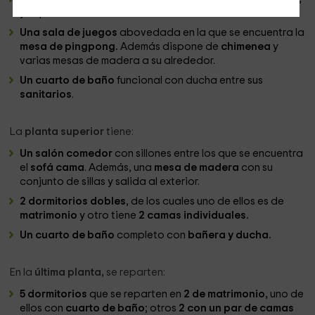
ya que tiene un
sofá cama.
Una sala de juegos
abovedada en la que se encuentra la
mesa de pingpong.
Además dispone de
chimenea
y
varias mesas de madera a su alrededor.
Un cuarto de baño
funcional con ducha entre sus
sanitarios
.
La
planta superior
tiene:
Un salón comedor
con sillones entre los que se encuentra
el
sofá cama
. Además, una
mesa de madera
con su
conjunto de sillas y salida al exterior.
2 dormitorios dobles
, de los cuales uno de ellos es de
matrimonio
y otro tiene
2 camas individuales.
Un cuarto de baño
completo con
bañera y ducha.
En la
última planta,
se reparten:
5 dormitorios
que se reparten en
2 de matrimonio,
uno de
ellos con
cuarto de baño
; otros
2 con un par de camas