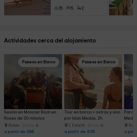
15
5
2
Actividades cerca del alojamiento
Paseos en Barco
Paseos en Barco
Sesión en Monster Boat en 
Tour en barco + ostras y vino 
Parasa
Roses de 30 minutos
por Islas Medas, 2h
Medite
Roses
L' Estartit
Ros
21.2 km
20.1 km
a partir de 35€
a partir de 40€
a part