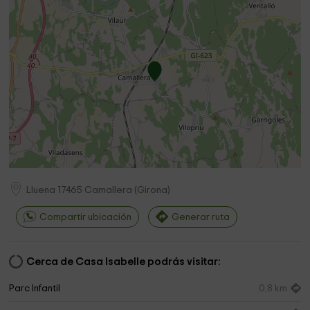
Lluena
17465
Camallera
(
Girona
)
Compartir ubicación
Generar ruta
Cerca de Casa Isabelle podrás visitar:
Parc Infantil
0,8 km