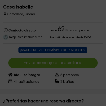
Casa Isabelle
Camallera, Girona
62
€
Contacto directo
desde
persona y noche
Respuesta inferior a 24h
Precio fin de semana desde 1000€
¡5% SI RESERVAS UN MÍNIMO DE 14 NOCHES!
Enviar mensaje al propietario
Alquiler íntegro
8
personas
4
habitaciones
3
baños
¿Preferirías hacer una reserva directa?