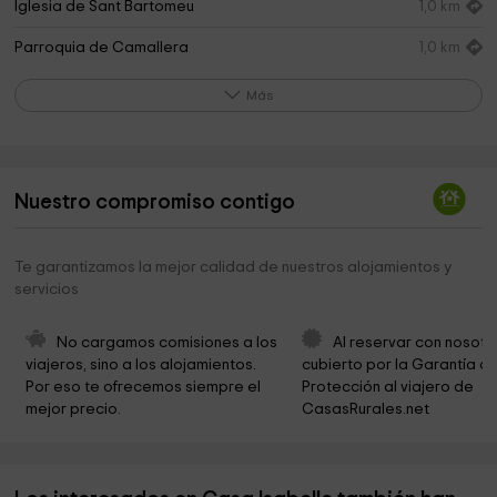
Iglesia de Sant Bartomeu
1,0 km
Parroquia de Camallera
1,0 km
Iglesia de Santa Eugenia
1,3 km
Más
Galeria KM7
1,4 km
Iglesia de Santa Maria de Gauses
1,8 km
Nuestro compromiso contigo
Iglesia de Sant Mateu
2,5 km
Iglesia de Sant Martí
3,1 km
Te garantizamos la mejor calidad de nuestros alojamientos y
servicios
Passeig de la Pepa
3,6 km
Capella De Sant Mateu
3,6 km
No cargamos comisiones a los 
Al reservar con nosotr
viajeros, sino a los alojamientos. 
cubierto por la Garantía de
Iglesia de Sant Maurici
3,9 km
Por eso te ofrecemos siempre el 
Protección al viajero de 
mejor precio.
CasasRurales.net