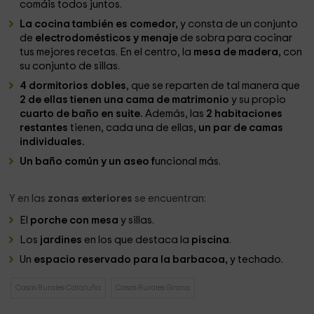
comáis todos juntos.
La cocina también es comedor,
y consta de un conjunto
de
electrodomésticos y menaje
de sobra para cocinar
tus mejores recetas. En el centro, la
mesa de madera,
con
su conjunto de sillas.
4 dormitorios dobles
, que se reparten de tal manera que
2 de ellas tienen una cama de matrimonio
y su propio
cuarto de baño en suite.
Además, las
2 habitaciones
restantes
tienen, cada una de ellas,
un par de camas
individuales.
Un baño común y un aseo f
uncional más.
Y en las
zonas exteriores
se encuentran:
El
porche con mesa
y sillas.
Los
jardines
en los que destaca la
piscina
.
Un
espacio reservado para la barbacoa,
y techado.
Casas Rurales Cataluña
Casas Rurales Girona