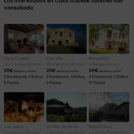
Los interesados en Casa Isabelle también han
consultado
Ca la Conxita
Can Vilà
Masía 1612
Les Escaules (Girona)
Madremanya (Girona)
Calonge (Girona)
35
€
25
€
39
€
persona y noche
persona y noche
persona y noche
3 Dormitorios, 2 Baños,
3 Dormitorios, 3 Baños,
4 Dormitorios, 2 Baños,
5 Plazas
6 Plazas
12 Plazas
Can Janot
Cortals de Tarrés
Mas El Llach
Rocabruna (Girona)
Sant Hilari Sacalm (Girona)
La Vall De Bianya (Girona)