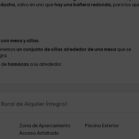
s
ducha
, salvo en uno que
hay una bañera redonda,
para los qu
s
con mesa y sillas.
tenemos
un conjunto de sillas alrededor de una mesa
que se
gra.
o de
hamacas
a su alrededor.
Rural de Alquiler Íntegro)
Zona de Aparcamiento
Piscina Exterior
Acceso Asfaltado