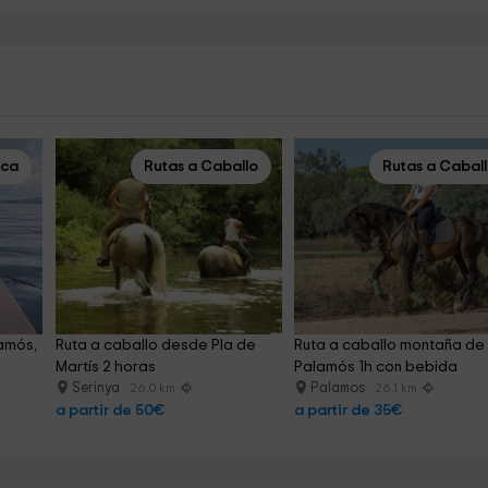
sca
Rutas a Caballo
Rutas a Cabal
amós, 
Ruta a caballo desde Pla de 
Ruta a caballo montaña de
Martís 2 horas
Palamós 1h con bebida
Serinya
Palamos
26.0 km
26.1 km
a partir de 50€
a partir de 35€