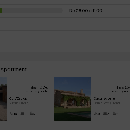
De 08:00 a 11:00
a Apartment
32
€
62
desde
desde
persona y noche
persona y noc
Ca L'Esclop
Casa Isabelle
Vilaür (Girona)
Camallera (Girona)
19
8
4
8
4
3