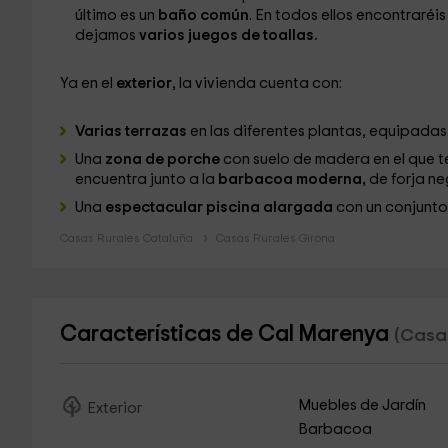
último es un
baño común
. En todos ellos encontraréi
dejamos
varios juegos de toallas.
Ya en el
exterior
, la vivienda cuenta con:
Varias terrazas
en las diferentes plantas, equipada
Una
zona de porche
con suelo de madera en el que 
encuentra junto a la
barbacoa moderna,
de forja ne
Una
espectacular piscina alargada
con un conjunt
Casas Rurales Cataluña
Casas Rurales Girona
Características de Cal Marenya
(Casa 
Muebles de Jardín
Exterior
Barbacoa