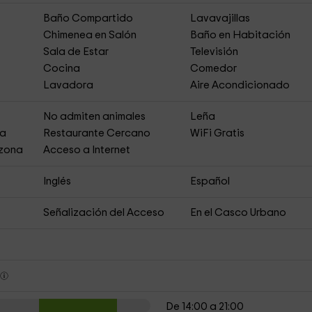
Baño Compartido
Lavavajillas
Chimenea en Salón
Baño en Habitación
Sala de Estar
Televisión
Cocina
Comedor
Lavadora
Aire Acondicionado
s
No admiten animales
Leña
ja
Restaurante Cercano
WiFi Gratis
 zona
Acceso a Internet
Inglés
Español
Señalización del Acceso
En el Casco Urbano
s
De 14:00 a 21:00