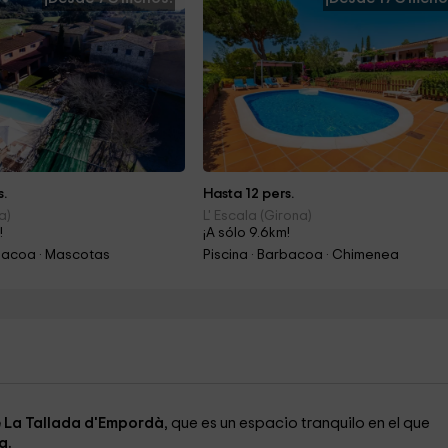
s.
Hasta 12 pers.
a)
L' Escala (Girona)
!
¡A sólo 9.6km!
rbacoa · Mascotas
Piscina · Barbacoa · Chimenea
 La Tallada d'Empordà
, que es un espacio tranquilo en el que
a.