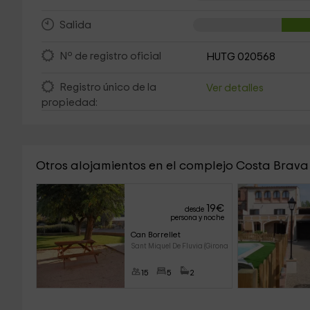
Salida
Nº de registro oficial
HUTG 020568
Registro único de la
Ver detalles
propiedad:
Otros alojamientos en el complejo Costa Brav
19
€
desde
persona y noche
Can Borrellet
Sant Miquel De Fluvia (Girona)
15
5
2