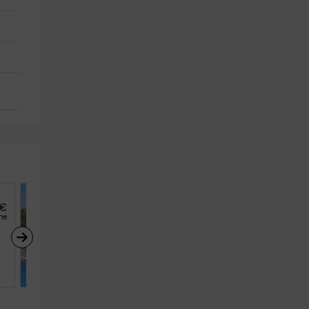
€
55
€
desde
he
persona y noche
Casa Keller
Llampaies (Girona)
10
5
4