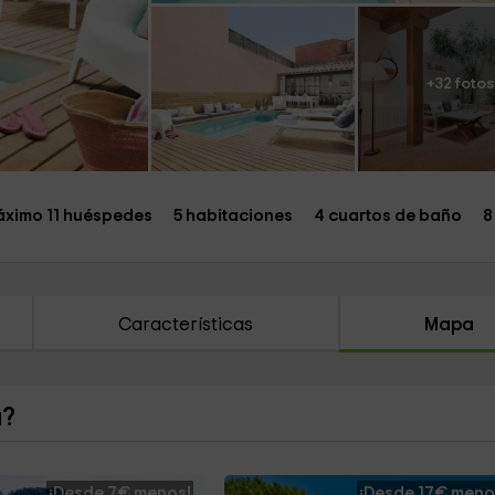
+32 fotos
ximo 11 huéspedes
5 habitaciones
4 cuartos de baño
8
Características
Mapa
a?
¡Desde 7€ menos!
¡Desde 17€ meno