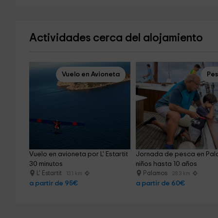
Actividades cerca del alojamiento
Vuelo en Avioneta
Pe
Vuelo en avioneta por L' Estartit 
Jornada de pesca en Pal
30 minutos
niños hasta 10 años
L' Estartit
Palamos
13.1 km
28.3 km
a partir de 95€
a partir de 60€