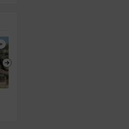
lo
Rutas a Caballo
Paseos en Barco
 
Excursión a caballo de 2 horas 
Sesión en Monster Boat en 
Valle de Río Ser
Roses de 30 minutos
Serinya
Roses
26.0 km
20.6 km
a partir de 50€
a partir de 35€