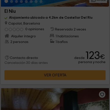
14 Fotos
El Niu
Alojamiento ubicado a 4.2km de Castellar Del Riu
Capolat, Barcelona
0 opiniones
Reservado 2 veces
Alquiler íntegro
1 habitaciones
2 personas
1 baños
123
€
desde
Contacto directo
persona y noche
Cancelación 30 días antes
VER OFERTA