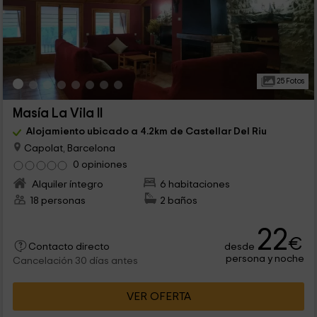
25 Fotos
Masía La Vila II
Alojamiento ubicado a 4.2km de Castellar Del Riu
Capolat, Barcelona
0 opiniones
Alquiler íntegro
6 habitaciones
18 personas
2 baños
22
€
desde
Contacto directo
persona y noche
Cancelación 30 días antes
VER OFERTA