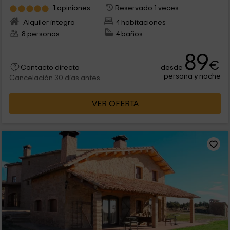
1 opiniones
Reservado 1 veces
Alquiler íntegro
4 habitaciones
8 personas
4 baños
89
€
desde
Contacto directo
persona y noche
Cancelación 30 días antes
VER OFERTA