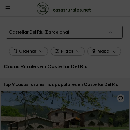
CasasRurales.net
Casas Rurales
Casas Rurales Cataluña
Casas Rurales
Barcelona
Casas Rurales Castellar Del Riu
Las 9 mejores casas rurales en Castellar Del Riu de 2026
Castellar Del Riu (Barcelona)
Ordenar
Filtros
Mapa
Casas Rurales en Castellar Del Riu
Ordenar por:
Top 9 casas rurales más populares en Castellar Del Riu