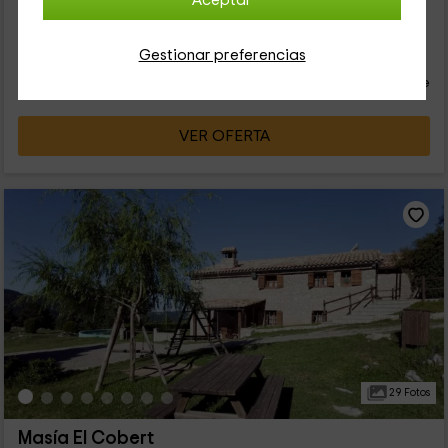
Aceptar
construída en...
78
Gestionar preferencias
€
desde
Contacto directo
persona y noche
Respuesta inferior a 24h
VER OFERTA
29 Fotos
Masía El Cobert