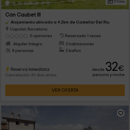
17 Fotos
Can Caubet III
Alojamiento ubicado a 4.2km de Castellar Del Riu
Capolat, Barcelona
0 opiniones
Reservado 1 veces
Alquiler íntegro
3 habitaciones
8 personas
2 baños
32
€
Reserva inmediata
desde
persona y noche
Cancelación 30 días antes
VER OFERTA