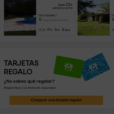
23
desde
€
persona y noche
Can Caubet I
C
Capolat (Barcelona)
13
5
3
4km
TARJETAS 
REGALO
¿No sabes qué regalar?
Regalo fácil y sin fecha de caducidad
Comprar una tarjeta regalo