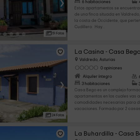
›
6 habitaciones
Estos apartamentos se encuentran
de una finca situada en Valdredo
la costa de Occidente, que perte
Cudillero. Hay...
51 Fotos
La Casina - Casa Beg
Valdredo, Asturias
0 opiniones
Alquiler íntegro
›
3 habitaciones
Casa Bego es un complejo formad
apartamentos en los cuales vas a
comodidades necesarias para dis
vacaciones. Formado por 2 casas 
24 Fotos
La Buhardilla - Casa 