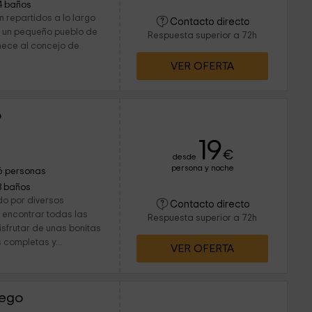
4 baños
 repartidos a lo largo
Contacto directo
, un pequeño pueblo de
Respuesta superior a 72h
nece al concejo de
VER OFERTA
o
19
€
desde
persona y noche
6 personas
3 baños
o por diversos
Contacto directo
 encontrar todas las
Respuesta superior a 72h
frutar de unas bonitas
completas y...
VER OFERTA
Bego