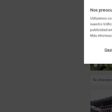
Nos preocu
Utilizamos co
nuestro tráfi
publicidad en
Más informac
‹
Gest
Te ofrecemo