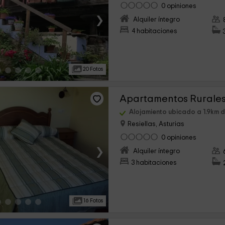
0 opiniones
›
Alquiler íntegro
4 habitaciones
20 Fotos
Apartamentos Rurale
Alojamiento ubicado a 1.9km 
Resiellas, Asturias
0 opiniones
›
Alquiler íntegro
3 habitaciones
16 Fotos