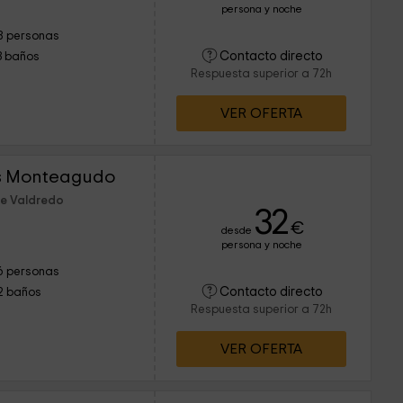
persona y noche
8 personas
Contacto directo
3 baños
Respuesta superior a 72h
VER OFERTA
s Monteagudo
de Valdredo
32
€
desde
persona y noche
6 personas
Contacto directo
2 baños
Respuesta superior a 72h
VER OFERTA