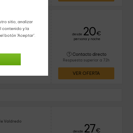
Bego
ro sitio, analizar
20
l contenido y la
€
desde
el botón 'Aceptar'.
persona y noche
12 personas
6 baños
ntro de Asturias,
Contacto directo
redo que pertenece a la
Respuesta superior a 72h
 tu disposición un
VER OFERTA
de Valdredo
27
€
desde