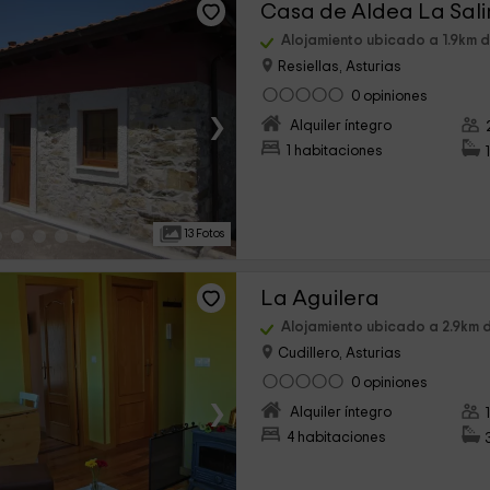
Casa de Aldea La Sal
Alojamiento ubicado a 1.9km 
Resiellas, Asturias
0 opiniones
›
Alquiler íntegro
1 habitaciones
13 Fotos
La Aguilera
Alojamiento ubicado a 2.9km 
Cudillero, Asturias
0 opiniones
›
Alquiler íntegro
4 habitaciones