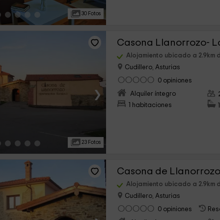
30 Fotos
Casona Llanorrozo- 
Alojamiento ubicado a 2.9km 
Cudillero, Asturias
0 opiniones
›
Alquiler íntegro
1 habitaciones
23 Fotos
Casona de Llanorrozo
Alojamiento ubicado a 2.9km 
Cudillero, Asturias
0 opiniones
Res