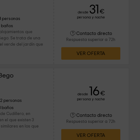
31
€
desde
persona y noche
4 personas
1 baños
 alojamientos que
Contacto directo
ego. Se trata de una
Respuesta superior a 72h
l verde del jardín que
VER OFERTA
 Bego
16
€
desde
persona y noche
12 personas
3 baños
de Cudillero, en
Contacto directo
en el que existen 3
Respuesta superior a 72h
similares en los que
VER OFERTA