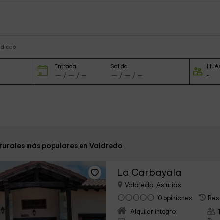
ldredo
Entrada
Salida
Hué
 rurales más populares en Valdredo
La Carbayala
Valdredo, Asturias
0 opiniones
Res
Alquiler íntegro