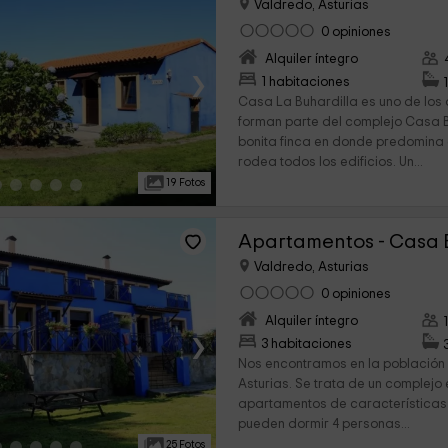
Valdredo, Asturias
0 opiniones
Alquiler íntegro
›
1 habitaciones
Casa La Buhardilla es uno de los
forman parte del complejo Casa B
bonita finca en donde predomina e
rodea todos los edificios. Un...
19 Fotos
Apartamentos - Casa
Valdredo, Asturias
0 opiniones
Alquiler íntegro
›
3 habitaciones
Nos encontramos en la población 
Asturias. Se trata de un complejo 
apartamentos de características 
pueden dormir 4 personas...
25 Fotos