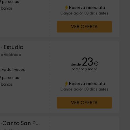
2 personas
Reserva inmediata
1 baños
Cancelación 30 días antes
VER OFERTA
- Estudio
de Valdredo
23
€
desde
persona y noche
rvado 1 veces
2 personas
Reserva inmediata
1 baños
Cancelación 30 días antes
VER OFERTA
Casona de Llanorrozo-Canto San Pedro