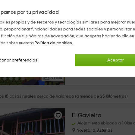
pamos por tu privacidad
Habitaciones - Casa 
okies propias y de terceros y tecnologías similares para mejorar nuest
Valdredo, Asturias
co, proporcionar funcionalidades para redes sociales y personalizar e
0 opiniones
 función de tus hábitos de navegación, que aceptas haciendo clic en 
Por habitaciones
ión sobre nuestra
Política de cookies.
›
6 habitaciones
Nuestra localización se centra de
ionar preferencias
Aceptar
concretamente en la zona de Val
población de Cudillero. Ponemos a
conjunto de...
19 Fotos
s 15 casas rurales cerca de Valdredo (a menos de 25 Kilómetros)
El Gavieiro
Alojamiento ubicado a 1.0km 
Novellana, Asturias