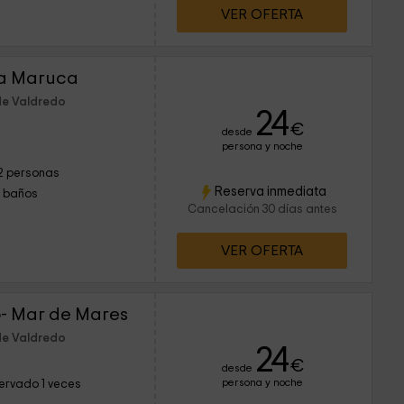
VER OFERTA
La Maruca
de Valdredo
24
€
desde
persona y noche
2 personas
Reserva inmediata
1 baños
Cancelación 30 días antes
VER OFERTA
- Mar de Mares
de Valdredo
24
€
desde
persona y noche
ervado 1 veces