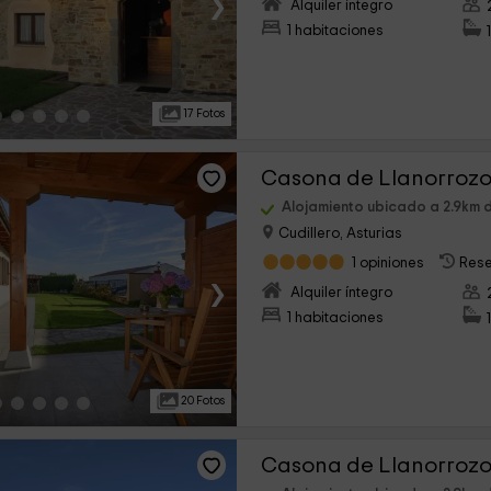
›
Alquiler íntegro
1 habitaciones
17 Fotos
Casona de Llanorrozo
Alojamiento ubicado a 2.9km 
Cudillero, Asturias
1 opiniones
Rese
›
Alquiler íntegro
1 habitaciones
20 Fotos