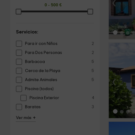
‹
Servicios:
Para ir con Niños
2
Para Dos Personas
2
Barbacoa
5
Cerca de la Playa
5
‹
Admite Animales
5
Piscina (todos)
Piscina Exterior
4
Baratas
3
+
Ver más