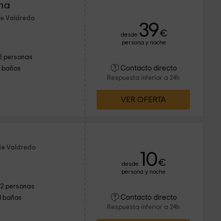
ina
de Valdredo
39
€
desde
persona y noche
2 personas
Contacto directo
1 baños
Respuesta inferior a 24h
VER OFERTA
de Valdredo
10
€
desde
persona y noche
12 personas
Contacto directo
3 baños
Respuesta inferior a 24h