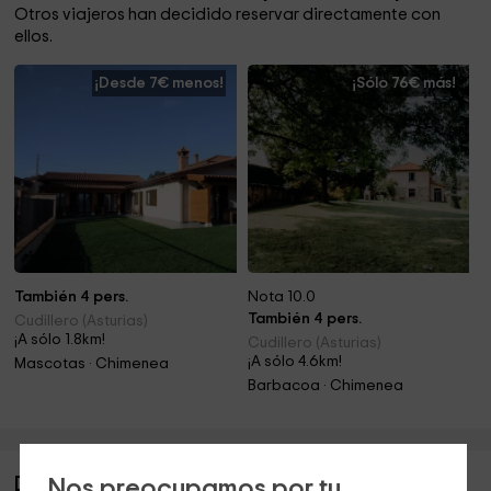
Otros viajeros han decidido reservar directamente con
ellos.
¡Desde 7€ menos!
¡Sólo 76€ más!
También 4 pers.
Nota 10.0
También 4 pers.
Cudillero (Asturias)
¡A sólo 1.8km!
Cudillero (Asturias)
¡A sólo 4.6km!
Mascotas · Chimenea
Barbacoa · Chimenea
Descripción de La Buhardilla - Casa Bego
Nos preocupamos por tu