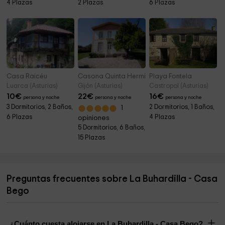
4 Plazas
2 Plazas
6 Plazas
Casa Raicéu
Casona Quinta Herminia
Playa Fontela
Luarca (Asturias)
Gijón (Asturias)
Castropol (Asturias)
10
€
22
€
16
€
persona y noche
persona y noche
persona y noche
3 Dormitorios, 2 Baños,
2 Dormitorios, 1 Baños,
1
6 Plazas
4 Plazas
opiniones
5 Dormitorios, 6 Baños,
15 Plazas
Preguntas frecuentes sobre La Buhardilla - Casa
Bego
¿Cuánto cuesta alojarse en La Buhardilla - Casa Bego?