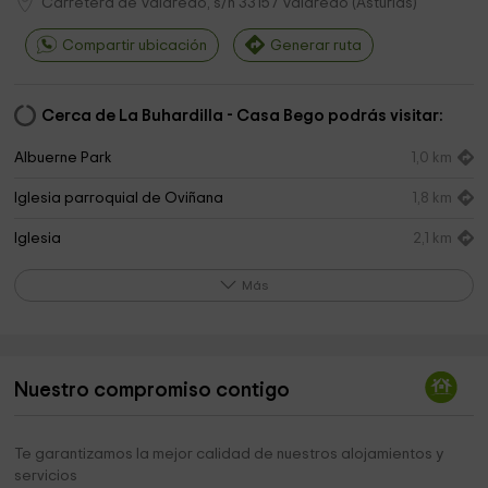
Carretera de Valdredo, s/n
33157
Valdredo
(
Asturias
)
Compartir ubicación
Generar ruta
Cerca de La Buhardilla - Casa Bego podrás visitar:
Albuerne Park
1,0 km
Iglesia parroquial de Oviñana
1,8 km
Iglesia
2,1 km
Faro Cabo Vidio
2,7 km
Más
Senda Fluvial de Pramaro
2,9 km
Cementerio de Ballota
6,0 km
Nuestro compromiso contigo
Church Ballota
6,0 km
Ermita de San Roque - Ballota
6,1 km
Te garantizamos la mejor calidad de nuestros alojamientos y
servicios
Ermita La Fabariega
7,3 km