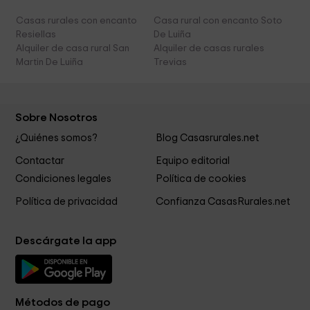
Casas rurales con encanto
Casa rural con encanto Soto
Resiellas
De Luiña
Alquiler de casa rural San
Alquiler de casas rurales
Martin De Luiña
Trevias
Sobre Nosotros
¿Quiénes somos?
Blog Casasrurales.net
Contactar
Equipo editorial
Condiciones legales
Política de cookies
Política de privacidad
Confianza CasasRurales.net
Descárgate la app
Métodos de pago