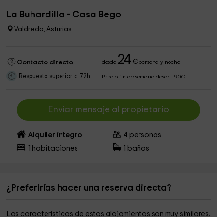
La Buhardilla - Casa Bego
Valdredo, Asturias
24
€
Contacto directo
desde
persona y noche
Respuesta superior a 72h
Precio fin de semana desde 190€
Enviar mensaje al propietario
Alquiler íntegro
4
personas
1
habitaciones
1
baños
¿Preferirías hacer una reserva directa?
Las características de estos alojamientos son muy similares.