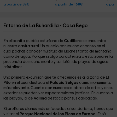
a partir de 59€
a partir de 168€
a part
Entorno de La Buhardilla - Casa Bego
En el bonito pueblo asturiano de
Cudillero
se encuentra
nuestra casita rural. Un pueblo con mucho encanto en el
cual podrás conocer multitud de lugares tanto de montaña
como de agua. Porque si algo caracteriza a esta zona es la
presencia de mucho monte y también de playas de aguas
cristalinas.
Una primera excursión que te ofrecemos es a la zona de
El
Pito
en el cual destaca el
Palacio Selgas
como monumento
más relevante. Cuenta con numerosas obras de artes y en su
exterior se pueden ver espectaculares jardines. En cuanto a
las playas, la de
Vallina
destaca por sus cascadas.
Si prefieres planes más enfocados al senderismo, tienes que
visitar el
Parque Nacional de los Picos de Europa.
Está