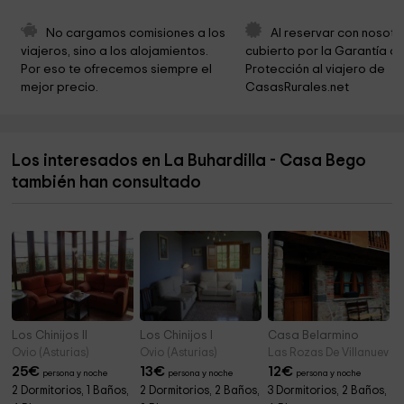
Parroquia de San Pedro
9,3 km
No cargamos comisiones a los 
Al reservar con nosotr
viajeros, sino a los alojamientos. 
cubierto por la Garantía de
City Council Cudillero
9,4 km
Por eso te ofrecemos siempre el 
Protección al viajero de 
mejor precio.
CasasRurales.net
Casa Natal Padre Galo
10,3 km
Casa del Padre Galo
10,3 km
Los interesados en La Buhardilla - Casa Bego
Parroquia de Santa María de Cadavedo
10,5 km
también han consultado
Cementerio de Cadavedo
10,5 km
Los Chinijos II
Los Chinijos I
Casa Belarmino
Ovio (Asturias)
Ovio (Asturias)
Las Rozas De Villanueva (
25
€
13
€
12
€
persona y noche
persona y noche
persona y noche
2 Dormitorios, 1 Baños,
2 Dormitorios, 2 Baños,
3 Dormitorios, 2 Baños,