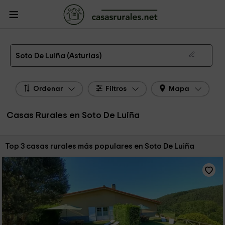
CasasRurales.net
Casas Rurales
Casas Rurales Asturias
Casas Rurales
Soto De Luiña
Las 3 mejores casas rurales en Soto De Luiña de 2026
Soto De Luiña (Asturias)
Ordenar
Filtros
Mapa
Casas Rurales en Soto De Luiña
Ordenar por:
Top 3 casas rurales más populares en Soto De Luiña