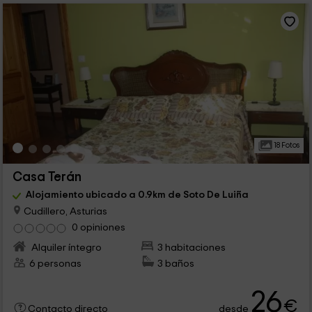
18 Fotos
Casa Terán
Alojamiento ubicado a 0.9km de Soto De Luiña
Cudillero, Asturias
0 opiniones
Alquiler íntegro
3 habitaciones
6 personas
3 baños
26
€
desde
Contacto directo