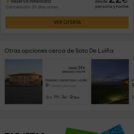
€
Reserva inmediata
desde
persona y noche
Cancelación 30 días antes
VER OFERTA
Otras opciones cerca de Soto De Luiña
24
desde
€
persona y noche
Casona Llanorrozo- La Maruca
V
Cudillero (Asturias)
2
1
1
0km