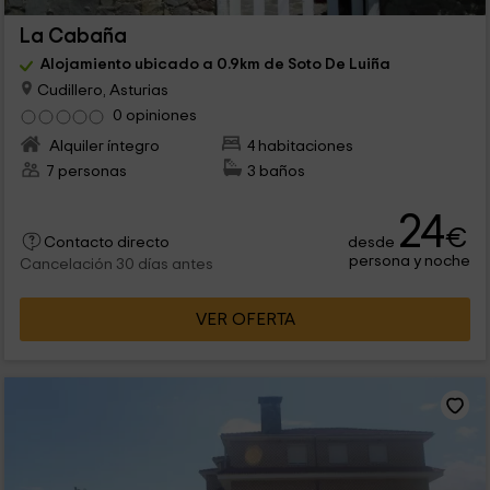
La Cabaña
Alojamiento ubicado a 0.9km de Soto De Luiña
Cudillero, Asturias
0 opiniones
Alquiler íntegro
4 habitaciones
7 personas
3 baños
24
€
desde
Contacto directo
persona y noche
Cancelación 30 días antes
VER OFERTA