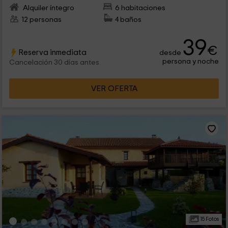
Alquiler íntegro
6 habitaciones
12 personas
4 baños
39
€
Reserva inmediata
desde
persona y noche
Cancelación 30 días antes
VER OFERTA
15 Fotos