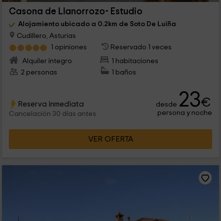
Casona de Llanorrozo- Estudio
Alojamiento ubicado a 0.2km de Soto De Luiña
Cudillero, Asturias
1 opiniones
Reservado 1 veces
Alquiler íntegro
1 habitaciones
2 personas
1 baños
23
€
Reserva inmediata
desde
persona y noche
Cancelación 30 días antes
VER OFERTA