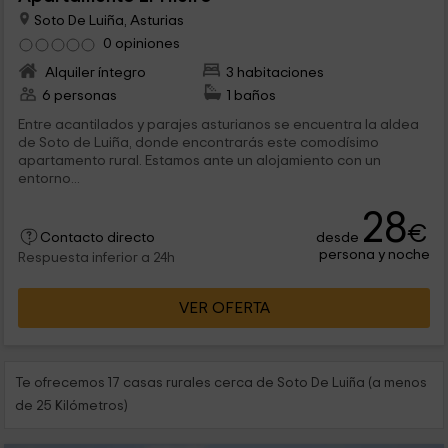
Soto De Luiña, Asturias
0 opiniones
Alquiler íntegro
3 habitaciones
6 personas
1 baños
Entre acantilados y parajes asturianos se encuentra la aldea
de Soto de Luiña, donde encontrarás este comodísimo
apartamento rural. Estamos ante un alojamiento con un
entorno...
28
€
desde
Contacto directo
persona y noche
Respuesta inferior a 24h
VER OFERTA
Te ofrecemos 17 casas rurales cerca de Soto De Luiña (a menos
de 25 Kilómetros)