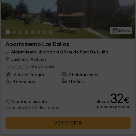
22 Fotos
Apartamento Las Dalias
Alojamiento ubicado a 0.9km de Soto De Luiña
Cudillero, Asturias
0 opiniones
Alquiler íntegro
2 habitaciones
4 personas
1 baños
32
€
desde
Contacto directo
persona y noche
Cancelación 30 días antes
VER OFERTA