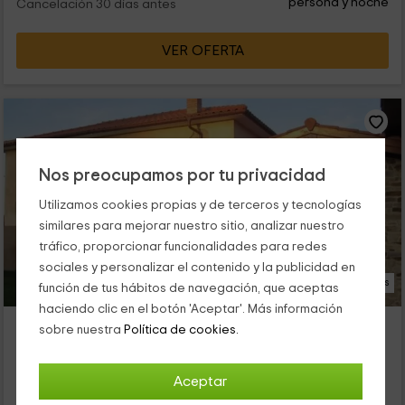
persona y noche
Cancelación 30 días antes
VER OFERTA
Nos preocupamos por tu privacidad
Utilizamos cookies propias y de terceros y tecnologías
similares para mejorar nuestro sitio, analizar nuestro
tráfico, proporcionar funcionalidades para redes
sociales y personalizar el contenido y la publicidad en
17 Fotos
función de tus hábitos de navegación, que aceptas
haciendo clic en el botón 'Aceptar'. Más información
Casona de Llanorrozo- Mar de Mares
sobre nuestra
Política de cookies.
Alojamiento ubicado a 0.2km de Soto De Luiña
Cudillero, Asturias
Aceptar
0 opiniones
Reservado 1 veces