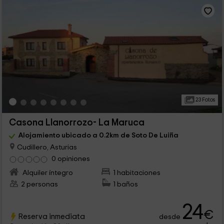
23 Fotos
Casona Llanorrozo- La Maruca
Alojamiento ubicado a 0.2km de Soto De Luiña
Cudillero, Asturias
0 opiniones
Alquiler íntegro
1 habitaciones
2 personas
1 baños
24
€
Reserva inmediata
desde