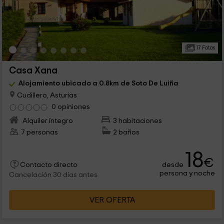
17 Fotos
Casa Xana
Alojamiento ubicado a 0.8km de Soto De Luiña
Cudillero, Asturias
0 opiniones
Alquiler íntegro
3 habitaciones
7 personas
2 baños
18
€
desde
Contacto directo
persona y noche
Cancelación 30 días antes
VER OFERTA