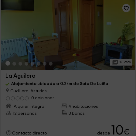
30 Fotos
La Aguilera
Alojamiento ubicado a 0.2km de Soto De Luiña
Cudillero, Asturias
0 opiniones
Alquiler íntegro
4 habitaciones
12 personas
3 baños
10
€
desde
Contacto directo