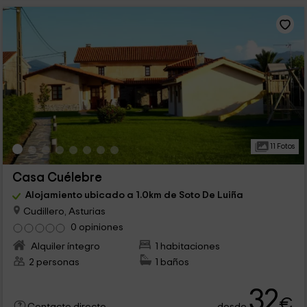
11 Fotos
Casa Cuélebre
Alojamiento ubicado a 1.0km de Soto De Luiña
Cudillero, Asturias
0 opiniones
Alquiler íntegro
1 habitaciones
2 personas
1 baños
32
€
desde