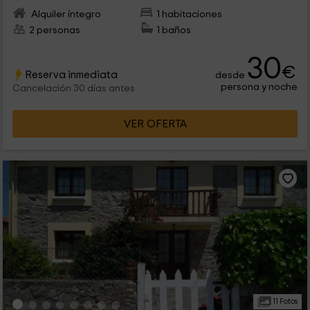
Alquiler íntegro
1 habitaciones
2 personas
1 baños
30
€
Reserva inmediata
desde
persona y noche
Cancelación 30 días antes
VER OFERTA
11 Fotos