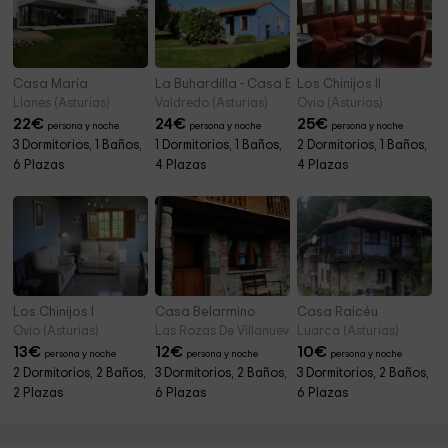
Casa María
La Buhardilla - Casa Bego
Los Chinijos II
Llanes (Asturias)
Valdredo (Asturias)
Ovio (Asturias)
22
€
24
€
25
€
persona y noche
persona y noche
persona y noche
3 Dormitorios, 1 Baños,
1 Dormitorios, 1 Baños,
2 Dormitorios, 1 Baños,
6 Plazas
4 Plazas
4 Plazas
Los Chinijos I
Casa Belarmino
Casa Raicéu
Ovio (Asturias)
Las Rozas De Villanueva (Asturias)
Luarca (Asturias)
13
€
12
€
10
€
persona y noche
persona y noche
persona y noche
2 Dormitorios, 2 Baños,
3 Dormitorios, 2 Baños,
3 Dormitorios, 2 Baños,
2 Plazas
6 Plazas
6 Plazas