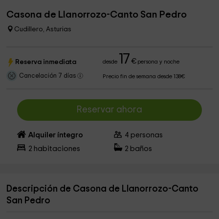
Casona de Llanorrozo-Canto San Pedro
Cudillero, Asturias
17
€
Reserva inmediata
desde
persona y noche
Cancelación 7 días
Precio fin de semana desde 138€
Reservar ahora
Alquiler íntegro
4
personas
2
habitaciones
2
baños
Descripción de Casona de Llanorrozo-Canto
San Pedro