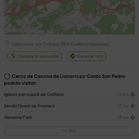
Llanorrozo, s/n Oviñana
3156
Cudillero
(
Asturias
)
Compartir ubicación
Generar ruta
Cerca de Casona de Llanorrozo-Canto San Pedro
podrás visitar:
Iglesia parroquial de Oviñana
1,0 km
Senda Fluvial de Pramaro
1,5 km
Albuerne Park
1,9 km
Faro Cabo Vidio
3,0 km
Más