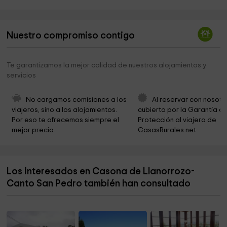
Iglesia
3,4 km
Ermita de San Roque - Ballota
7,2 km
Nuestro compromiso contigo
Cementerio de Ballota
7,3 km
Church Ballota
7,4 km
Te garantizamos la mejor calidad de nuestros alojamientos y
servicios
Parroquia de San Pedro
7,7 km
City Council Cudillero
7,7 km
No cargamos comisiones a los 
Al reservar con nosotr
viajeros, sino a los alojamientos. 
cubierto por la Garantía de
Ermita La Fabariega
8,6 km
Por eso te ofrecemos siempre el 
Protección al viajero de 
mejor precio.
CasasRurales.net
Parroquia de Santa María Magdalena
9,3 km
Cementerio de Villafría
9,4 km
Los interesados en Casona de Llanorrozo-
Iglesia de San Antonio y San Adriano
9,5 km
Canto San Pedro también han consultado
Cementerio de Villavaler
10,0 km