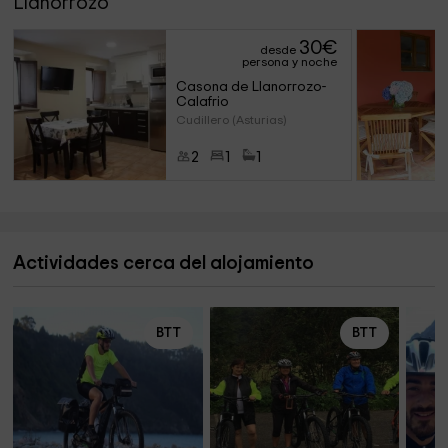
Llanorrozo
30
€
desde
persona y noche
Casona de Llanorrozo- 
Calafrio
Cudillero (Asturias)
2
1
1
Actividades cerca del alojamiento
BTT
BTT