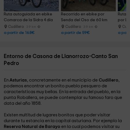
Ruta autoguiada en ebike 
Recorrido en ebike por 
Ruta a
Comarca de la Sidra 4 día
Senda del Oso de 60 km
por La
Cudillero
Cudillero
Cudi
3.9 km
3.9 km
a partir de 168€
a partir de 59€
a part
Entorno de Casona de Llanorrozo-Canto San
Pedro
En
Asturias
, concretamente en el municipio de
Cudillero
,
podemos encontrar un bonito pueblo pesquero de
características muy bellas. En la entrada del pueblo, en la
punta Roballera, se puede contemplar su famoso faro que
data del año 1858.
Existen multitud de lugares bonitos que poder visitar
durante tu estancia en la capital asturiana. Por ejemplo la
Reserva Natural de Barayo
en la cual podemos visitar su