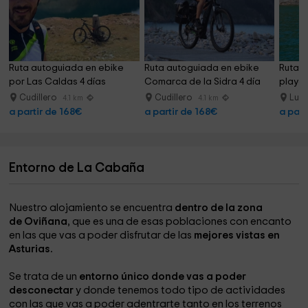
Ruta autoguiada en ebike 
Ruta autoguiada en ebike 
Ruta e
por Las Caldas 4 días
Comarca de la Sidra 4 día
playa
90m
Cudillero
Cudillero
Lua
4.1 km
4.1 km
a partir de 168€
a partir de 168€
a part
Entorno de La Cabaña
Nuestro alojamiento se encuentra
dentro de la zona
de Oviñana
, que es una de esas poblaciones con encanto
en las que vas a poder disfrutar de las
mejores vistas en
Asturias.
Se trata de un
entorno único donde vas a poder
desconectar
y donde tenemos todo tipo de actividades
con las que vas a poder adentrarte tanto en los terrenos