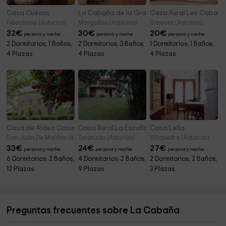
Casa Cuevas
La Cabaña de la Granxa
Casa Rural Les Cabañe
Felechosa (Asturias)
Margolles (Asturias)
Bimenes (Asturias)
32
€
30
€
20
€
persona y noche
persona y noche
persona y noche
2 Dormitorios, 1 Baños,
2 Dormitorios, 3 Baños,
1 Dormitorios, 1 Baños,
4 Plazas
4 Plazas
4 Plazas
Casa de Aldea Casa Chacurro
Casa Rural La Escallada
Casa Leña
San Juan De Moldes (Asturias)
Turanzas (Asturias)
Villapedre (Asturias)
33
€
24
€
27
€
persona y noche
persona y noche
persona y noche
6 Dormitorios, 2 Baños,
4 Dormitorios, 2 Baños,
2 Dormitorios, 2 Baños,
12 Plazas
9 Plazas
3 Plazas
Preguntas frecuentes sobre La Cabaña