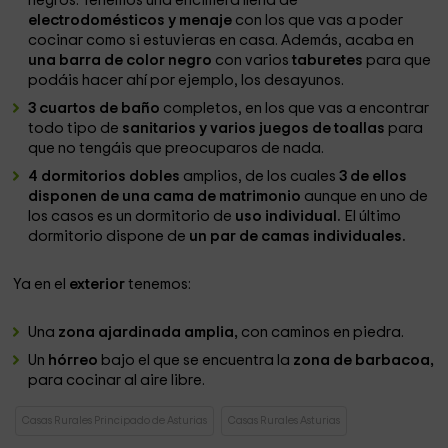
negros. Tenemos una encimera llena de
electrodomésticos y menaje
con los que vas a poder
cocinar como si estuvieras en casa. Además, acaba en
una barra de color negro
con varios
taburetes
para que
podáis hacer ahí por ejemplo, los desayunos.
3 cuartos de baño
completos, en los que vas a encontrar
todo tipo de
sanitarios y varios juegos de toallas
para
que no tengáis que preocuparos de nada.
4 dormitorios dobles
amplios, de los cuales
3 de ellos
disponen de una cama de matrimonio
aunque en uno de
los casos es un dormitorio de
uso individual.
El último
dormitorio dispone de
un par de camas individuales.
Ya en el
exterior
tenemos:
Una
zona ajardinada amplia,
con caminos en piedra.
Un
hórreo
bajo el que se encuentra la
zona de barbacoa,
para cocinar al aire libre.
Casas Rurales Principado de Asturias
Casas Rurales Asturias