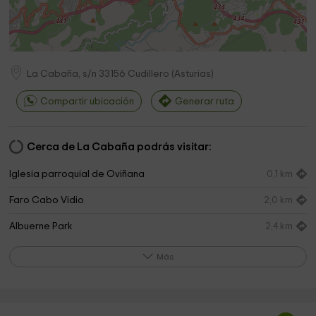
La Cabaña, s/n
33156
Cudillero
(
Asturias
)
Compartir ubicación
Generar ruta
Cerca de La Cabaña podrás visitar:
Iglesia parroquial de Oviñana
0,1 km
Faro Cabo Vidio
2,0 km
Albuerne Park
2,4 km
Senda Fluvial de Pramaro
2,5 km
Más
Iglesia
3,8 km
Parroquia de San Pedro
7,7 km