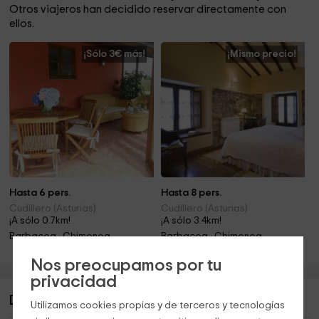
Otros viajeros han decidido reservar directamente con
ellos.
¡Sólo 3€ más!
¡Mismo precio!
Hasta 6 pers.
Hasta 8 pers.
Cudillero (Asturias)
Cudillero (Asturias)
¡A sólo 0.7km!
¡A sólo 3.4km!
Barbacoa · Chimenea
Barbacoa · Chimenea
Nos preocupamos por tu
privacidad
Descripción de La Cabaña
Utilizamos cookies propias y de terceros y tecnologías