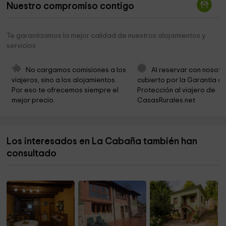
Nuestro compromiso contigo
City Council Cudillero
7,7 km
Cementerio de Ballota
7,7 km
Te garantizamos la mejor calidad de nuestros alojamientos y
servicios
Ermita de San Roque - Ballota
7,7 km
Church Ballota
7,7 km
No cargamos comisiones a los 
Al reservar con nosotr
viajeros, sino a los alojamientos. 
cubierto por la Garantía de
Ermita La Fabariega
9,0 km
Por eso te ofrecemos siempre el 
Protección al viajero de 
mejor precio.
CasasRurales.net
Parroquia de Santa María Magdalena
9,9 km
Cementerio de Villafría
10,0 km
Los interesados en La Cabaña también han
Iglesia de San Antonio y San Adriano
10,3 km
consultado
Cementerio de Villavaler
10,8 km