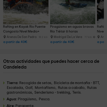
Rafting en Kayak Río Puente 
Piragüismo en aguas bravas 
Raftin
Congosto Nivel Medio+
Río Tiétar 6 horas
Nivel 
Arenas De San Pedro
Madrigal De La Vera
Aren
18.2 km
7.7 km
a partir de 40€
a partir de 40€
a part
Otras actividades que puedes hacer cerca de
Candeleda
Tierra:
Recogida de setas, Bicicleta de montaña - BTT,
Escalada, Golf, Montañismo, Rutas a caballo, Rutas
gastronómicas, Senderismo - trekking, Tenis.
Agua:
Piragüismo, Pesca.
Aire:
Parapente.