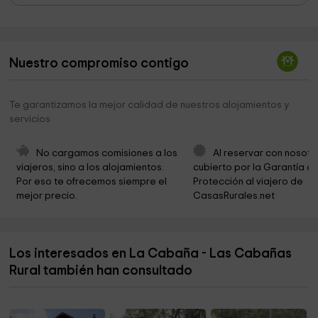
Museo Arqueologico Municipal de El Raso
4,0 km
La Lagunilla
4,1 km
Nuestro compromiso contigo
Trocha Real al Puerto De Candeleda
5,0 km
Ayuntamiento De San Pascual
5,1 km
Te garantizamos la mejor calidad de nuestros alojamientos y
servicios
Congregación Hermanas Concepcionistas
5,1 km
Franciscanas
No cargamos comisiones a los 
Al reservar con nosotr
Ermita de San Blas
5,3 km
viajeros, sino a los alojamientos. 
cubierto por la Garantía de
Por eso te ofrecemos siempre el 
Protección al viajero de 
Castro Celta El Raso
5,4 km
mejor precio.
CasasRurales.net
Humus Extrem C.B.
5,4 km
Yeguada Ermita San Bernardo
5,4 km
Los interesados en La Cabaña - Las Cabañas
Plaza Del Castillo
5,5 km
Rural también han consultado
Museo del juguete de hojalata
5,6 km