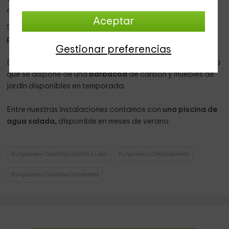
cafetera y exprimidor, además del menaje de cocina.
Aceptar
Se encuentran una enfrente de la otra y
son exclusivas
para las 2 persona
s que se alojen en ellas.
Gestionar preferencias
En el
exterior
hay una gran zona para estar al aire libre en la
que se dispone de una
barbacoa
de carbón y muebles de
jardín disponibles en temporada.
Entre nuestras instalaciones contamos con
una piscina de
agua salada,
disponible en meses de verano.
Bungalows y Cabañas Castilla y León
Bungalows y Cabañas Ávila
Bungalows y Cabañas Candeleda