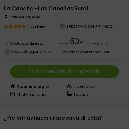
La Cabaña - Las Cabañas Rural
Candeleda, Ávila
1
opiniones
1 RESERVAS CONFIRMADAS
50
€
Contacto directo
desde
persona y noche
Respuesta superior a 72h
Precio fin de semana desde 200€
Enviar mensaje al propietario
Alquiler íntegro
2
personas
1
habitaciones
1
baños
¿Preferirías hacer una reserva directa?