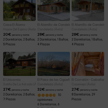
Casa El Álamo
El Alamillo de Candeleda- El Nido
El Alamillo de Candeled
Hoyos Del Espino (Ávila)
Candeleda (Ávila)
Candeleda (Ávila)
20
€
28
€
28
€
persona y noche
persona y noche
persona y noche
2 Dormitorios, 2 Baños,
2 Dormitorios, 1 Baños,
2 Dormitorios, 1 Baños,
5 Plazas
4 Plazas
4 Plazas
El Unicornio
El Paso de las Cigüeñas
El Corralón - Cabañas
Sotillo De La Adrada (Ávila)
Candeleda (Ávila)
Casavieja (Ávila)
27
€
32
€
27
€
persona y noche
persona y noche
persona y noche
2 Dormitorios, 2 Baños,
8 Dormitorios, 29
10
7 Plazas
Plazas
opiniones
6 Dormitorios, 6