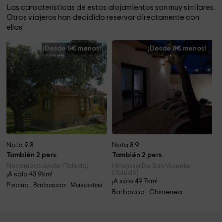
Las características de estos alojamientos son muy similares.
Otros viajeros han decidido reservar directamente con
ellos.
¡Desde 5€ menos!
¡Desde 8€ menos!
Nota 9.8
Nota 8.9
También 2 pers.
También 2 pers.
Navamorcuende (Toledo)
Hinojosa De San Vicente
(Toledo)
¡A sólo 43.9km!
¡A sólo 49.7km!
Piscina · Barbacoa · Mascotas
Barbacoa · Chimenea