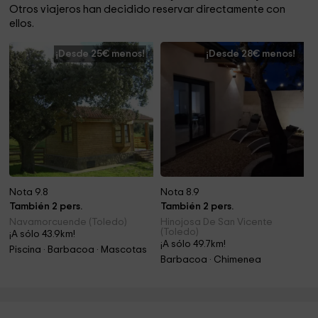
Otros viajeros han decidido reservar directamente con
ellos.
¡Desde 25€ menos!
¡Desde 28€ menos!
Nota 9.8
Nota 8.9
También 2 pers.
También 2 pers.
Navamorcuende (Toledo)
Hinojosa De San Vicente
(Toledo)
¡A sólo 43.9km!
¡A sólo 49.7km!
Piscina · Barbacoa · Mascotas
Barbacoa · Chimenea