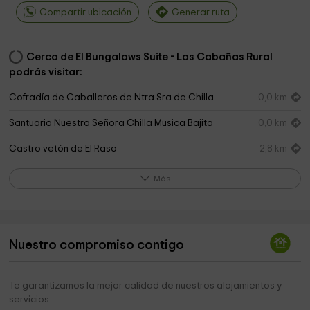
Compartir ubicación
Generar ruta
Cerca de El Bungalows Suite - Las Cabañas Rural
podrás visitar:
Cofradía de Caballeros de Ntra Sra de Chilla
0,0 km
Santuario Nuestra Señora Chilla Musica Bajita
0,0 km
Castro vetón de El Raso
2,8 km
Museo Castro Celta
4,0 km
Más
Museo Arqueologico Municipal de El Raso
4,0 km
La Lagunilla
4,1 km
Nuestro compromiso contigo
Trocha Real al Puerto De Candeleda
5,0 km
Ayuntamiento De San Pascual
5,1 km
Te garantizamos la mejor calidad de nuestros alojamientos y
servicios
Congregación Hermanas Concepcionistas
5,1 km