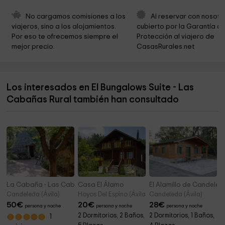
Franciscanas
No cargamos comisiones a los 
Al reservar con nosotr
Ermita de San Blas
5,3 km
viajeros, sino a los alojamientos. 
cubierto por la Garantía de
Por eso te ofrecemos siempre el 
Protección al viajero de 
Castro Celta El Raso
5,4 km
mejor precio.
CasasRurales.net
Humus Extrem C.B.
5,4 km
Yeguada Ermita San Bernardo
5,4 km
Los interesados en El Bungalows Suite - Las
Plaza Del Castillo
5,5 km
Cabañas Rural también han consultado
Museo del juguete de hojalata
5,6 km
La Cabaña - Las Cabañas Rural
Casa El Álamo
El Alamillo de Candeled
Candeleda (Ávila)
Hoyos Del Espino (Ávila)
Candeleda (Ávila)
50
€
20
€
28
€
persona y noche
persona y noche
persona y noche
2 Dormitorios, 2 Baños,
2 Dormitorios, 1 Baños,
1