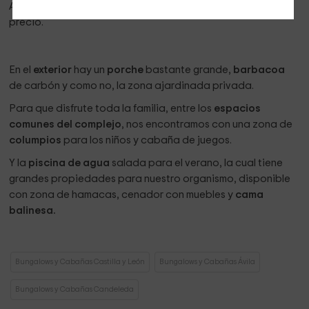
A parte disponemos de
una litera para niños,
consúltenos
precio.
En el
exterior
hay un
porche
bastante grande,
barbacoa
de carbón y como no, la zona ajardinada privada.
Para que disfrute toda la familia, entre los
espacios
comunes del complejo
, nos encontramos con una zona de
columpios
para los niños y cabaña de juegos.
Y la
piscina de agua
salada para el verano, la cual tiene
grandes propiedades para nuestro organismo, disponible
con zona de hamacas, cenador con muebles y
cama
balinesa.
Bungalows y Cabañas Castilla y León
Bungalows y Cabañas Ávila
Bungalows y Cabañas Candeleda