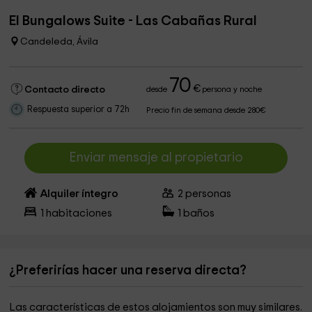
El Bungalows Suite - Las Cabañas Rural
Candeleda, Ávila
70
€
Contacto directo
desde
persona y noche
Respuesta superior a 72h
Precio fin de semana desde 280€
Enviar mensaje al propietario
Alquiler íntegro
2
personas
1
habitaciones
1
baños
¿Preferirías hacer una reserva directa?
Las características de estos alojamientos son muy similares.