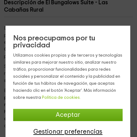
Descripción de El Bungalows Suite - Las
Cabañas Rural
Dentro de una
enorme finca
, se sitúa en un entorno natural,
paseos llenos de encanto, verde vegetación durante todo
Nos preocupamos por tu
el año,
fuentes con el mejor agua el mundo.
El paraje de
privacidad
Chilla
es sin duda, la zona mas bonita en la que poder
Utilizamos cookies propias y de terceros y tecnologías
pasar días de descanso.
similares para mejorar nuestro sitio, analizar nuestro
Si lo que más deseas es
desconectar por completo
del
tráfico, proporcionar funcionalidades para redes
ruido de la ciudad y disfrutar de naturaleza viva, éste es tu
sociales y personalizar el contenido y la publicidad en
sitio:
función de tus hábitos de navegación, que aceptas
haciendo clic en el botón 'Aceptar'. Más información
El
Bungalow-Suite Los Cerezos
para
2 adultos, amplíable
sobre nuestra
Política de cookies.
para 2 niños (
con suplemento), tiene habitación de
matrimonio
con baño con columna de
hidromasaje
,
habitación
con
bañera de hidromasaje,
salón con
Aceptar
chimenea
de leña, televisión, DVD, pendrive con pelis,
comedor y
cocina
equipada.
Gestionar preferencias