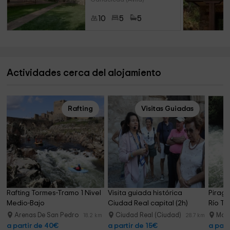
10
5
5
Actividades cerca del alojamiento
Rafting
Visitas Guiadas
Rafting Tormes-Tramo 1 Nivel 
Visita guiada histórica 
Piragü
Medio-Bajo
Ciudad Real capital (2h)
Río Ti
Arenas De San Pedro
Ciudad Real (Ciudad)
Madr
18.2 km
28.7 km
a partir de 40€
a partir de 15€
a part