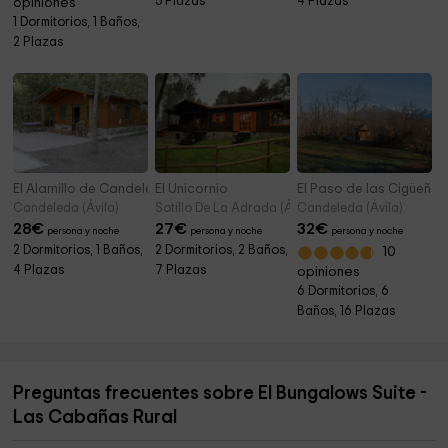
5 Plazas
4 Plazas
opiniones
1 Dormitorios, 1 Baños,
2 Plazas
El Alamillo de Candeleda- El Bosque
El Unicornio
El Paso de las Cigüeñas
Candeleda (Ávila)
Sotillo De La Adrada (Ávila)
Candeleda (Ávila)
28
€
27
€
32
€
persona y noche
persona y noche
persona y noche
2 Dormitorios, 1 Baños,
2 Dormitorios, 2 Baños,
10
4 Plazas
7 Plazas
opiniones
6 Dormitorios, 6
Baños, 16 Plazas
Preguntas frecuentes sobre El Bungalows Suite -
Las Cabañas Rural