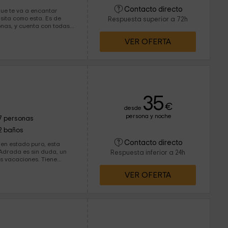
Contacto directo
ue te va a encantar
a como esta. Es de
Respuesta superior a 72h
nas, y cuenta con todas
r para disfrutar al
VER OFERTA
e 6 hectáreas.
35
€
desde
persona y noche
7 personas
2 baños
Contacto directo
 en estado puro, esta
 Adrada es sin duda, un
Respuesta inferior a 24h
acaciones. Tiene
ximo de 7 personas que
VER OFERTA
ncón de Soria en el que