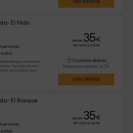
VER OFERTA
ral en esta vivienda
da- El Nido
35
€
desde
persona y noche
4 personas
1 baños
Contacto directo
modidades que necesitas
ata de una
Respuesta superior a 72h
abaña de madera, que
s, y que cumple con todo
VER OFERTA
otra vivienda, 6 hectáreas de espacios verdes. ¿Te apuntas?
eda- El Bosque
35
€
desde
persona y noche
4 personas
1 baños