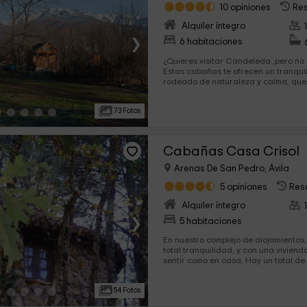
10 opiniones
Res
Alquiler íntegro
›
6 habitaciones
¿Quieres visitar Candeleda ,pero no
Estas cabañas te ofrecen un tranqui
rodeado de naturaleza y calma, que,
posibilidad de conocer esta bonita l
comarca en la que se sitúa y sus as
73 Fotos
tesoros naturales. Sabemos que te gustará la experiencia, y
que volverás a repetirla.
Cabañas Casa Crisol
Arenas De San Pedro, Ávila
5 opiniones
Res
Alquiler íntegro
›
5 habitaciones
En nuestro complejo de alojamientos,
total tranquilidad, y con una vivien
sentir como en casa. Hay un total de 5 cabañas con distintas
posibilidades de alojamiento, para q
casa, y puedas elegir cuál es la que
54 Fotos
necesidades. Y todo esto, ¿dónde?. En Arenas de San Pedro,
provincia de Ávila.