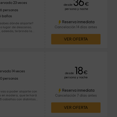
36
ervado 23 veces
€
desde
persona y noche
16 personas
6 baños
Reserva inmediata
 sabes dónde alojarte?
Cancelación 14 días antes
lo lugar de descanso,
 además, te brinda la
ocalidad, así como la
VER OFERTA
ombrosos paisajes y
18
ervado 14 veces
€
desde
persona y noche
10 personas
Reserva inmediata
 vas a poder alojarte con
da en madera, que te hará
Cancelación 7 días antes
ue te sientas como en
VER OFERTA
 mejor se adapta a tus