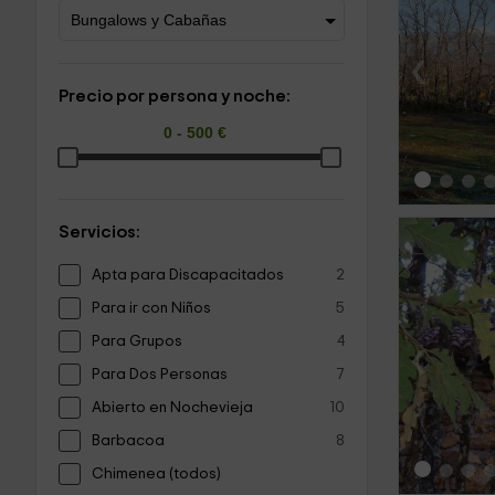
‹
Precio por persona y noche:
Servicios:
Apta para Discapacitados
2
Para ir con Niños
5
Para Grupos
4
‹
Para Dos Personas
7
Abierto en Nochevieja
10
Barbacoa
8
Chimenea (todos)