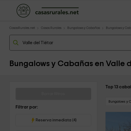
CasasRurales.net
Casas Rurales
Bungalows y Cabañas
Bungalows y Caba
Bungalows y Cabañas en Valle d
Top 13 cabañ
Borrar filtros
Bungalows y 
Filtrar por:
Reserva inmediata (4)