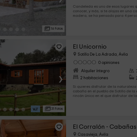
Candeleda es uno de esos lugares q
conocer, y más, si te alojas en una casit
madera, se ha pensado para 4 perso
las comodidades que puedas imagina
máximo de tus vacaciones. Y fuera, podrás compartir espacio
16 Fotos
con la otra vivienda de esta finca d
El Unicornio
Sotillo De La Adrada, Ávila
0 opiniones
Alquiler íntegro
›
2 habitaciones
Si quieres disfrutar de la naturaleza
cabaña en el pueblo de Sotillo de la
rincón único en el que disfrutar de las v
capacidad en el interior para un má
van a poder conocer a fondo este ri
31 Fotos
merece la pena pasar unos días.
El Corralón - Cabañas
Casavieja, Ávila