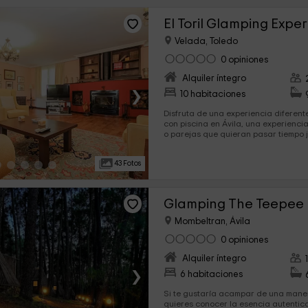
El Toril Glamping Expe
Velada, Toledo
0 opiniones
Alquiler íntegro
›
10 habitaciones
Disfruta de una experiencia diferen
con piscina en Ávila, una experienc
o parejas que quieran pasar tiempo j
románticas sky bubbles donde ver las
para 4 personas y una villa de 16 pe
43 Fotos
Glamping The Teepee
Mombeltran, Ávila
0 opiniones
Alquiler íntegro
›
6 habitaciones
Si te gustaría acampar de una maner
quieres conocer la esencia autentica