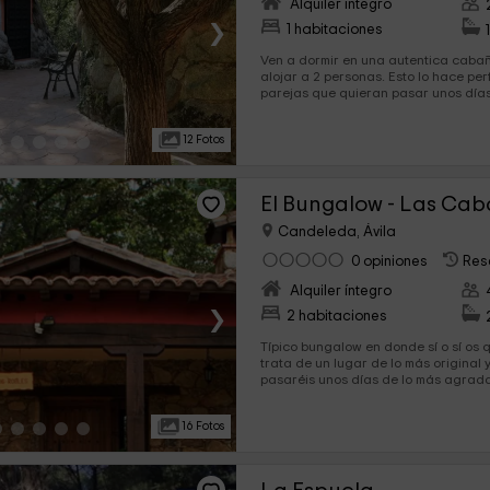
Alquiler íntegro
›
1 habitaciones
Ven a dormir en una autentica caba
alojar a 2 personas. Esto lo hace p
parejas que quieran pasar unos días
eso sí, con todas las comodidades q
Dispone de una cocina, así como de u
12 Fotos
cuarto de baño y salón-comedor.
El Bungalow - Las Cab
Candeleda, Ávila
0 opiniones
Res
Alquiler íntegro
›
2 habitaciones
Típico bungalow en donde sí o sí os 
trata de un lugar de lo más original
pasaréis unos días de lo más agrad
para 4 personas y cuenta con 2 dorm
camas de matrimonio. Además, en c
16 Fotos
a un cuarto de baño privado.