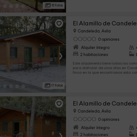
dudéis, disfrutda en un entorno natu
15 Fotos
independiente para 2 o 4 personas.
El Alamillo de Candele
Candeleda, Ávila
0 opiniones
Alquiler íntegro
›
2 habitaciones
Este alojamiento tiene todas las co
para disfrutar de unos días en Candeleda. Se tr
finca en la que encontramos esta c
hemos acondicionado para 4 persona
lo que necesitas para disfrutar. En el exterior, comparte con la
17 Fotos
El Alamillo de Candel
Candeleda, Ávila
0 opiniones
Alquiler íntegro
›
2 habitaciones