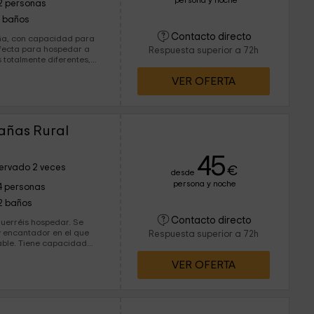
persona y noche
2 personas
1 baños
Contacto directo
ña, con capacidad para
erfecta para hospedar a
Respuesta superior a 72h
 totalmente diferentes,
ue puedan necesitar.
VER OFERTA
n dormitorio doble,
añas Rural
45
ervado 2 veces
€
desde
persona y noche
4 personas
2 baños
Contacto directo
querréis hospedar. Se
 y encantador en el que
Respuesta superior a 72h
able. Tiene capacidad
itorios dobles, ambos con
VER OFERTA
asa habitación hay acceso