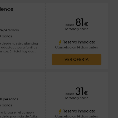
rience
81
€
desde
persona y noche
24 personas
9 baños
Reserva inmediata
te desde nuestro glamping
Cancelación 14 días antes
ia adaptada para familias
untos. En total hay dos
 estrellas, una tienda
VER OFERTA
rsonas.
31
€
desde
persona y noche
18 personas
6 baños
Reserva inmediata
a lujosa en el campo y
Cancelación 14 días antes
 de la provincia de Ávila,