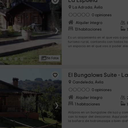
La Espuela
La Adrada, Ávila
0 opiniones
Alquiler íntegro
›
13 habitaciones
Es un alojamiento en el que vas a po
turismo rural, contando con todas las co
un espacio en el que vas a poder ele
alojamientos quieres disfrutar. Nos
Adrada, que es una zona de Ávila en 
56 Fotos
es maravilloso. No dudes en ve
Candeleda, Ávila
0 opiniones
Alquiler íntegro
›
1 habitaciones
Alójaos en un bungalow de lujo y co
con lo mejor del descanso. Aquí pod
la bañera de hidromasaje o bien disf
ducha, por lo que vuestro descanso 