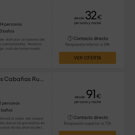
32
€
desde
persona y noche
84 personas
13 baños
Contacto directo
der disfrutar al máximo del
modidades. Tenemos
Respuesta inferior a 24h
gir cuál de todos nuestros
 encontramos en La
VER OFERTA
la que el entorno natural
nir a conocernos.
El Bungalows Suite - Las Cabañas Rural
91
€
desde
persona y noche
2 personas
1 baños
Contacto directo
mbinad lo mejor del campo
réis daros largos baños en
Respuesta superior a 72h
rutad de los chorros de la
está asegurado. No lo