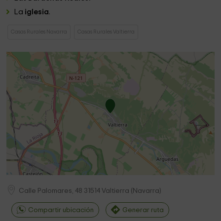
La
iglesia
.
Casas Rurales Navarra
Casas Rurales Valtierra
Calle Palomares, 48
31514
Valtierra
(
Navarra
)
Compartir ubicación
Generar ruta