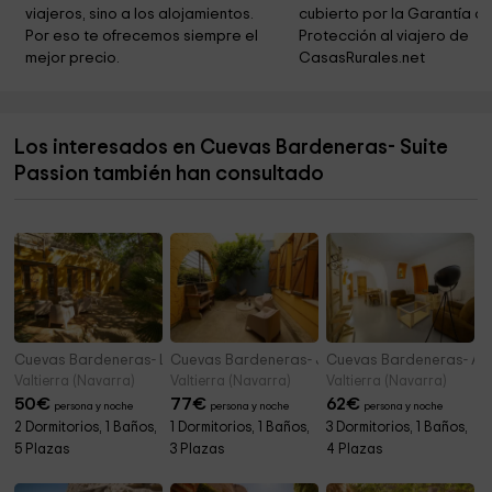
viajeros, sino a los alojamientos. 
cubierto por la Garantía de
Por eso te ofrecemos siempre el 
Protección al viajero de 
mejor precio.
CasasRurales.net
Los interesados en Cuevas Bardeneras- Suite
Passion también han consultado
Cuevas Bardeneras- La Perdiz
Cuevas Bardeneras- Junior Suite Cobachón
Cuevas Bardeneras- Al
Valtierra (Navarra)
Valtierra (Navarra)
Valtierra (Navarra)
50
€
77
€
62
€
persona y noche
persona y noche
persona y noche
2 Dormitorios, 1 Baños,
1 Dormitorios, 1 Baños,
3 Dormitorios, 1 Baños,
5 Plazas
3 Plazas
4 Plazas