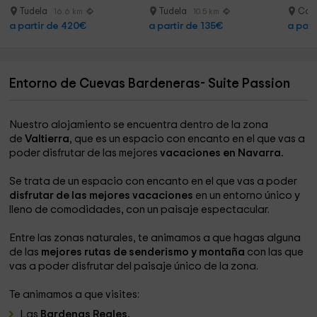
Tudela
Tudela
Cas
16.6 km
10.5 km
a partir de 420€
a partir de 135€
a part
Entorno de Cuevas Bardeneras- Suite Passion
Nuestro alojamiento se encuentra dentro de la zona
de
Valtierra
, que es un espacio con encanto en el que vas a
poder disfrutar de las mejores
vacaciones en Navarra.
Se trata de un espacio con encanto en el que vas a poder
disfrutar de las mejores vacaciones
en un entorno único y
lleno de comodidades, con un paisaje espectacular.
Entre las zonas naturales, te animamos a que hagas alguna
de las
mejores rutas de senderismo y montaña
con las que
vas a poder disfrutar del paisaje único de la zona.
Te animamos a que visites:
Las
Bardenas Reales.