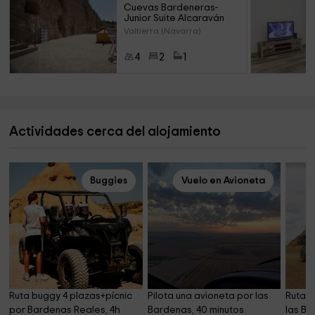
Cuevas Bardeneras- 
Junior Suite Alcaraván
Valtierra (Navarra)
4
2
1
Actividades cerca del alojamiento
Buggies
Vuelo en Avioneta
Ruta buggy 4 plazas+pícnic 
Pilota una avioneta por las 
Ruta e
por Bardenas Reales, 4h
Bardenas, 40 minutos
las Ba