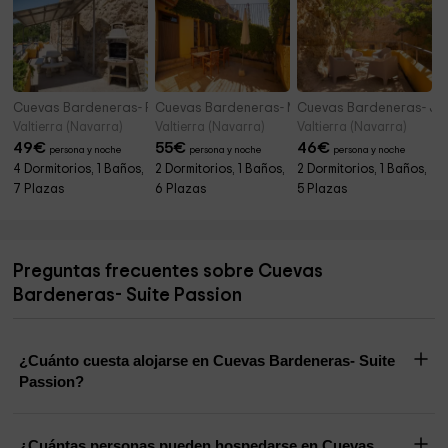
Cuevas Bardeneras- Premium Palomar
Cuevas Bardeneras- Mochuelo Familiar
Cuevas Bardeneras- Jun
Valtierra (Navarra)
Valtierra (Navarra)
Valtierra (Navarra)
49
€
55
€
46
€
persona y noche
persona y noche
persona y noche
4 Dormitorios, 1 Baños,
2 Dormitorios, 1 Baños,
2 Dormitorios, 1 Baños,
7 Plazas
6 Plazas
5 Plazas
Preguntas frecuentes sobre Cuevas
Bardeneras- Suite Passion
¿Cuánto cuesta alojarse en Cuevas Bardeneras- Suite
Passion?
¿Cuántas personas pueden hospedarse en Cuevas