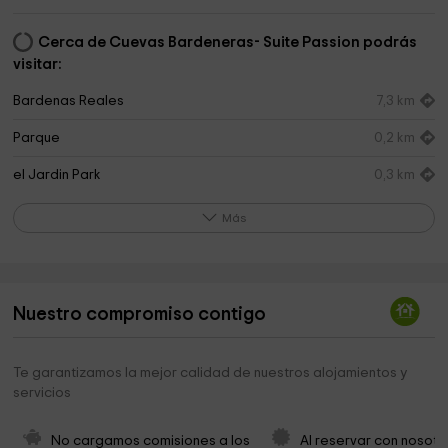
Cerca de Cuevas Bardeneras- Suite Passion podrás
visitar:
Bardenas Reales
7,3 km
Parque
0,2 km
el Jardin Park
0,3 km
Esperanza Park
1,3 km
Más
senda viva
4,1 km
Ermita de la Virgen del Yugo
4,3 km
Nuestro compromiso contigo
Te garantizamos la mejor calidad de nuestros alojamientos y
servicios
No cargamos comisiones a los 
Al reservar con nosotr