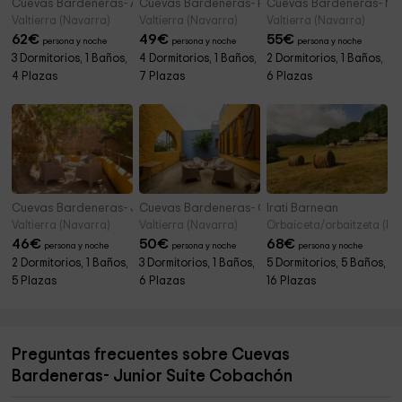
Cuevas Bardeneras- Alimoche
Cuevas Bardeneras- Premium Palomar
Cuevas Bardeneras- Moc
Valtierra (Navarra)
Valtierra (Navarra)
Valtierra (Navarra)
62
€
49
€
55
€
persona y noche
persona y noche
persona y noche
3 Dormitorios, 1 Baños,
4 Dormitorios, 1 Baños,
2 Dormitorios, 1 Baños,
4 Plazas
7 Plazas
6 Plazas
Cuevas Bardeneras- Junior Suite Alondra
Cuevas Bardeneras- Calandria Familiar
Irati Barnean
Valtierra (Navarra)
Valtierra (Navarra)
Orbaiceta/orbaitzeta (Na
46
€
50
€
68
€
persona y noche
persona y noche
persona y noche
2 Dormitorios, 1 Baños,
3 Dormitorios, 1 Baños,
5 Dormitorios, 5 Baños,
5 Plazas
6 Plazas
16 Plazas
Preguntas frecuentes sobre Cuevas
Bardeneras- Junior Suite Cobachón