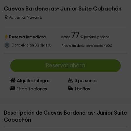
Cuevas Bardeneras- Junior Suite Cobachón
Valtierra, Navarra
77
€
Reserva inmediata
desde
persona y noche
Cancelación 30 días
Precio fin de semana desde 460€
Reservar ahora
Alquiler íntegro
3
personas
1
habitaciones
1
baños
Descripción de Cuevas Bardeneras- Junior Suite
Cobachón