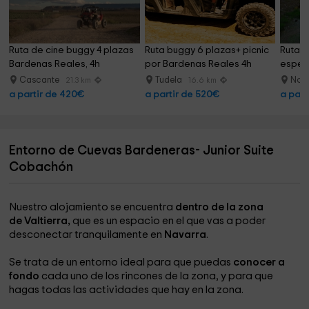
Ruta de cine buggy 4 plazas 
Ruta buggy 6 plazas+ picnic 
Ruta a
Bardenas Reales, 4h
por Bardenas Reales 4h
especi
Cascante
Tudela
Nova
21.3 km
16.6 km
a partir de 420€
a partir de 520€
a part
Entorno de Cuevas Bardeneras- Junior Suite
Cobachón
Nuestro alojamiento se encuentra
dentro de la zona
de Valtierra,
que es un espacio en el que vas a poder
desconectar tranquilamente en
Navarra
.
Se trata de un entorno ideal para que puedas
conocer a
fondo
cada uno de los rincones de la zona, y para que
hagas todas las actividades que hay en la zona.