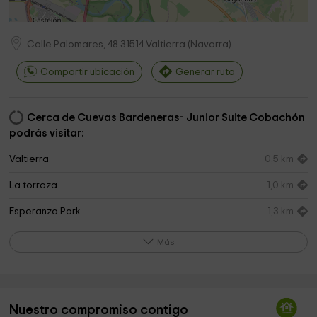
Calle Palomares, 48
31514
Valtierra
(
Navarra
)
Compartir ubicación
Generar ruta
Cerca de Cuevas Bardeneras- Junior Suite Cobachón
podrás visitar:
Valtierra
0,5 km
La torraza
1,0 km
Esperanza Park
1,3 km
Fuente
1,4 km
Más
senda viva
4,1 km
Ermita de la Virgen del Yugo
4,3 km
Nuestro compromiso contigo
Soto del Ramalete
4,4 km