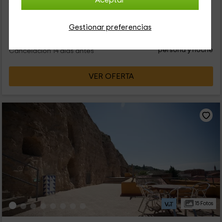
Aceptar
forma independiente o bien, juntas. Están rodeadas por
amplios...
Gestionar preferencias
31
€
Reserva inmediata
desde
persona y noche
Cancelación 14 días antes
VER OFERTA
15 Fotos