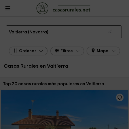
CasasRurales.net
Casas Rurales
Casas Rurales Navarra
Casas Rurales
Valtierra
Las 23 mejores casas rurales en Valtierra de 2026
Valtierra (Navarra)
Ordenar
Filtros
Mapa
Casas Rurales en Valtierra
Ordenar por:
Top 20 casas rurales más populares en Valtierra