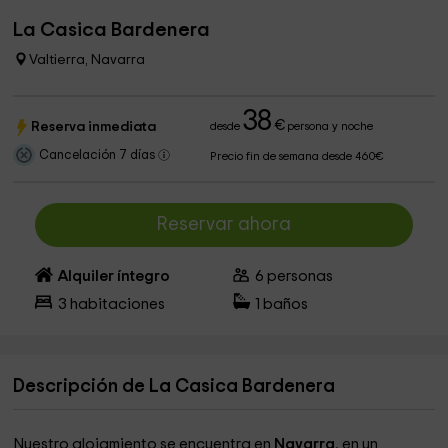
La Casica Bardenera
Valtierra, Navarra
38
€
Reserva inmediata
desde
persona y noche
Cancelación 7 días
Precio fin de semana desde 460€
Reservar ahora
Alquiler íntegro
6
personas
3
habitaciones
1
baños
Descripción de La Casica Bardenera
Nuestro alojamiento se encuentra en
Navarra
, en un