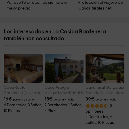
Por eso te ofrecemos siempre el 
Protección al viajero de 
mejor precio.
CasasRurales.net
Los interesados en La Casica Bardenera
también han consultado
Casa Roblan
Casa Artegia
Casa rural Garzibaita
Carcastillo (Navarra)
Mezquiriz/mezkiritz (Navarra)
Sumbilla/sunbilla (Navarra
16
€
18
€
39
€
persona y noche
persona y noche
persona y noche
4 Dormitorios, 3 Baños,
2 Dormitorios, 1 Baños,
2
10 Plazas
4 Plazas
opiniones
4 Dormitorios, 4
Baños, 10 Plazas