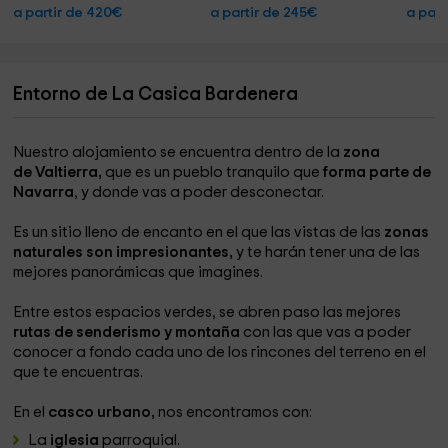
a partir de 420€
a partir de 245€
a part
Entorno de La Casica Bardenera
Nuestro alojamiento se encuentra dentro de la
zona
de Valtierra,
que es un pueblo tranquilo que
forma parte de
Navarra
, y donde vas a poder desconectar.
Es un sitio lleno de encanto en el que las vistas de las
zonas
naturales son impresionantes,
y te harán tener una de las
mejores panorámicas que imagines.
Entre estos espacios verdes, se abren paso las mejores
rutas de senderismo y montaña
con las que vas a poder
conocer a fondo cada uno de los rincones del terreno en el
que te encuentras.
En el
casco urbano,
nos encontramos con:
La
iglesia
parroquial.