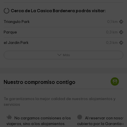
Cerca de La Casica Bardenera podrás visitar:
Triangulo Park
0,1 km
Parque
0,3 km
el Jardin Park
0,3 km
Valtierra
0,5 km
Más
Esperanza Park
1,3 km
senda viva
4,3 km
Nuestro compromiso contigo
Cementerio
4,4 km
Te garantizamos la mejor calidad de nuestros alojamientos y
servicios
No cargamos comisiones a los 
Al reservar con nosotr
viajeros, sino a los alojamientos. 
cubierto por la Garantía de