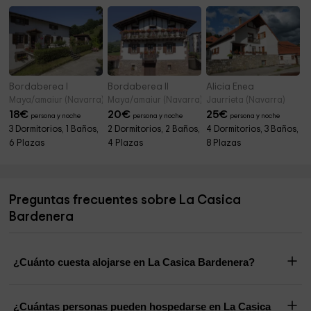
Bordaberea I
Bordaberea II
Alicia Enea
Maya/amaiur (Navarra)
Maya/amaiur (Navarra)
Jaurrieta (Navarra)
18
€
20
€
25
€
persona y noche
persona y noche
persona y noche
3 Dormitorios, 1 Baños,
2 Dormitorios, 2 Baños,
4 Dormitorios, 3 Baños,
6 Plazas
4 Plazas
8 Plazas
Preguntas frecuentes sobre La Casica
Bardenera
¿Cuánto cuesta alojarse en La Casica Bardenera?
¿Cuántas personas pueden hospedarse en La Casica