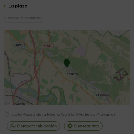
La
plaza
.
Casas Rurales Valtierra
Calle Paseo de la Ribera 185
31514
Valtierra
(
Navarra
)
Compartir ubicación
Generar ruta