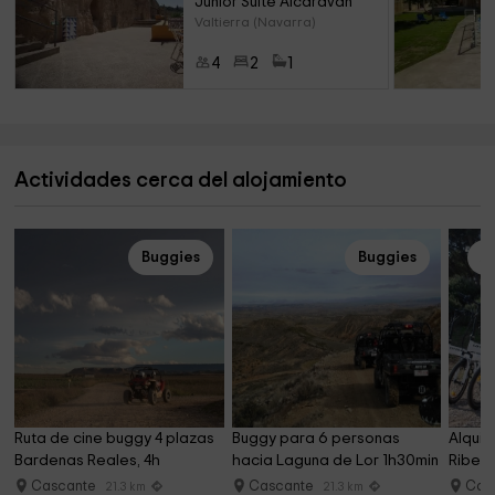
Junior Suite Alcaraván
Valtierra (Navarra)
4
2
1
Actividades cerca del alojamiento
Buggies
Buggies
Al
Ruta de cine buggy 4 plazas 
Buggy para 6 personas 
Alquile
Bardenas Reales, 4h
hacia Laguna de Lor 1h30min
Ribera
Cascante
Cascante
Cas
21.3 km
21.3 km