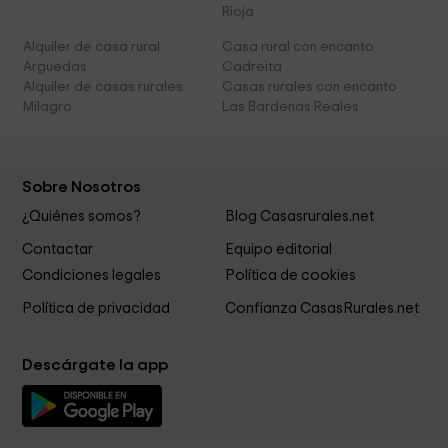
Rioja
Alquiler de casa rural
Casa rural con encanto
Arguedas
Cadreita
Alquiler de casas rurales
Casas rurales con encanto
Milagro
Las Bardenas Reales
Sobre Nosotros
¿Quiénes somos?
Blog Casasrurales.net
Contactar
Equipo editorial
Condiciones legales
Política de cookies
Política de privacidad
Confianza CasasRurales.net
Descárgate la app