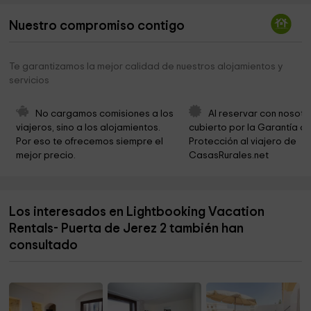
Iglesia
0,2 km
Nuestro compromiso contigo
Tarifa Ayuntamiento
0,3 km
Residencia de Díaz
0,4 km
Te garantizamos la mejor calidad de nuestros alojamientos y
servicios
Capilla De San Isidro
0,7 km
Parque Feria
0,8 km
No cargamos comisiones a los 
Al reservar con nosotr
viajeros, sino a los alojamientos. 
cubierto por la Garantía de
Estrecho Natural Park
1,3 km
Por eso te ofrecemos siempre el 
Protección al viajero de 
mejor precio.
CasasRurales.net
Isla de las Palomas
1,4 km
CCS TARIFA
2,0 km
Los interesados en Lightbooking Vacation
Ozu-Bar Tarifa
3,9 km
Rentals- Puerta de Jerez 2 también han
Parroquia del Espíritu Santo
18,1 km
consultado