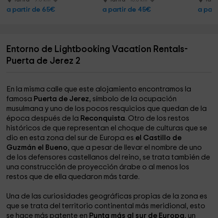
a partir de 65€
a partir de 45€
a part
Entorno de Lightbooking Vacation Rentals-
Puerta de Jerez 2
En la misma calle que este alojamiento encontramos la
famosa
Puerta de Jerez
, símbolo de la ocupación
musulmana y uno de los pocos resquicios que quedan de la
época después de la
Reconquista
. Otro de los restos
históricos de que representan el choque de culturas que se
dio en esta zona del sur de Europa es
el Castillo de
Guzmán el Bueno
, que a pesar de llevar el nombre de uno
de los defensores castellanos del reino, se trata también de
una construcción de proyección árabe o al menos los
restos que de ella quedaron más tarde.
Una de las curiosidades geográficas propias de la zona es
que se trata del territorio continental más meridional, esto
se hace más patente en
Punta más al sur de Europa
, un