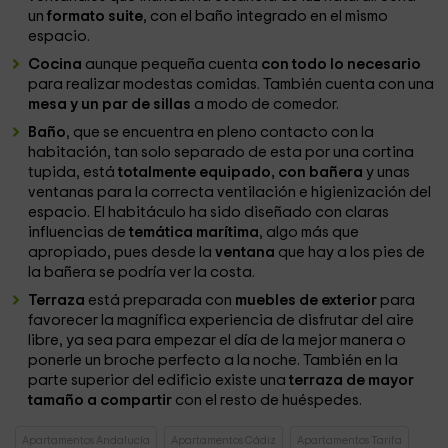
un
formato suite
, con el baño integrado en el mismo
espacio.
Cocina
aunque pequeña cuenta
con todo lo necesario
para realizar modestas comidas. También cuenta con una
mesa y un par de sillas
a modo de comedor.
Baño
, que se encuentra en pleno contacto con la
habitación, tan solo separado de esta por una cortina
tupida, está
totalmente equipado, con bañera
y unas
ventanas para la correcta ventilación e higienización del
espacio. El habitáculo ha sido diseñado con claras
influencias de
temática marítima
, algo más que
apropiado, pues desde la
ventana
que hay a los pies de
la bañera se podría ver la costa.
Terraza
está preparada con
muebles de exterior
para
favorecer la magnífica experiencia de disfrutar del aire
libre, ya sea para empezar el día de la mejor manera o
ponerle un broche perfecto a la noche. También en la
parte superior del edificio existe una
terraza de mayor
tamaño a compartir
con el resto de huéspedes.
Apartamentos Andalucía
Apartamentos Cádiz
Apartamentos Tarifa