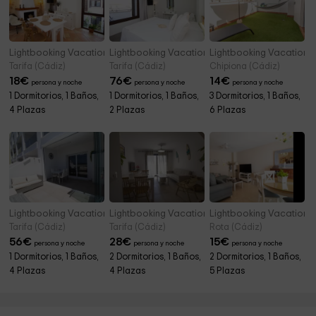
Lightbooking Vacation Rentals- Puerta de Jerez 4
Lightbooking Vacation Rentals- Estudio sin coc
Lightbooking Vacation 
Tarifa (Cádiz)
Tarifa (Cádiz)
Chipiona (Cádiz)
18
€
76
€
14
€
persona y noche
persona y noche
persona y noche
1 Dormitorios, 1 Baños,
1 Dormitorios, 1 Baños,
3 Dormitorios, 1 Baños,
4 Plazas
2 Plazas
6 Plazas
Lightbooking Vacation Rentals- Tarifa Mirador I
Lightbooking Vacation Rentals- Tarifa II Conven
Lightbooking Vacation R
Tarifa (Cádiz)
Tarifa (Cádiz)
Rota (Cádiz)
56
€
28
€
15
€
persona y noche
persona y noche
persona y noche
1 Dormitorios, 1 Baños,
2 Dormitorios, 1 Baños,
2 Dormitorios, 1 Baños,
4 Plazas
4 Plazas
5 Plazas