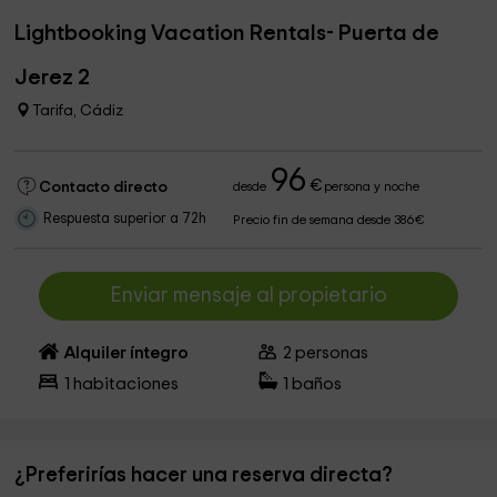
Lightbooking Vacation Rentals- Puerta de
Jerez 2
Tarifa, Cádiz
96
€
Contacto directo
desde
persona y noche
Respuesta superior a 72h
Precio fin de semana desde 386€
Enviar mensaje al propietario
Alquiler íntegro
2
personas
1
habitaciones
1
baños
¿Preferirías hacer una reserva directa?