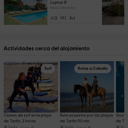
Luymar B
Mazo (Tenerife)
3
1
1
Actividades cerca del alojamiento
Surf
Rutas a Caballo
Clases de surf en la playa 
Ruta ecuestre por las playas 
Snorke
de Tarifa, 2 horas
de Tarifa 90 min
de Tar
Tarifa
Tarifa
Tari
9.0 km
10.8 km