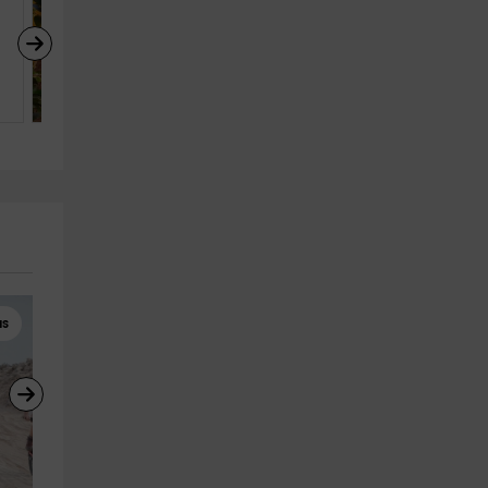
Lightbooking Vacation 
Rentals- Apto Tazacorte
Tazacorte (La Palma)
3
1
1
as
Quads
Windsurf