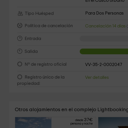
En el Casco Urbano
Para Dos Personas
Tipo Huésped
Política de cancelación
Cancelación 14 días
Entrada
Salida
Nº de registro oficial
VV-35-2-0002047
Registro único de la
Ver detalles
propiedad:
Otros alojamientos en el complejo Lightbookin
37
€
desde
persona y noche