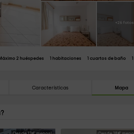
+26 fotos
Máximo 2 huéspedes
1 habitaciones
1 cuartos de baño
1
Características
Mapa
a?
¡Desde 13€ menos!
¡Desde 18€ meno