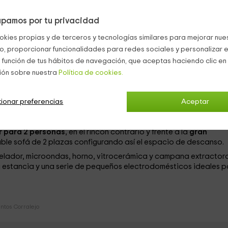
e de sus huéspedes
los siguientes espacios, así como todos los
pamos por tu privacidad
okies propias y de terceros y tecnologías similares para mejorar nuest
co, proporcionar funcionalidades para redes sociales y personalizar e
trimonio
flanqueada por mesillas de noche con sendas luces, h
 función de tus hábitos de navegación, que aceptas haciendo clic en 
idad de poner en orden nuestros enseres mientras dure nuestra
ión sobre nuestra
Política de cookies.
baño completo
que además de tener los elementos sanitarios
ne una
bañera
con una mampara de vidrio transparente que la
ionar preferencias
Aceptar
 a distintos menesteres, mientras que en un extremo encontra
 para 2 personas
, en el rincón contrario y frente a la
gran
able sofá de 2 plazas configurando así el espacio de descanso.
gelador, microondas, horno, vitrocerámica y campana extractor
 estancia y una serie de pequeños electrodomésticos ideales p
tos Corralejo