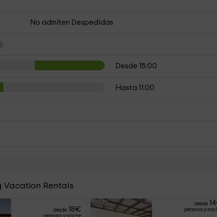
No admiten Despedidas
Desde 15:00
Hasta 11:00
g Vacation Rentals
14
desde
18
€
persona y noc
desde
persona y noche