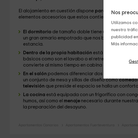
El alojamiento en cuestión dispone
para uso y disfrut
Nos preocu
elementos accesorios que estos contienen:
Utilizamos co
nuestro tráfi
El dormitorio
de tamaño doble tiene una
cama de ma
publicidad en
un gran armario empotrado que nos brinda la oportun
estancia.
Más informac
Dentro de la propia habitación
está el acceso a un
básicos como son el lavabo o el retrete, también tie
Gest
convierte al mismo tiempo en cabina de ducha.
En el salón
podemos diferenciar dos zonas dedicadas
un conjunto de mesa y sillas de diseño como
comedor
televisión
que preside el espacio se halla un confort
La cocina
está equipada con un frigorífico con con
humos, así como el
menaje
necesario durante nuestra
la preparación del desayuno.
Apartamentos Canarias
Apartamentos Fuerteventura
Apartamen