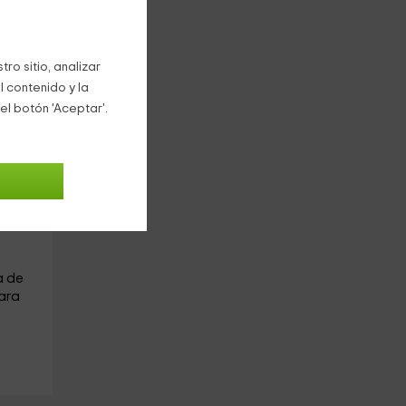
ro sitio, analizar
l contenido y la
ay
el botón 'Aceptar'.
mos
a de
ara