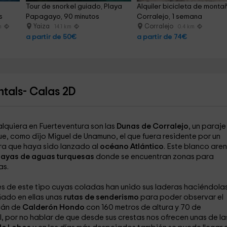
 
Tour de snorkel guiado, Playa 
Alquiler bicicleta de monta
s
Papagayo, 90 minutos
Corralejo, 1 semana
Yaiza
Corralejo
m
14.1 km
0.4 km
a partir de 50€
a partir de 74€
tals- Calas 2D
alquiera en Fuerteventura son las
Dunas de Corralejo
, un paraje
que, como dijo Miguel de Unamuno, el que fuera residente por un
ara que haya sido lanzado al
océano Atlántico
. Este blanco aren
layas de aguas turquesas
donde se encuentran zonas para
as.
s de este tipo cuyas coladas han unido sus laderas haciéndola
ñado en ellas unas
rutas de senderismo
para poder observar el
lcán de
Calderón Hondo
con 160 metros de altura y 70 de
, por no hablar de que desde sus crestas nos ofrecen unas de la