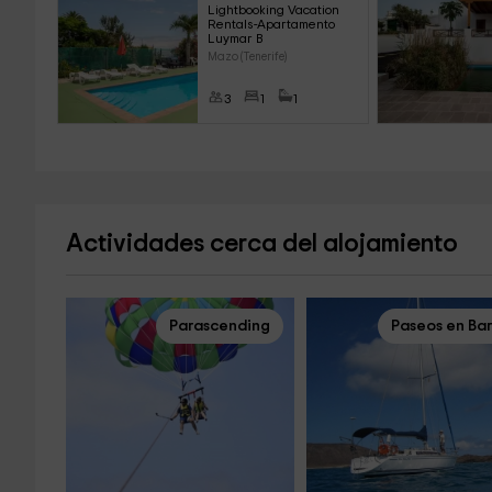
Lightbooking Vacation 
Rentals-Apartamento 
Luymar B
Mazo (Tenerife)
3
1
1
Actividades cerca del alojamiento
Parascending
Paseos en Ba