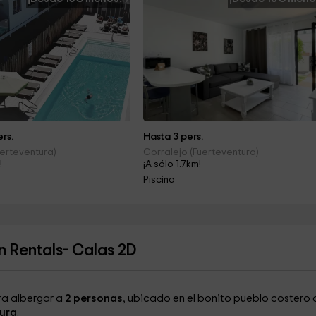
rs.
Hasta 3 pers.
uerteventura)
Corralejo (Fuerteventura)
!
¡A sólo 1.7km!
Piscina
 Rentals- Calas 2D
a albergar a
2 personas
, ubicado en el bonito pueblo costero 
ura
.