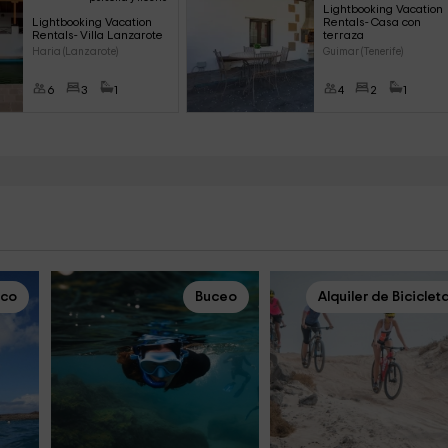
Lightbooking Vacation 
Lightbooking Vacation 
Rentals- Casa con 
Rentals- Villa Lanzarote
terraza
Haria (Lanzarote)
Guimar (Tenerife)
6
3
1
4
2
1
rco
Buceo
Alquiler de Biciclet