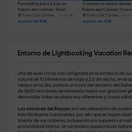
Parasailing para 2 pax en 
Travesía en velero desde
Puerto del Carmen, 10min
Puerto del Carmen 2 hora
Puerto Del Carmen
Puerto Del Carmen
27.9 km
28.0 k
a partir de 95€
a partir de 45€
Entorno de Lightbooking Vacation Ren
Una de esas vistas casi obligadas en la estancia de cu
natural de 10 kilómetros de largo y 2,5 de ancho, en el 
tiempo en la isla, parece un trozo del desierto del Sah
de 2600 hectáreas de extensión muere con gracia en
p
desarrollar vidas de playa muy diferentes y todas válid
Los volcanes del Bayuyo
son una alineación de cumbre
más fácilmente transitables, por ello que se hayan dise
interior de sus cráteres, incluyendo por supuesto el vo
profundidad interior. Un verdadero espectáculo natural