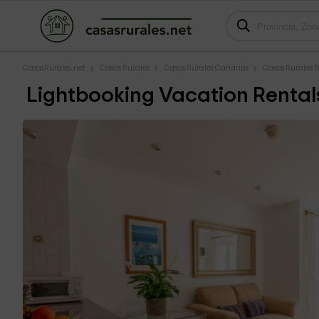
CasasRurales.net
Casas Rurales
Casas Rurales Canarias
Casas Rurales 
Lightbooking Vacation Rental