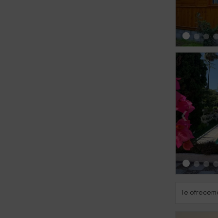
‹
Te ofrecemo