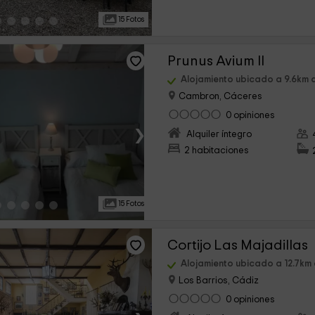
15 Fotos
Prunus Avium II
Alojamiento ubicado a 9.6km 
Cambron, Cáceres
0 opiniones
›
Alquiler íntegro
2 habitaciones
15 Fotos
Cortijo Las Majadillas
Alojamiento ubicado a 12.7km 
Los Barrios, Cádiz
0 opiniones