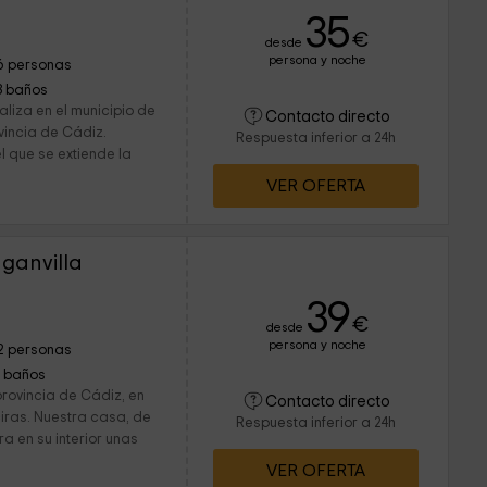
35
€
desde
persona y noche
6 personas
3 baños
aliza en el municipio de
Contacto directo
vincia de Cádiz.
Respuesta inferior a 24h
l que se extiende la
VER OFERTA
ganvilla
39
€
desde
persona y noche
2 personas
1 baños
provincia de Cádiz, en
Contacto directo
ciras. Nuestra casa, de
Respuesta inferior a 24h
a en su interior unas
VER OFERTA