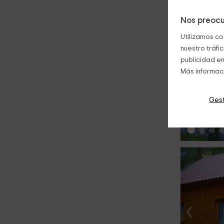
Nos preocu
Utilizamos co
nuestro tráfi
publicidad en
Más informac
‹
Gest
‹