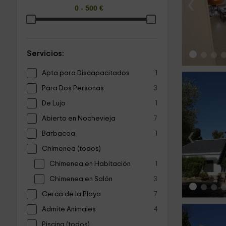
‹
Servicios:
Apta para Discapacitados
1
Para Dos Personas
3
De Lujo
1
Abierto en Nochevieja
7
‹
Barbacoa
1
Chimenea (todos)
Chimenea en Habitación
1
Chimenea en Salón
3
Cerca de la Playa
7
Admite Animales
4
Piscina (todos)