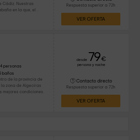
de Cádiz. Nuestras
Respuesta superior a 72h
baña en la que, el...
VER OFERTA
79
€
desde
persona y noche
14 personas
5 baños
tro de la provincia de
Contacto directo
 la zona de Algeciras
Respuesta superior a 72h
as mejores condiciones.
VER OFERTA