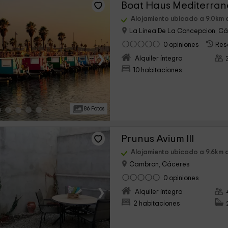
Boat Haus Mediterran
Alojamiento ubicado a 9.0km 
La Linea De La Concepcion, Cá
0 opiniones
Res
›
Alquiler íntegro
10 habitaciones
86 Fotos
Prunus Avium III
Alojamiento ubicado a 9.6km 
Cambron, Cáceres
0 opiniones
›
Alquiler íntegro
2 habitaciones