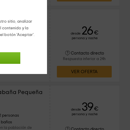
Cabaña Grande
ro sitio, analizar
26
l contenido y la
€
desde
el botón 'Aceptar'.
persona y noche
4 personas
1 baños
xactamente, en
Contacto directo
 de Cádiz. Como su
Respuesta inferior a 24h
iviendas son cabañas de
VER OFERTA
Cabaña Pequeña
39
€
desde
persona y noche
2 personas
1 baños
en la población de
Contacto directo