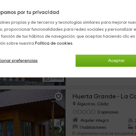
pamos por tu privacidad
Huerta Grande - La 
okies propias y de terceros y tecnologías similares para mejorar nuest
Algeciras, Cádiz
co, proporcionar funcionalidades para redes sociales y personalizar e
0 opiniones
 función de tus hábitos de navegación, que aceptas haciendo clic en 
Alquiler íntegro
ión sobre nuestra
Política de cookies.
›
1 habitaciones
La vivienda rural se encuentra, e
ionar preferencias
Aceptar
Algeciras, dentro de la provincia
propio nombre indica, nuestras v
madera, con...
13 Fotos
Huerta Grande - La 
Algeciras, Cádiz
0 opiniones
Alquiler íntegro
›
1 habitaciones
El alojamiento rural se encuentra 