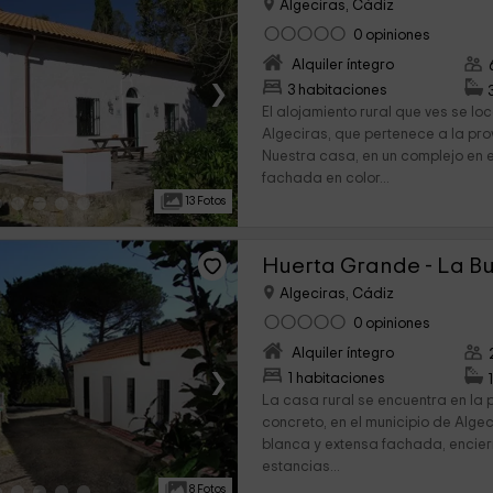
Algeciras, Cádiz
0 opiniones
Alquiler íntegro
›
3 habitaciones
El alojamiento rural que ves se loc
Algeciras, que pertenece a la pro
Nuestra casa, en un complejo en e
fachada en color...
13 Fotos
Huerta Grande - La Bu
Algeciras, Cádiz
0 opiniones
Alquiler íntegro
›
1 habitaciones
La casa rural se encuentra en la 
concreto, en el municipio de Alge
blanca y extensa fachada, encierr
estancias...
8 Fotos