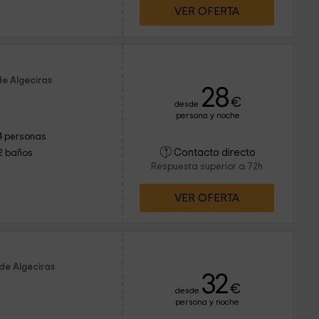
VER OFERTA
de Algeciras
28
€
desde
persona y noche
4 personas
Contacto directo
2 baños
Respuesta superior a 72h
VER OFERTA
de Algeciras
32
€
desde
persona y noche