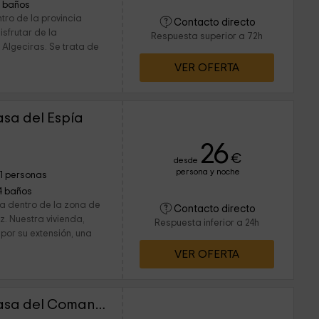
1 baños
tro de la provincia
Contacto directo
isfrutar de la
Respuesta superior a 72h
 Algeciras. Se trata de
VER OFERTA
sa del Espía
26
€
desde
persona y noche
11 personas
4 baños
ra dentro de la zona de
Contacto directo
z. Nuestra vivienda,
Respuesta inferior a 24h
por su extensión, una
VER OFERTA
Huerta Grande - La Casa del Comandante