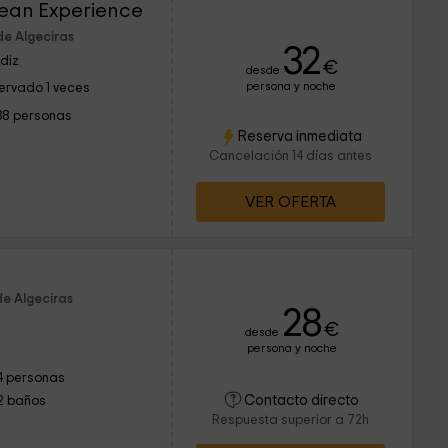
ean Experience
de Algeciras
32
diz
€
desde
persona y noche
ervado 1 veces
38 personas
Reserva inmediata
Cancelación 14 días antes
VER OFERTA
de Algeciras
28
€
desde
persona y noche
4 personas
Contacto directo
2 baños
Respuesta superior a 72h