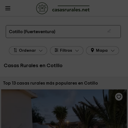
CasasRurales.net
Casas Rurales
Casas Rurales Canarias
Casas Rurales
Fuerteventura
Casas Rurales Cotillo
Las 13 mejores casas rurales en Cotillo de 2026
Cotillo (Fuerteventura)
Ordenar
Filtros
Mapa
Casas Rurales en Cotillo
Ordenar por:
Top 13 casas rurales más populares en Cotillo