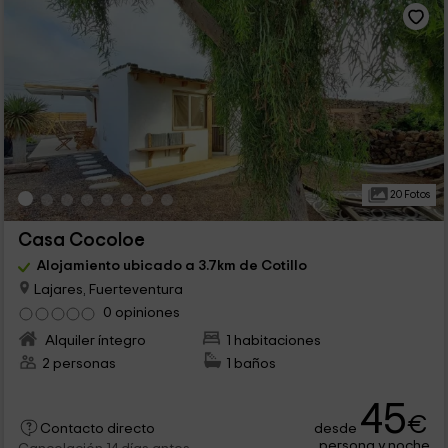
20 Fotos
Casa Cocoloe
Alojamiento ubicado a 3.7km de Cotillo
Lajares, Fuerteventura
0 opiniones
Alquiler íntegro
1 habitaciones
2 personas
1 baños
45
€
desde
Contacto directo
persona y noche