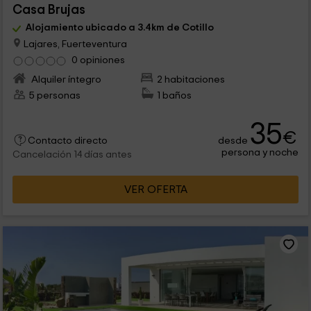
Casa Brujas
Alojamiento ubicado a 3.4km de Cotillo
Lajares, Fuerteventura
0 opiniones
Alquiler íntegro
2 habitaciones
5 personas
1 baños
35
€
desde
Contacto directo
persona y noche
Cancelación 14 días antes
VER OFERTA