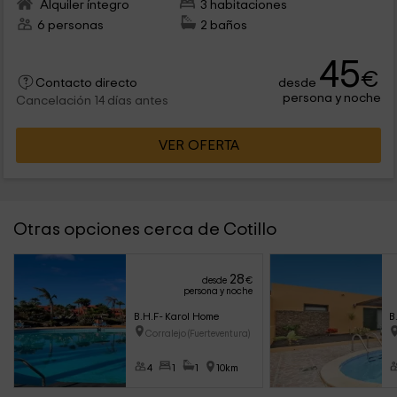
Alquiler íntegro
3 habitaciones
6 personas
2 baños
45
€
desde
Contacto directo
persona y noche
Cancelación 14 días antes
VER OFERTA
Otras opciones cerca de Cotillo
28
desde
€
persona y noche
B.H.F- Karol Home
B
Corralejo (Fuerteventura)
4
1
1
10km