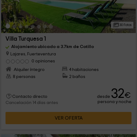
30 Fotos
Villa Turquesa 1
Alojamiento ubicado a 3.7km de Cotillo
Lajares, Fuerteventura
0 opiniones
Alquiler íntegro
4 habitaciones
8 personas
2 baños
32
€
desde
Contacto directo
persona y noche
Cancelación 14 días antes
VER OFERTA