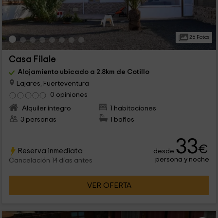
26 Fotos
Casa Filale
Alojamiento ubicado a 2.8km de Cotillo
Lajares, Fuerteventura
0 opiniones
Alquiler íntegro
1 habitaciones
3 personas
1 baños
33
€
Reserva inmediata
desde
persona y noche
Cancelación 14 días antes
VER OFERTA