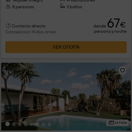
Alquiler íntegro
4 habitaciones
8 personas
3 baños
67
€
desde
Contacto directo
persona y noche
Cancelación 14 días antes
VER OFERTA
26 Fotos