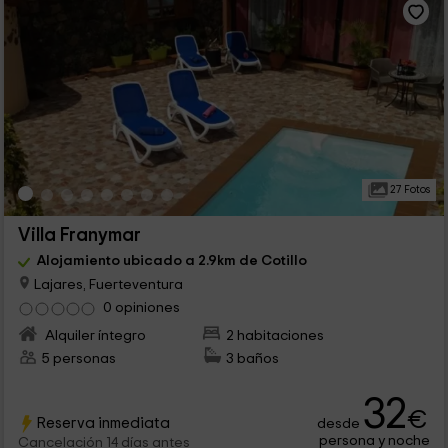
27 Fotos
Villa Franymar
Alojamiento ubicado a 2.9km de Cotillo
Lajares, Fuerteventura
0 opiniones
Alquiler íntegro
2 habitaciones
5 personas
3 baños
32
€
Reserva inmediata
desde
persona y noche
Cancelación 14 días antes