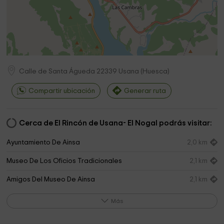
Calle de Santa Águeda
22339
Usana
(
Huesca
)
Compartir ubicación
Generar ruta
Cerca de El Rincón de Usana- El Nogal podrás visitar:
Ayuntamiento De Ainsa
2,0 km
Museo De Los Oficios Tradicionales
2,1 km
Amigos Del Museo De Ainsa
2,1 km
Iglesia de Santa María
2,1 km
Más
City Council Ainsa Sobrarbe
2,2 km