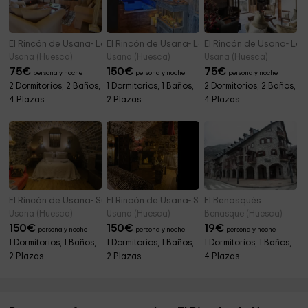
El Rincón de Usana- La Buhardilla del Ático
El Rincón de Usana- La Cabaña
El Rincón de Usana- La
Usana (Huesca)
Usana (Huesca)
Usana (Huesca)
75
€
150
€
75
€
persona y noche
persona y noche
persona y noche
2 Dormitorios, 2 Baños,
1 Dormitorios, 1 Baños,
2 Dormitorios, 2 Baños,
4 Plazas
2 Plazas
4 Plazas
El Rincón de Usana- Suite Nido
El Rincón de Usana- Suite Roble
El Benasqués
Usana (Huesca)
Usana (Huesca)
Benasque (Huesca)
150
€
150
€
19
€
persona y noche
persona y noche
persona y noche
1 Dormitorios, 1 Baños,
1 Dormitorios, 1 Baños,
1 Dormitorios, 1 Baños,
2 Plazas
2 Plazas
4 Plazas