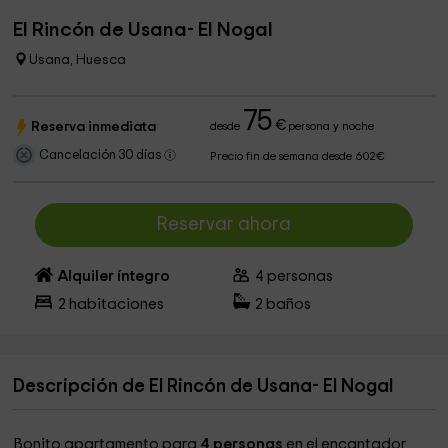
El Rincón de Usana- El Nogal
Usana, Huesca
75
€
Reserva inmediata
desde
persona y noche
Cancelación 30 días
Precio fin de semana desde 602€
Reservar ahora
Alquiler íntegro
4
personas
2
habitaciones
2
baños
Descripción de El Rincón de Usana- El Nogal
Bonito apartamento para
4 personas
en el encantador