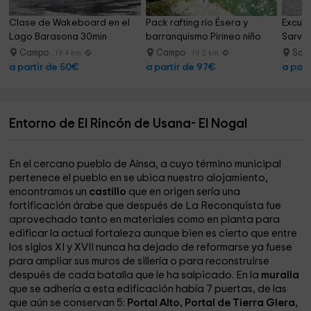
Clase de Wakeboard en el 
Pack rafting río Ésera y 
Excurs
Lago Barasona 30min
barranquismo Pirineo niño
Sarvis
Campo
Campo
Sarv
19.4 km
19.2 km
a partir de 50€
a partir de 97€
a part
Entorno de El Rincón de Usana- El Nogal
En el cercano pueblo de Aínsa, a cuyo término municipal
pertenece el pueblo en se ubica nuestro alojamiento,
encontramos un
castillo
que en origen sería una
fortificación árabe que después de La Reconquista fue
aprovechado tanto en materiales como en planta para
edificar la actual fortaleza aunque bien es cierto que entre
los siglos XI y XVII nunca ha dejado de reformarse ya fuese
para ampliar sus muros de sillería o para reconstruirse
después de cada batalla que le ha salpicado. En la
muralla
que se adhería a esta edificación había 7 puertas, de las
que aún se conservan 5:
Portal Alto, Portal de Tierra Glera,