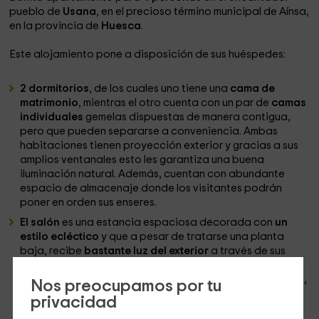
pueblo de
Usana
, en el precioso término municipal de Aínsa,
en la provincia de
Huesca
.
Este alojamiento pone a disposición de sus huéspedes:
2 dormitorios
, de los cuales uno tiene una
cama de
matrimonio
, mientras el otro cuenta con un par de
camas
individuales
gemelas dispuestas de manera contigua,
pero que pueden separarse a conveniencia. Ambas
habitaciones tienen proyección exterior y gracias a sus
amplios ventanales esto les garantiza una buena
iluminación natural. Además, cuentan con abundante
espacio de almacenaje donde los visitantes podrán
poner en orden sus enseres.
El salón
es una estancia espaciosa decorada con
un
estilo ecléctico
y que a pesar de tratarse una planta
baja, recibe
bastante luz del exterior
a través de sus
amplios
ventanales
. En esta sala hay una
chimenea
,
frente a la que se orquesta todo el espacio de descanso,
Nos preocupamos por tu
con sus confortables
sofás de varias plazas y alguna
privacidad
butaca
individual que también se orientan en parte a la