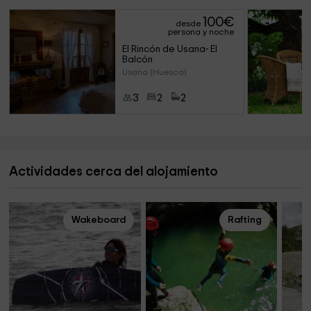
100
€
desde
persona y noche
El Rincón de Usana- El 
Balcón
Usana (Huesca)
3
2
2
Actividades cerca del alojamiento
Wakeboard
Rafting