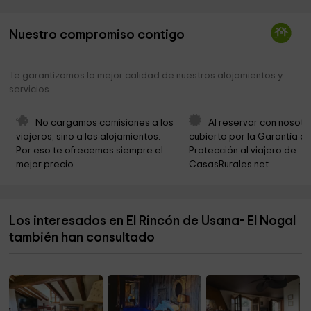
Obispado De Barbastro
2,2 km
Nuestro compromiso contigo
Castillo Fortaleza
2,4 km
Ecomuseo de la Fauna. Fundación para la
2,5 km
Te garantizamos la mejor calidad de nuestros alojamientos y
Conservación del Quebrantahuesos
servicios
Parking Ainsa
2,5 km
No cargamos comisiones a los 
Al reservar con nosotr
Ermita de Nuestra Señora de los Dolores
5,1 km
viajeros, sino a los alojamientos. 
cubierto por la Garantía de
Por eso te ofrecemos siempre el 
Protección al viajero de 
San Sebastian Church
5,1 km
mejor precio.
CasasRurales.net
Ayuntamiento de Labuerda
5,1 km
Ermita de la Virgen de las Viñas
5,7 km
Los interesados en El Rincón de Usana- El Nogal
Iglesia de la Asunción
6,9 km
también han consultado
Iglesia de San Bartolomé
7,0 km