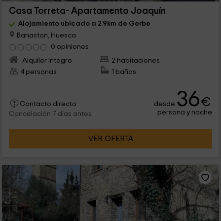
Casa Torreta- Apartamento Joaquín
Alojamiento ubicado a 2.9km de Gerbe
Banaston, Huesca
0 opiniones
Alquiler íntegro
2 habitaciones
4 personas
1 baños
36
€
desde
Contacto directo
persona y noche
Cancelación 7 días antes
VER OFERTA