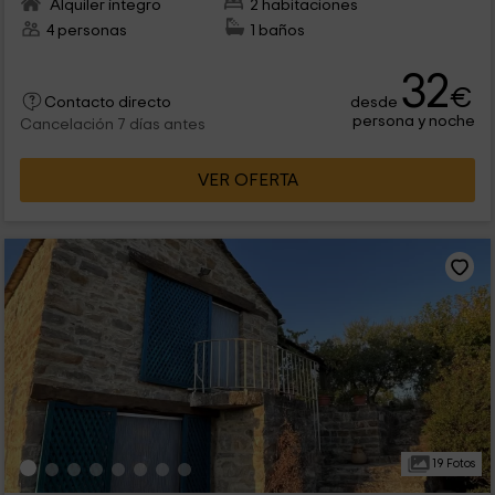
Alquiler íntegro
2 habitaciones
4 personas
1 baños
32
€
desde
Contacto directo
persona y noche
Cancelación 7 días antes
VER OFERTA
19 Fotos