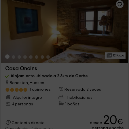
12 Fotos
Casa Oncins
Alojamiento ubicado a 2.3km de Gerbe
Banaston, Huesca
1 opiniones
Reservado 2 veces
Alquiler íntegro
1 habitaciones
4 personas
1 baños
20
€
desde
Contacto directo
persona y noche
Cancelación 7 días antes