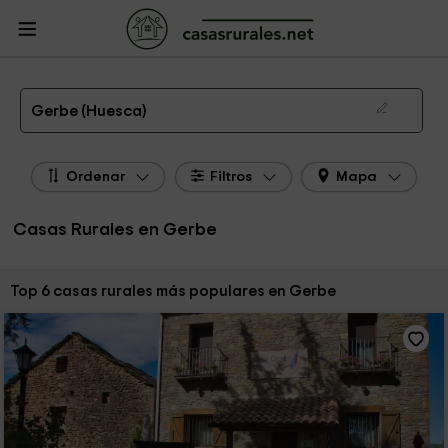
CasasRurales.net
Casas Rurales
Casas Rurales Aragón
Casas Rurales
Huesca
Casas Rurales Gerbe
Las 6 mejores casas rurales en Gerbe de 2026
Gerbe (Huesca)
Ordenar
Filtros
Mapa
Casas Rurales en Gerbe
Ordenar por:
Top 6 casas rurales más populares en Gerbe