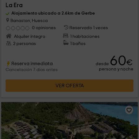
La Era
Alojamiento ubicado a 2.6km de Gerbe
Banaston, Huesca
0 opiniones
Reservado 1 veces
Alquiler íntegro
1 habitaciones
2 personas
1 baños
60
€
Reserva inmediata
desde
persona y noche
Cancelación 7 días antes
VER OFERTA