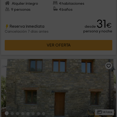
Alquiler íntegro
4 habitaciones
9 personas
4 baños
31
€
Reserva inmediata
desde
persona y noche
Cancelación 7 días antes
VER OFERTA
14 Fotos