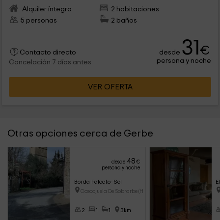
Alquiler íntegro
2 habitaciones
5 personas
2 baños
31
€
desde
Contacto directo
persona y noche
Cancelación 7 días antes
VER OFERTA
Otras opciones cerca de Gerbe
48
desde
€
persona y noche
Borda Falceto- Sol
E
Coscojuela De Sobrarbe (Huesca
2
1
1
3km