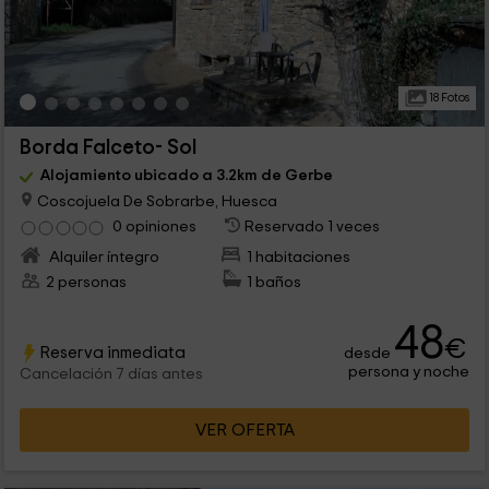
18 Fotos
Borda Falceto- Sol
Alojamiento ubicado a 3.2km de Gerbe
Coscojuela De Sobrarbe, Huesca
0 opiniones
Reservado 1 veces
Alquiler íntegro
1 habitaciones
2 personas
1 baños
48
€
Reserva inmediata
desde
persona y noche
Cancelación 7 días antes
VER OFERTA