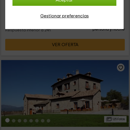
Aceptar
Es una zona ideal para disfrutar de la naturaleza. Podréis
alojaros...
Gestionar preferencias
26
€
desde
Contacto directo
persona y noche
Respuesta inferior a 24h
VER OFERTA
125 Fotos