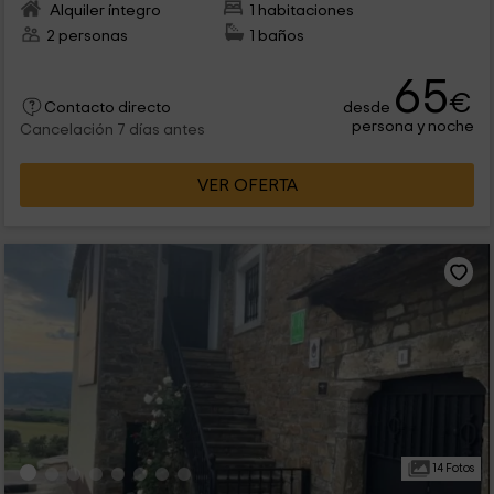
Alquiler íntegro
1 habitaciones
2 personas
1 baños
65
€
desde
Contacto directo
persona y noche
Cancelación 7 días antes
VER OFERTA
14 Fotos