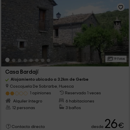
19 Fotos
Casa Bardají
Alojamiento ubicado a 3.2km de Gerbe
Coscojuela De Sobrarbe, Huesca
1 opiniones
Reservado 1 veces
Alquiler íntegro
6 habitaciones
12 personas
3 baños
26
€
desde
Contacto directo