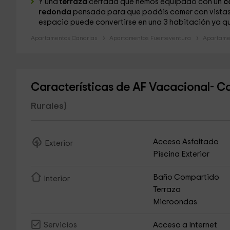
Y una
terraza
cerrada que hemos equipado con un
c
redonda
pensada para que podáis comer con vistas a
espacio puede convertirse en una 3 habitación ya q
Apartamentos Canarias
Apartamentos Fuerteventura
Apartamen
Características de AF Vacacional- C
Rurales)
Acceso Asfaltado
Exterior
Piscina Exterior
Baño Compartido
Interior
Terraza
Microondas
Acceso a Internet
Servicios