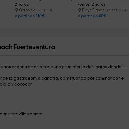
2 horas
Femés, 2 horas
Corralejo
Playa Blanca (Yaiza)
16.1 km
29.4 
a partir de 110€
a partir de 85€
each Fuerteventura
e nos encontramos ofrece una gran oferta de lugares donde ir.
r de la
gastronomía canaria
, continuando por caminar
por el
cipio y conocer:
con maravillas como: