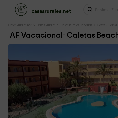
CasasRurales.net
Casas Rurales
Casas Rurales Canarias
Casas Rurales 
AF Vacacional- Caletas Beach