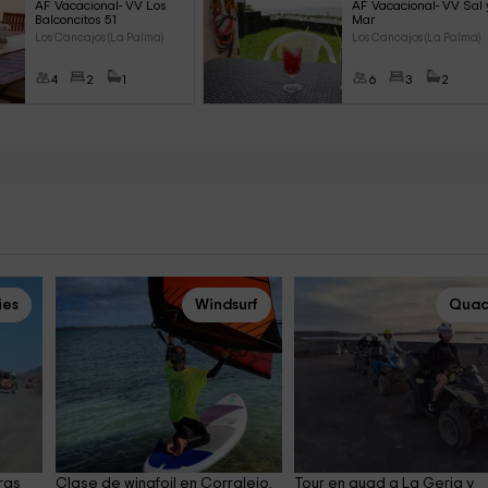
AF Vacacional- VV Los 
AF Vacacional- VV Sal 
Balconcitos 51
Mar
Los Cancajos (La Palma)
Los Cancajos (La Palma)
4
2
1
6
3
2
ies
Windsurf
Quad
ras 
Clase de wingfoil en Corralejo, 
Tour en quad a La Geria y 