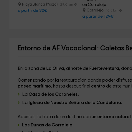
Playa Blanca (Yaiza)
en Corralejo
29.6 km
a partir de 30€
Corralejo
16.5 km
a partir de 129€
Entorno de AF Vacacional- Caletas B
En la zona de
La Oliva
, al norte de
Fuerteventura
, dond
Comenzando por la restauración donde poder disfruta
paseo marítimo,
hasta descubrir el
centro
de este muni
La
Casa de los Coroneles.
La
Iglesia de Nuestra Señora de la Candelaria.
Además, se trata de un destino con un
entorno natural
Las Dunas de Corralejo.