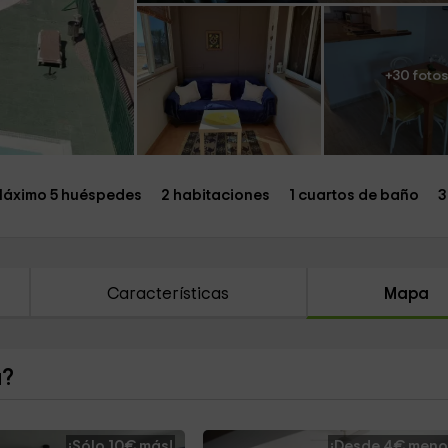
+30 fotos
áximo 5 huéspedes
2 habitaciones
1 cuartos de baño
3
Características
Mapa
a?
¡Sólo 10€ más!
¡Desde 4€ meno