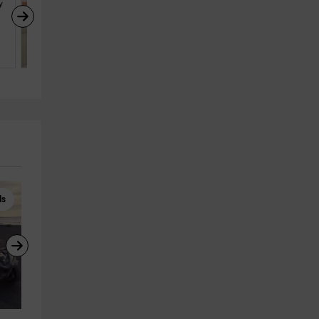
y 
AF Vacacional- LP VV 
Camino del Senderista
Lodero (La Palma)
4
2
1
s
Windsurf
Rutas a Caballo
Curso de wingfoil en Corralejo, 
Paseo a caballo por La 