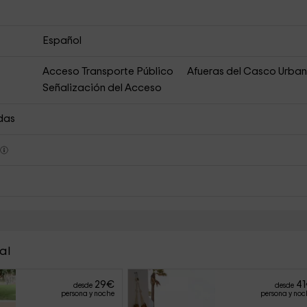
Español
Acceso Transporte Público
Afueras del Casco Urba
Señalización del Acceso
das
s
al
29
€
41
desde
desde
persona y noche
persona y noc