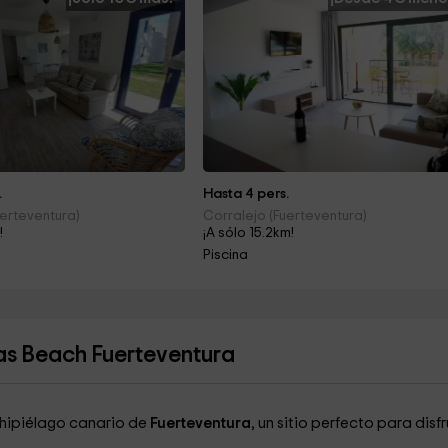
.
Hasta 4 pers.
uerteventura)
Corralejo (Fuerteventura)
!
¡A sólo 15.2km!
Piscina
as Beach Fuerteventura
rchipiélago canario de
Fuerteventura
, un sitio perfecto para disf