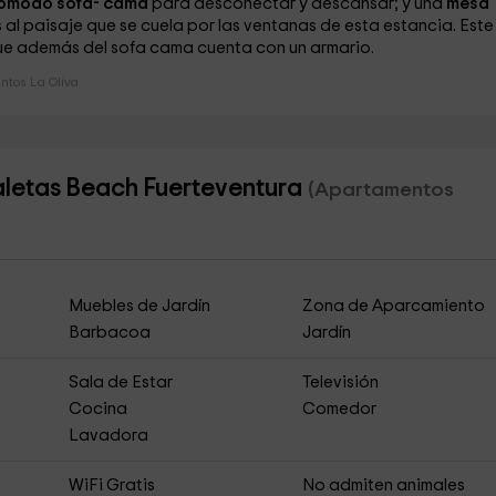
omodo sofá- cama
para desconectar y descansar; y una
mesa
l paisaje que se cuela por las ventanas de esta estancia. Este
ue además del sofa cama cuenta con un armario.
tos La Oliva
aletas Beach Fuerteventura
(Apartamentos
Muebles de Jardín
Zona de Aparcamiento
Barbacoa
Jardín
Sala de Estar
Televisión
Cocina
Comedor
Lavadora
WiFi Gratis
No admiten animales