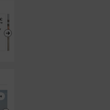
€
17
€
desde
he
persona y noche
y 
AF Vacacional- LP VV 
Camino del Senderista
Lodero (La Palma)
4
2
1
os
Pesca
Parques de Atracciones