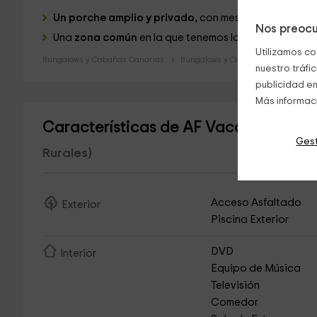
Un porche amplio y privado,
con mesa y sillas frente 
Nos preocu
Una
zona común
en la que tenemos la
piscina
.
Utilizamos co
Bungalows y Cabañas Canarias
Bungalows y Cabañas Gran Canari
nuestro tráfi
publicidad en
Más informac
Características de AF Vacacional- 
Gest
Rurales)
Acceso Asfaltado
Exterior
Piscina Exterior
DVD
Interior
Equipo de Música
Televisión
Comedor