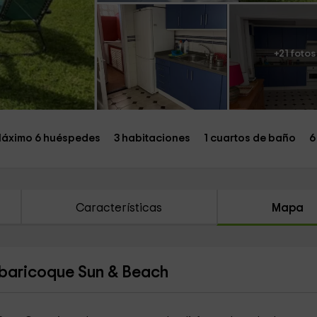
+21 fotos
áximo 6 huéspedes
3 habitaciones
1 cuartos de baño
6
Características
Mapa
lbaricoque Sun & Beach