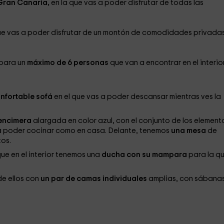
 Gran Canaria,
en la que vas a poder disfrutar de todas las
ue vas a poder disfrutar de un montón de comodidades privadas
 para un
máximo de 6 personas
que van a encontrar en el interior
nfortable sofá
en el que vas a poder descansar mientras ves la
encimera
alargada en color azul, con el conjunto de los element
 a poder cocinar como en casa. Delante, tenemos
una mesa
de
os.
e en el interior tenemos una
ducha con su mampara
para la qu
e ellos con
un par de camas individuales
amplias, con sábanas