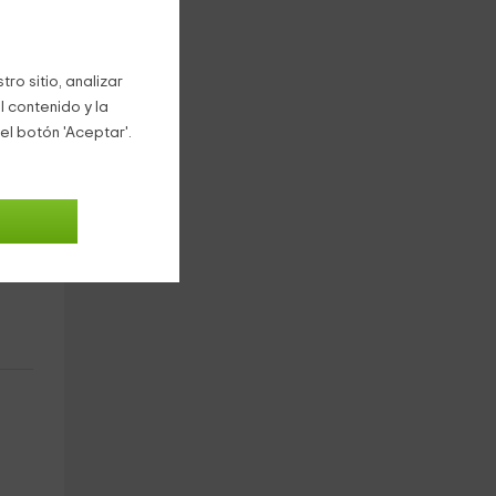
ro sitio, analizar
l contenido y la
el botón 'Aceptar'.
as