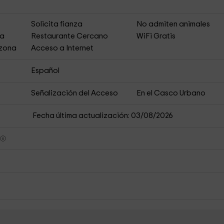
s
Solicita fianza
No admiten animales
ja
Restaurante Cercano
WiFi Gratis
 zona
Acceso a Internet
Español
Señalización del Acceso
En el Casco Urbano
Fecha última actualización: 03/08/2026
s