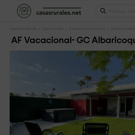
CasasRurales.net
Casas Rurales
Casas Rurales Canarias
Casas Rurales 
AF Vacacional- GC Albaricoq