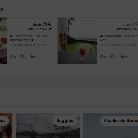
al
29
€
41
desde
desde
persona y noche
persona y noc
AF Vacacional- VV Los 
AF Vacacional- VV Sal 
Balconcitos 51
Mar
Los Cancajos (La Palma)
Los Cancajos (La Palma)
4
2
1
6
3
2
cos
Buggies
Alquiler de Barc