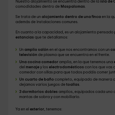
Nuestro alojamiento se encuentra dentro de la
isla de
comodidades dentro de
Maspalomas
.
Se trata de un
alojamiento dentro de una finca
en la q
además de instalaciones comunes.
En cuanto a la capacidad, es un alojamiento pensado
estancias
que te detallamos:
Un
amplio salón
en el que nos encontramos con un
co
televisión
de plasma que se encuentra en el frente.
Una cocina comedor
amplia, en la que tenemos una
del
menaje
y los
electrodomésticos
con los que vas
comedor con sillas para que todos podáis comer junt
Un cuarto de baño
completo, equipado de manera qu
dejamos varios juegos de
toallas
.
3 dormitorios dobles
amplios, equipados cada uno d
mantas de sobra y con mobiliario.
Ya en el
exterior
, tenemos: