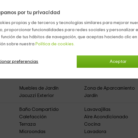
al jardín en el que tenemos el
jacuzzi
.
pamos por tu privacidad
okies propias y de terceros y tecnologías similares para mejorar nuest
a
Bungalows y Cabañas Maspalomas
co, proporcionar funcionalidades para redes sociales y personalizar e
 función de tus hábitos de navegación, que aceptas haciendo clic en 
ión sobre nuestra
Política de cookies.
GC Albaricoque Sun & Beach
(Bungalows/Cabañ
ionar preferencias
Aceptar
Muebles de Jardín
Zona de Aparcamiento
Jacuzzi Exterior
Jardín
Baño Compartido
Lavavajillas
Calefacción
Aire Acondicionado
Terraza
Cocina
Microondas
Lavadora