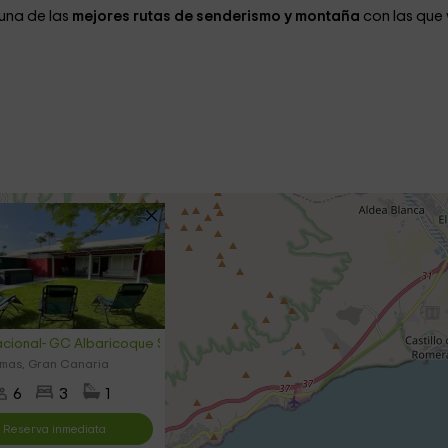
una de las
mejores rutas de senderismo y montaña
con las que
cional- GC Albaricoque Sun & Beach
mas, Gran Canaria
6
3
1
Reserva inmediata