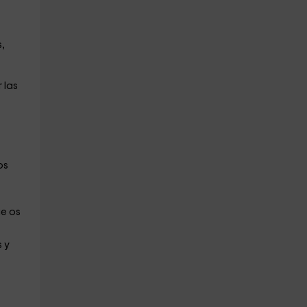
,
 las
os
e os
 y