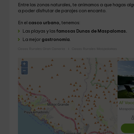
Entre las zonas naturales, te animamos a que hagas alg
a poder disfrutar de parajes con encanto.
En el
casco urbano
, tenemos:
Las playas y las
famosas Dunas de Maspalomas.
La mejor
gastronomía
.
Casas Rurales Gran Canaria
Casas Rurales Maspalomas
+
−
AF Vaca
Maspalo