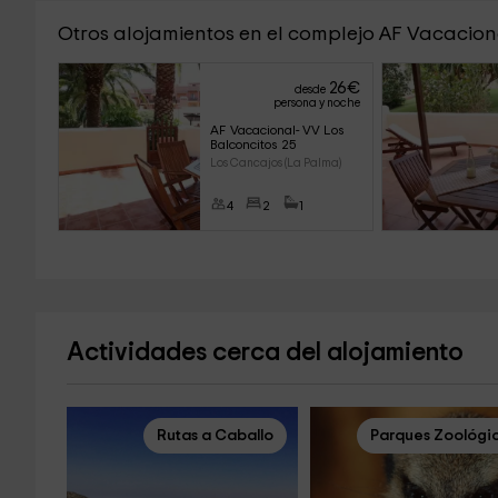
Otros alojamientos en el complejo AF Vacacion
26
€
desde
persona y noche
AF Vacacional- VV Los 
Balconcitos 25
Los Cancajos (La Palma)
4
2
1
Actividades cerca del alojamiento
Rutas a Caballo
Parques Zoológi