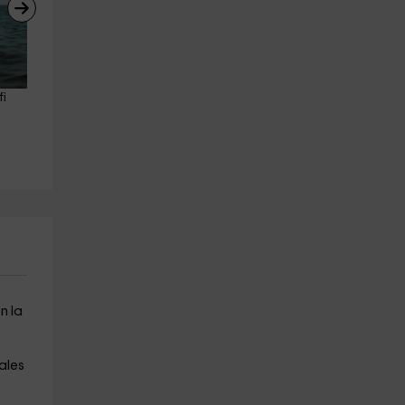
i 
Salida privada de pesca 
Entrada día Holidayworld 
Puerto Pasito Blanco 4h
Wooland Fun Park
Maspalomas
Maspalomas
3.1 km
0.8 km
a partir de 390€
a partir de 13€
n la
ales