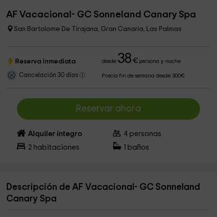
AF Vacacional- GC Sonneland Canary Spa
San Bartolome De Tirajana, Gran Canaria, Las Palmas
38
€
Reserva inmediata
desde
persona y noche
Cancelación 30 días
Precio fin de semana desde 300€
Reservar ahora
Alquiler íntegro
4
personas
2
habitaciones
1
baños
Descripción de AF Vacacional- GC Sonneland
Canary Spa