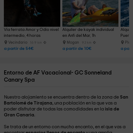
Vía ferrata Amor y Odio nivel 
Alquiler de kayak individual 
Alquil
intermedio, 4 horas
en Anfi del Mar, 1h
Puert
Vecindario
Mogan
Pla
16.9 km
9.3 km
a partir de 54€
a partir de 10€
a part
Entorno de AF Vacacional- GC Sonneland
Canary Spa
Nuestro alojamiento se encuentra dentro de la zona de
San
Bartolomé de Tirajana,
una población en la que vas a
poder disfrutar de todas las comodidades en la
isla de
Gran Canaria.
Se trata de un entorno con mucho encanto, en el que vas a
encontrar
espacios llenos de encanto
y una amplia