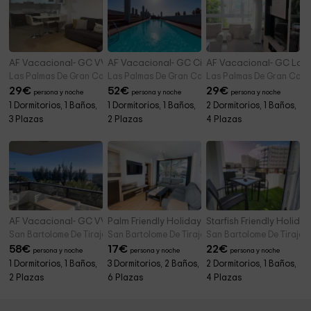
AF Vacacional- GC VV Janoa Playa Canteras
AF Vacacional- GC Cielo Azul Las Canteras
AF Vacacional- GC Las 
Las Palmas De Gran Canaria (Gran Canaria)
Las Palmas De Gran Canaria (Gran Canaria)
Las Palmas De Gran Cana
29
€
52
€
29
€
persona y noche
persona y noche
persona y noche
1 Dormitorios, 1 Baños,
1 Dormitorios, 1 Baños,
2 Dormitorios, 1 Baños,
3 Plazas
2 Plazas
4 Plazas
AF Vacacional- GC VV Testenia 40
Palm Friendly Holiday Home
Starfish Friendly Holid
San Bartolome De Tirajana (Gran Canaria)
San Bartolome De Tirajana (Gran Canaria)
San Bartolome De Tirajan
58
€
17
€
22
€
persona y noche
persona y noche
persona y noche
1 Dormitorios, 1 Baños,
3 Dormitorios, 2 Baños,
2 Dormitorios, 1 Baños,
2 Plazas
6 Plazas
4 Plazas