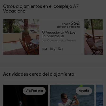
Otros alojamientos en el complejo AF
Vacacional
26
€
desde
persona y noche
AF Vacacional- VV Los 
Balconcitos 25
Los Cancajos (La Palma)
4
2
1
Actividades cerca del alojamiento
Vía Ferrata
Kayaks