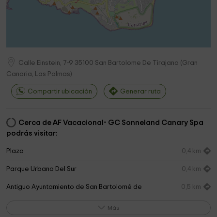
Calle Einstein, 7-9
35100
San Bartolome De Tirajana
(
Gran
Canaria, Las Palmas
)
Compartir ubicación
Generar ruta
Cerca de AF Vacacional- GC Sonneland Canary Spa
podrás visitar:
Plaza
0,4 km
Parque Urbano Del Sur
0,4 km
Antiguo Ayuntamiento de San Bartolomé de
0,5 km
Tirajana
Más
Parques
0,6 km