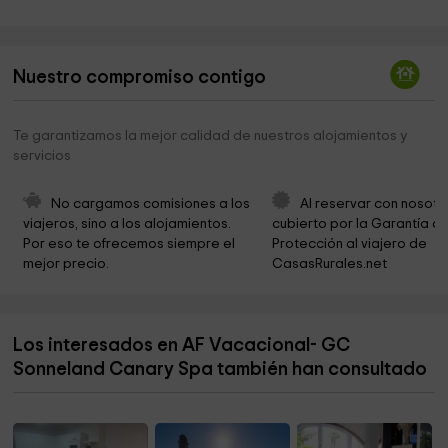
Iglesia Evangélica Punto de Encuentro
0,8 km
Parroquia De La Santísima Trinidad
0,9 km
Nuestro compromiso contigo
Motor Jardín Canarias
1,0 km
Te garantizamos la mejor calidad de nuestros alojamientos y
Municipio de San Bartolome de Tirajana
1,5 km
servicios
Parroquia De San Fernando De Maspalomas
2,0 km
No cargamos comisiones a los 
Al reservar con nosotr
San Fernando Park
2,1 km
viajeros, sino a los alojamientos. 
cubierto por la Garantía de
Por eso te ofrecemos siempre el 
Protección al viajero de 
Casa Saturninita
2,1 km
mejor precio.
CasasRurales.net
Cementerio Lomo Maspalomas
3,8 km
Talayón La Cogolla
8,1 km
Los interesados en AF Vacacional- GC
Necrópolis de Arteara
9,8 km
Sonneland Canary Spa también han consultado
Iglesia De Ayagaures, Santo Niño Dio
9,8 km