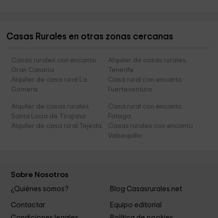
Casas Rurales en otras zonas cercanas
Casas rurales con encanto
Alquiler de casas rurales
Gran Canaria
Tenerife
Alquiler de casa rural La
Casa rural con encanto
Gomera
Fuerteventura
Alquiler de casas rurales
Casa rural con encanto
Santa Lucia de Tirajana
Fataga
Alquiler de casa rural Tejeda
Casas rurales con encanto
Valsequillo
Sobre Nosotros
¿Quiénes somos?
Blog Casasrurales.net
Contactar
Equipo editorial
Condiciones legales
Política de cookies